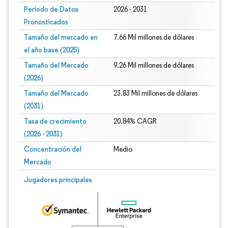
Período de Datos
2026 - 2031
Pronosticados
Tamaño del mercado en
7.66 Mil millones de dólares
el año base (2025)
Tamaño del Mercado
9.26 Mil millones de dólares
(2026)
Tamaño del Mercado
23.83 Mil millones de dólares
(2031)
Tasa de crecimiento
20.84% CAGR
(2026 - 2031)
Concentración del
Medio
Mercado
Imagen © Mordor Intelligence. El uso requiere atribución según CC BY 4.0.
Jugadores principales