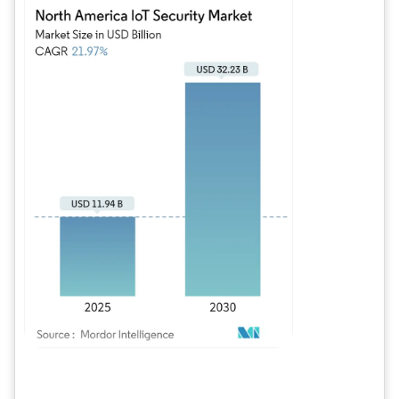
Imagen © Mordor Intelligence. El uso requiere atribución según CC BY 4.0.