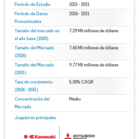
Período de Estudio
2021 - 2031
Período de Datos
2026 - 2031
Pronosticados
Tamaño del mercado en
7.29 Mil millones de dólares
el año base (2025)
Tamaño del Mercado
7.65 Mil millones de dólares
(2026)
Tamaño del Mercado
9.77 Mil millones de dólares
(2031)
Tasa de crecimiento
5.00% CAGR
(2026 - 2031)
Concentración del
Medio
Mercado
Imagen © Mordor Intelligence. El uso requiere atribución según CC BY 4.0.
Jugadores principales