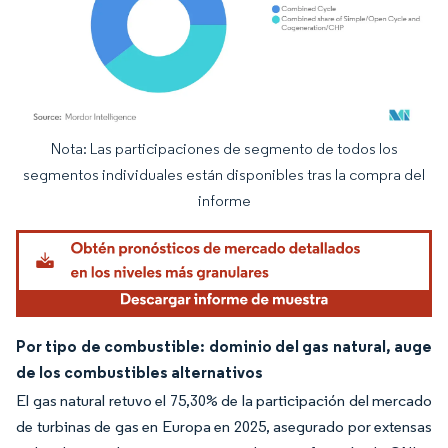
Nota: Las participaciones de segmento de todos los
Imagen © Mordor Intelligence. El uso requiere atribución según CC BY 4.0.
segmentos individuales están disponibles tras la compra del
informe
Por tipo de combustible: dominio del gas natural, auge
de los combustibles alternativos
El gas natural retuvo el 75,30% de la participación del mercado
de turbinas de gas en Europa en 2025, asegurado por extensas