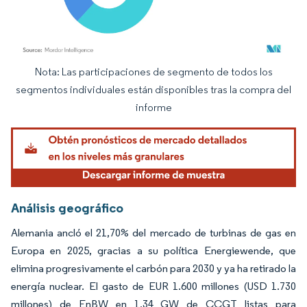
Nota: Las participaciones de segmento de todos los
Imagen © Mordor Intelligence. El uso requiere atribución según CC BY 4.0.
segmentos individuales están disponibles tras la compra del
informe
Análisis geográfico
Alemania ancló el 21,70% del mercado de turbinas de gas en
Europa en 2025, gracias a su política Energiewende, que
elimina progresivamente el carbón para 2030 y ya ha retirado la
energía nuclear. El gasto de EUR 1.600 millones (USD 1.730
millones) de EnBW en 1,34 GW de CCGT listas para