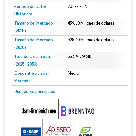
Período de Datos
2017 - 2023
Históricos
Tamaño del Mercado
439.10 Millones de dólares
(2025)
Tamaño del Mercado
525.40 Millones de dólares
(2030)
Tasa de crecimiento
3.65% CAGR
(2025 - 2030)
Concentración del
Medio
Mercado
Imagen © Mordor Intelligence. El uso requiere atribución según CC BY 4.0.
Jugadores principales