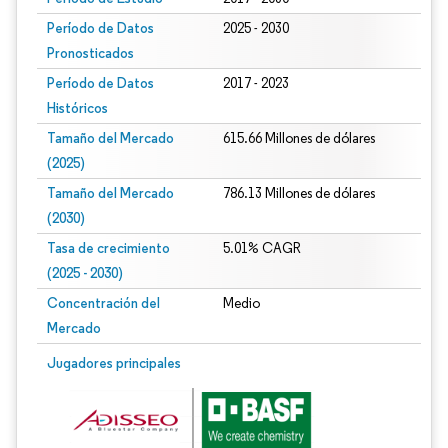
Período de Datos
2025 - 2030
Pronosticados
Período de Datos
2017 - 2023
Históricos
Tamaño del Mercado
615.66 Millones de dólares
(2025)
Tamaño del Mercado
786.13 Millones de dólares
(2030)
Tasa de crecimiento
5.01% CAGR
(2025 - 2030)
Concentración del
Medio
Mercado
Imagen © Mordor Intelligence. El uso requiere atribución según CC BY 4.0.
Jugadores principales