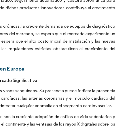
mático, seguimiento automático y costura automática para
o de dichos productos innovadores contribuya al crecimiento
es crónicas, la creciente demanda de equipos de diagnóstico
tores del mercado, se espera que el mercado experimente un
espera que el alto costo inicial de instalación y las nuevas
las regulaciones estrictas obstaculicen el crecimiento del
 en Europa
cado Significativa
los vasos sanguíneos. Su presencia puede indicar la presencia
 cardíacas, las arterias coronarias y el músculo cardíaco del
n detectar cualquier anomalía en el segmento cardiovascular.
n son la creciente adopción de estilos de vida sedentarios y
l continente y las ventajas de los rayos X digitales sobre los