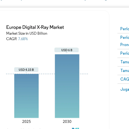
Perí
Perí
Pron
Perí
Tama
Tama
CAGR
Juga