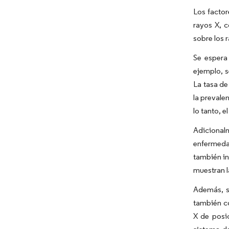
Los factor
rayos X, 
sobre los 
Se espera
ejemplo, s
La tasa de
la prevale
lo tanto, 
Adicionalm
enfermedad
también in
muestran l
Además, s
también co
X de posi