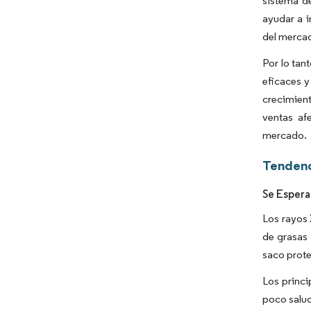
sistema d
ayudar a i
del merca
Por lo tan
eficaces y
crecimient
ventas af
mercado.
Tendenc
Se Espera
Los rayos 
de grasas 
saco prote
Los princi
poco salud