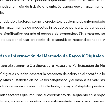
e diseño altamente ergonómico que utilizó posicionamiento auto
mpulsar un flujo de trabajo eficiente. Se espera que el lanzamient
do.
to, debido a factores como la creciente prevalencia de enfermedad
 los lanzamientos de productos innovadores por parte de varios ac
o significativo durante el período de pronóstico. Sin embargo, se 
ectadas por el uso creciente de dispositivos reacondicionados y 
ias e Información del Mercado de Rayos X Digitales
 que el Segmento Cardiovascular Posea una Participación de Mer
X digitales pueden detectar la presencia de calcio en el corazón o 
y otras sustancias en los vasos sanguíneos y el daño a las válvulas
ctor que rodea el corazón. Por lo tanto, los rayos X digitales puede
pales factores que impulsan el crecimiento del segmento en la regió
ables, la creciente incidencia de enfermedades cardiovasculares en e