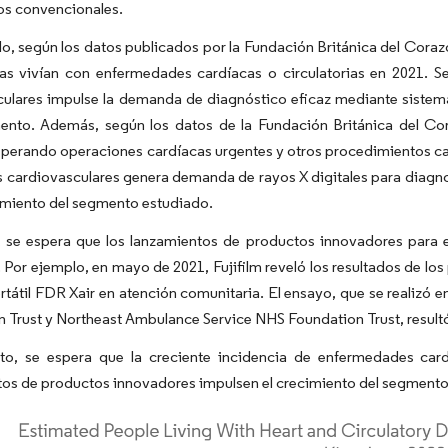
os convencionales.
o, según los datos publicados por la Fundación Británica del Coraz
as vivían con enfermedades cardíacas o circulatorias en 2021. S
ulares impulse la demanda de diagnóstico eficaz mediante sistemas
ento. Además, según los datos de la Fundación Británica del Co
perando operaciones cardíacas urgentes y otros procedimientos car
s cardiovasculares genera demanda de rayos X digitales para diagno
cimiento del segmento estudiado.
 se espera que los lanzamientos de productos innovadores para e
Por ejemplo, en mayo de 2021, Fujifilm reveló los resultados de lo
rtátil FDR Xair en atención comunitaria. El ensayo, que se realizó
 Trust y Northeast Ambulance Service NHS Foundation Trust, resultó 
nto, se espera que la creciente incidencia de enfermedades card
os de productos innovadores impulsen el crecimiento del segmento 