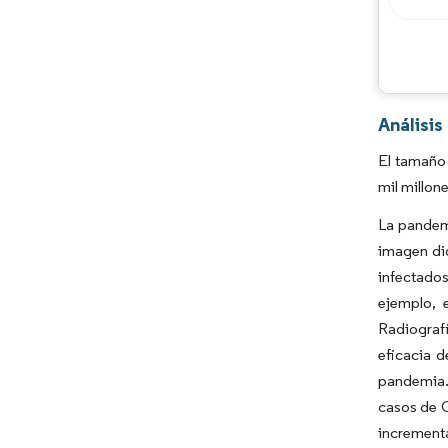
Análisis
El tamaño 
mil millon
La pandemi
imagen dig
infectados
ejemplo, 
Radiografí
eficacia d
pandemia.
casos de C
incrementa