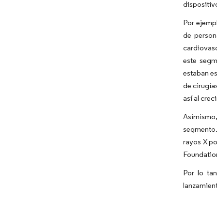
dispositiv
Por ejempl
de person
cardiovasc
este segm
estaban es
de cirugía
así al cre
Asimismo,
segmento. 
rayos X po
Foundation
Por lo ta
lanzamient