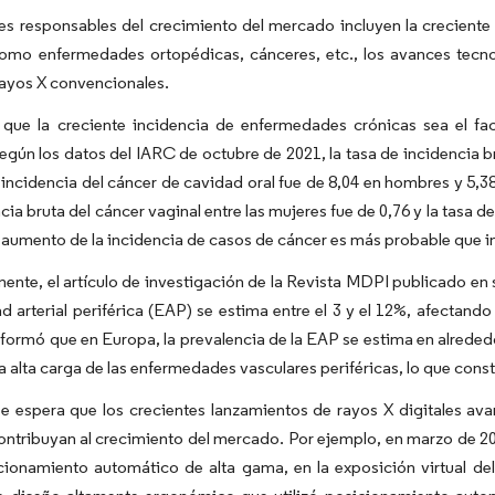
es responsables del crecimiento del mercado incluyen la crecient
como enfermedades ortopédicas, cánceres, etc., los avances tecno
rayos X convencionales.
 que la creciente incidencia de enfermedades crónicas sea el fac
egún los datos del IARC de octubre de 2021, la tasa de incidencia bru
 incidencia del cáncer de cavidad oral fue de 8,04 en hombres y 5,38
ncia bruta del cáncer vaginal entre las mujeres fue de 0,76 y la tasa d
el aumento de la incidencia de casos de cáncer es más probable que i
ente, el artículo de investigación de la Revista MDPI publicado en
 arterial periférica (EAP) se estima entre el 3 y el 12%, afectand
formó que en Europa, la prevalencia de la EAP se estima en alrededo
a alta carga de las enfermedades vasculares periféricas, lo que cons
e espera que los crecientes lanzamientos de rayos X digitales av
ntribuyan al crecimiento del mercado. Por ejemplo, en marzo de 20
cionamiento automático de alta gama, en la exposición virtual d