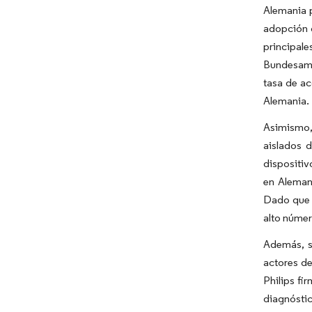
Alemania 
adopción d
principal
Bundesamt 
tasa de ac
Alemania.
Asimismo,
aislados d
dispositiv
en Aleman
Dado que l
alto númer
Además, s
actores de
Philips fi
diagnóstic