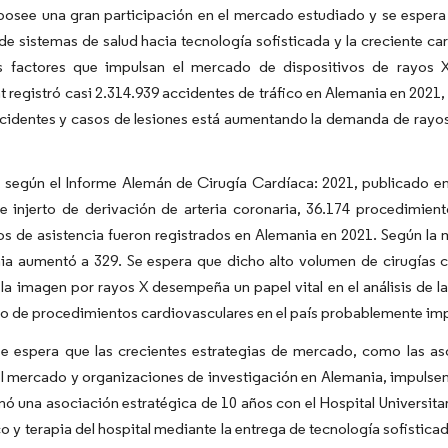
posee una gran participación en el mercado estudiado y se espera
e sistemas de salud hacia tecnología sofisticada y la creciente car
es factores que impulsan el mercado de dispositivos de rayos X 
registró casi 2.314.939 accidentes de tráfico en Alemania en 2021, 
cidentes y casos de lesiones está aumentando la demanda de rayos 
 según el Informe Alemán de Cirugía Cardíaca: 2021, publicado 
e injerto de derivación de arteria coronaria, 36.174 procedimien
os de asistencia fueron registrados en Alemania en 2021. Según la 
ia aumentó a 329. Se espera que dicho alto volumen de cirugías c
a imagen por rayos X desempeña un papel vital en el análisis de la
o de procedimientos cardiovasculares en el país probablemente imp
e espera que las crecientes estrategias de mercado, como las aso
l mercado y organizaciones de investigación en Alemania, impulsen
rmó una asociación estratégica de 10 años con el Hospital Universit
o y terapia del hospital mediante la entrega de tecnología sofistica