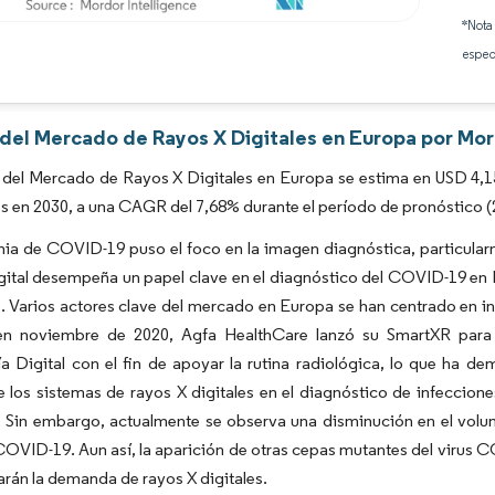
*Nota
Imagen © Mordor Intelligence. El uso requiere atribución según CC BY 4.0.
espec
 del Mercado de Rayos X Digitales en Europa por Mor
del Mercado de Rayos X Digitales en Europa se estima en USD 4,15 
es en 2030, a una CAGR del 7,68% durante el período de pronóstico 
a de COVID-19 puso el foco en la imagen diagnóstica, particularme
ital desempeña un papel clave en el diagnóstico del COVID-19 en E
. Varios actores clave del mercado en Europa se han centrado en i
en noviembre de 2020, Agfa HealthCare lanzó su SmartXR para In
a Digital con el fin de apoyar la rutina radiológica, lo que ha d
e los sistemas de rayos X digitales en el diagnóstico de infecci
 Sin embargo, actualmente se observa una disminución en el volu
OVID-19. Aun así, la aparición de otras cepas mutantes del virus C
rán la demanda de rayos X digitales.