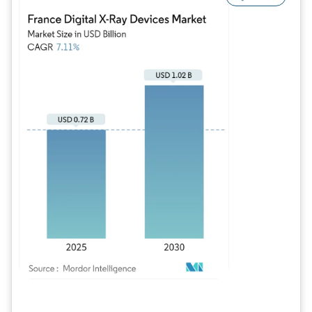
Imagen © Mordor Intelligence. El uso requiere atribución según CC BY 4.0.