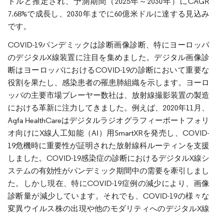
ドルと推定され、予測期間（2025年～2030年）にCAGR
7.68%で成長し、2030年までに60億米ドルに達する見込み
です。
COVID-19パンデミックは診断画像診断、特にヨーロッパ
のデジタルX線装置に注目を集めました。デジタル画像診
断はヨーロッパにおけるCOVID-19の診断において重要な
役割を果たし、感染患者の罹患肺組織を示します。ヨーロ
ッパの主要市場プレーヤー数社は、放射線撮影装置の製造
における革新に注力してきました。例えば、2020年11月、
Agfa HealthCareはデジタルラジオグラフィーポートフォリ
オ向けにX線人工知能（AI）用SmartXRを発売し、COVID-
19危機時に重要性が証明された放射線科ルーティンを支援
しました。COVID-19感染症の診断におけるデジタルX線シ
ステムの有効性がパンデミック期間中の需要を牽引しまし
た。しかし現在、特にCOVID-19症例の減少により、画像
診断量が減少しています。それでも、COVID-19の様々な
変異ウイルス株の出現や他のモダリティへのデジタルX線