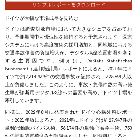
ドイツが大幅な市場成長を見込む
ドイツは調査対象市場において大きなシェアを占めてお
り、予測期間中も優位性を維持すると予想されます。医療
システムにおける高度技術の採用増加と、同地域における
交通事故傷害の負担増大が、デジタルX線装置市場を牽引
する主要因です。例えば、DeStatis Statistisches
Bundesamt（連邦統計局）レポートによると、2021年にド
イツで約2,314,939件の交通事故が記録され、325,691人以
上が負傷しました。このように、事故・負傷件数の高い発
生率が診断用デジタルX線への需要を高め、ドイツ市場を
牽引しています。
同様に、2022年8月に発表されたドイツ心臓外科レポー
ト：2021年版によると、2021年にドイツでは約27,947件の
単独冠動脈バイパス術、36,174件の単独心臓弁手術、750
件の補助装置植込みが登録されました。同資料によると、