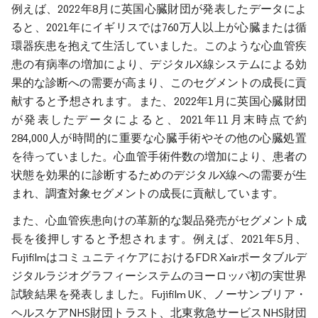
例えば、2022年8月に英国心臓財団が発表したデータによ
ると、2021年にイギリスでは760万人以上が心臓または循
環器疾患を抱えて生活していました。このような心血管疾
患の有病率の増加により、デジタルX線システムによる効
果的な診断への需要が高まり、このセグメントの成長に貢
献すると予想されます。また、2022年1月に英国心臓財団
が発表したデータによると、2021年11月末時点で約
284,000人が時間的に重要な心臓手術やその他の心臓処置
を待っていました。心血管手術件数の増加により、患者の
状態を効果的に診断するためのデジタルX線への需要が生
まれ、調査対象セグメントの成長に貢献しています。
また、心血管疾患向けの革新的な製品発売がセグメント成
長を後押しすると予想されます。例えば、2021年5月、
FujifilmはコミュニティケアにおけるFDR Xairポータブルデ
ジタルラジオグラフィーシステムのヨーロッパ初の実世界
試験結果を発表しました。Fujifilm UK、ノーサンブリア・
ヘルスケアNHS財団トラスト、北東救急サービスNHS財団