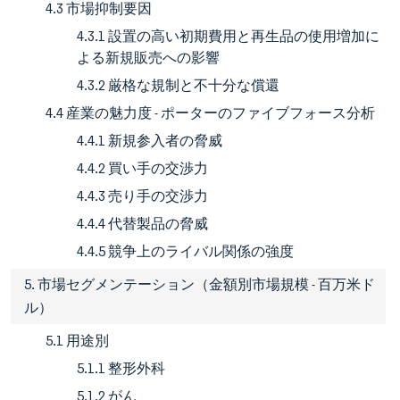
4.3 市場抑制要因
4.3.1 設置の高い初期費用と再生品の使用増加に
よる新規販売への影響
4.3.2 厳格な規制と不十分な償還
4.4 産業の魅力度 - ポーターのファイブフォース分析
4.4.1 新規参入者の脅威
4.4.2 買い手の交渉力
4.4.3 売り手の交渉力
4.4.4 代替製品の脅威
4.4.5 競争上のライバル関係の強度
5. 市場セグメンテーション（金額別市場規模 - 百万米ド
ル）
5.1 用途別
5.1.1 整形外科
5.1.2 がん