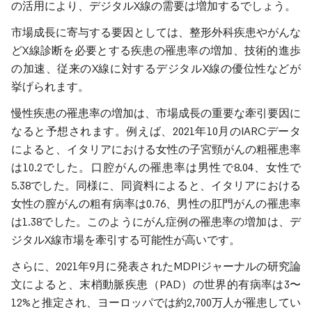
の活用により、デジタルX線の需要は増加するでしょう。
市場成長に寄与する要因としては、整形外科疾患やがんな
どX線診断を必要とする疾患の罹患率の増加、技術的進歩
の加速、従来のX線に対するデジタルX線の優位性などが
挙げられます。
慢性疾患の罹患率の増加は、市場成長の重要な牽引要因に
なると予想されます。例えば、2021年10月のIARCデータ
によると、イタリアにおける女性の子宮頸がんの粗罹患率
は10.2でした。口腔がんの罹患率は男性で8.04、女性で
5.38でした。同様に、同資料によると、イタリアにおける
女性の膣がんの粗有病率は0.76、男性の肛門がんの罹患率
は1.38でした。このようにがん症例の罹患率の増加は、デ
ジタルX線市場を牽引する可能性が高いです。
さらに、2021年9月に発表されたMDPIジャーナルの研究論
文によると、末梢動脈疾患（PAD）の世界的有病率は3〜
12%と推定され、ヨーロッパでは約2,700万人が罹患してい