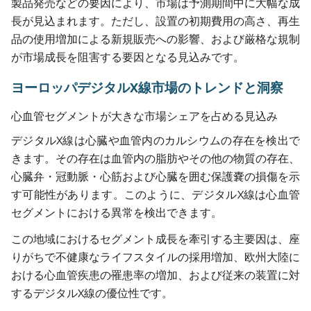
製品発売などの要因により、市場は予測期間中に大幅な成
長が見込まれます。ただし、設置の初期費用の高さ、再生
品の使用増加による新規販売への影響、および厳格な規制
が市場成長を阻害する要因となる見込みです。
ヨーロッパデジタルX線市場のトレンドと洞察
心血管セグメントが大きな市場シェアを占める見込み
デジタルX線は心臓や血管内のカルシウムの存在を検出で
きます。その存在は血管内の脂肪やその他の物質の存在、
心臓弁・冠動脈・心筋および心臓を囲む保護嚢の損傷を示
す可能性があります。このように、デジタルX線は心血管
セグメントにおける異常を検出できます。
この地域におけるセグメント成長を牽引する主要因は、座
りがちで不健康なライフスタイルの採用増加、欧州大陸に
おける心血管疾患の罹患率の増加、および従来の装置に対
するデジタルX線の優位性です。