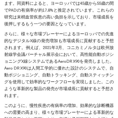
ます。同資料によると、ヨーロッパでは45歳から55歳の間
でPADの有病率が約17.8%と推定されています。これらの
研究は末梢血管疾患の高い負担を示しており、市場成長を
後押しするもう一つの要因となっています。
さらに、様々な市場プレーヤーによるヨーロッパでの先進
的なデジタルX線の発売増加も市場成長に貢献すると予想
されます。例えば、2021年3月、コニカミノルタは欧州放
射線学会議バーチャル展示会において、高性能自動ポジシ
ョニングX線システムであるAeroDR X90を発売しました。
Aero DR X90は人間工学的に優れた設計のシステムで、自
動ポジショニング、自動トラッキング、自動スティッチン
グを使用して効率的なワークフローを実現しました。この
ような革新的な製品の発売が市場成長に貢献すると予想さ
れます。
このように、慢性疾患の有病率の増加、効果的な診断機器
への需要の高まり、様々な市場プレーヤーによる革新的な