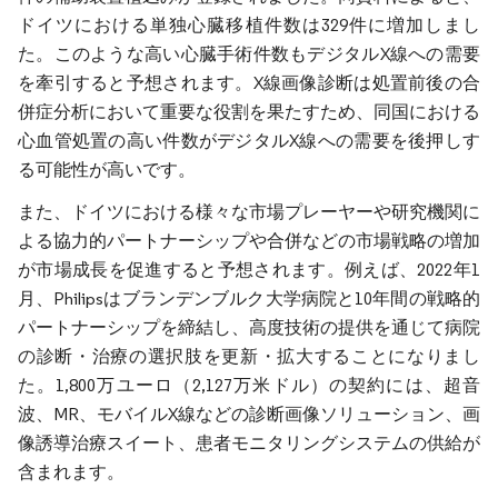
ドイツにおける単独心臓移植件数は329件に増加しまし
た。このような高い心臓手術件数もデジタルX線への需要
を牽引すると予想されます。X線画像診断は処置前後の合
併症分析において重要な役割を果たすため、同国における
心血管処置の高い件数がデジタルX線への需要を後押しす
る可能性が高いです。
また、ドイツにおける様々な市場プレーヤーや研究機関に
よる協力的パートナーシップや合併などの市場戦略の増加
が市場成長を促進すると予想されます。例えば、2022年1
月、Philipsはブランデンブルク大学病院と10年間の戦略的
パートナーシップを締結し、高度技術の提供を通じて病院
の診断・治療の選択肢を更新・拡大することになりまし
た。1,800万ユーロ（2,127万米ドル）の契約には、超音
波、MR、モバイルX線などの診断画像ソリューション、画
像誘導治療スイート、患者モニタリングシステムの供給が
含まれます。