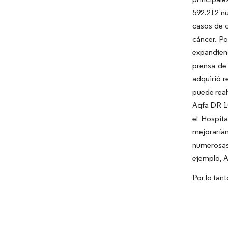
592.212 nu
casos de c
cáncer. Po
expandien
prensa de 
adquirió 
puede real
Agfa DR 1
el Hospit
mejorarían
numerosas 
ejemplo, A
Por lo tan