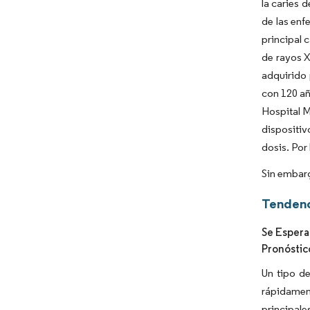
la caries 
de las enf
principal 
de rayos X
adquirido 
con 120 añ
Hospital M
dispositi
dosis. Por
Sin embarg
Tendenc
Se Espera
Pronóstic
Un tipo de
rápidament
principale