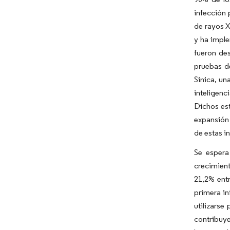
infección 
de rayos X
y ha imple
fueron des
pruebas d
Sinica, un
inteligenc
Dichos est
expansión 
de estas i
Se espera
crecimient
21,2% entr
primera in
utilizarse
contribuye