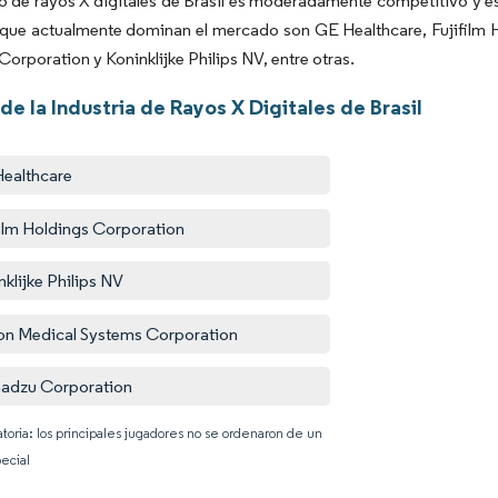
 de rayos X digitales de Brasil es moderadamente competitivo y es
que actualmente dominan el mercado son GE Healthcare, Fujifilm 
orporation y Koninklijke Philips NV, entre otras.
de la Industria de Rayos X Digitales de Brasil
ealthcare
film Holdings Corporation
nklijke Philips NV
n Medical Systems Corporation
adzu Corporation
atoria: los principales jugadores no se ordenaron de un
ecial