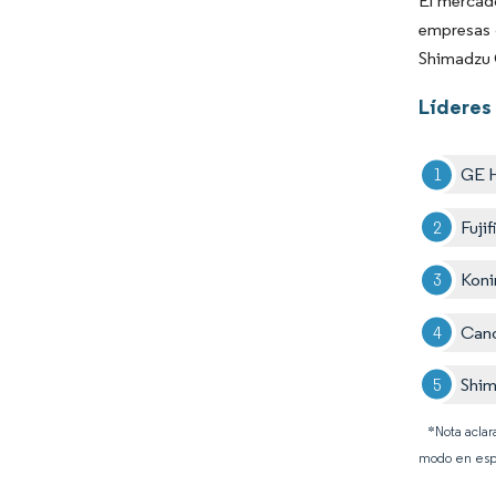
El mercado
empresas 
Shimadzu C
Líderes 
GE H
Fuji
Koni
Cano
Shim
*Nota aclar
modo en esp