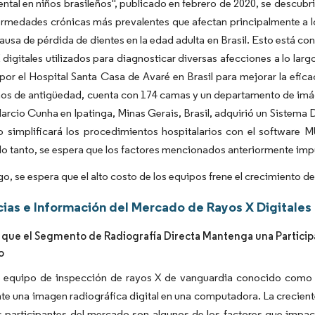
dental en niños brasileños", publicado en febrero de 2020, se descu
ermedades crónicas más prevalentes que afectan principalmente a lo
causa de pérdida de dientes en la edad adulta en Brasil. Esto está c
 digitales utilizados para diagnosticar diversas afecciones a lo lar
por el Hospital Santa Casa de Avaré en Brasil para mejorar la eficac
os de antigüedad, cuenta con 174 camas y un departamento de imág
arcio Cunha en Ipatinga, Minas Gerais, Brasil, adquirió un Sistema 
vo simplificará los procedimientos hospitalarios con el software
 lo tanto, se espera que los factores mencionados anteriormente imp
o, se espera que el alto costo de los equipos frene el crecimiento d
ias e Información del Mercado de Rayos X Digitales 
 que el Segmento de Radiografía Directa Mantenga una Participa
o
 equipo de inspección de rayos X de vanguardia conocido como rad
e una imagen radiográfica digital en una computadora. La creciente
s participantes del mercado son algunos de los factores que impacta