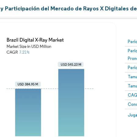
y Participación del Mercado de Rayos X Digitales de 
Perí
Perí
Pron
Perí
Tama
Tama
CAGR
Conc
Juga