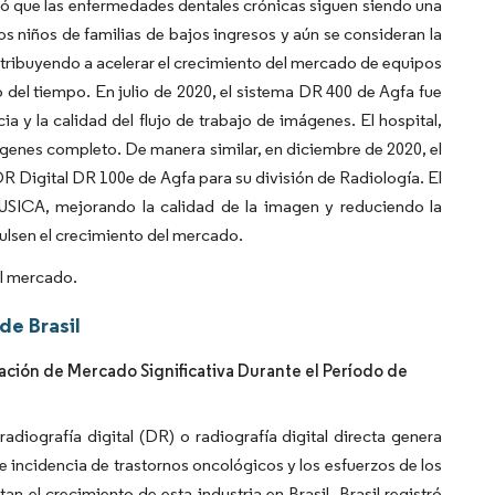
brió que las enfermedades dentales crónicas siguen siendo una
s niños de familias de bajos ingresos y aún se consideran la
ontribuyendo a acelerar el crecimiento del mercado de equipos
go del tiempo. En julio de 2020, el sistema DR 400 de Agfa fue
ia y la calidad del flujo de trabajo de imágenes. El hospital,
enes completo. De manera similar, en diciembre de 2020, el
DR Digital DR 100e de Agfa para su división de Radiología. El
 MUSICA, mejorando la calidad de la imagen y reduciendo la
ulsen el crecimiento del mercado.
el mercado.
de Brasil
ción de Mercado Significativa Durante el Período de
iografía digital (DR) o radiografía digital directa genera
 incidencia de trastornos oncológicos y los esfuerzos de los
n el crecimiento de esta industria en Brasil. Brasil registró