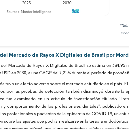
Imagen © Mordor Intelligence. El uso requiere atribución según CC BY 4.0.
*Nota
espec
 del Mercado de Rayos X Digitales de Brasil por Mord
del Mercado de Rayos X Digitales de Brasil se estima en 384,95 m
e USD en 2030, a una CAGR del 7,21% durante el período de pronóst
a tuvo un efecto adverso sobre el mercado estudiado en el país. E
ados por las pruebas de detección también disminuyó durante la 
ca fue examinado en un artículo de investigación titulado "T
n y comportamiento de los profesionales dentales", publicado en 
 los profesionales y pacientes de la epidemia de COVID-19, un estud
n sobre los ajustes que podrían realizarse en la terapia endodóntica. 
s encuestados afirmó que algunas prácticas clínicas necesitaban