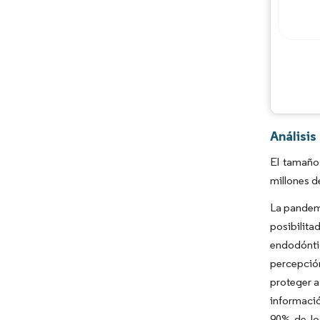
Análisis
El tamaño 
millones d
La pandemi
posibilit
endodónti
percepció
proteger a
informació
90% de lo