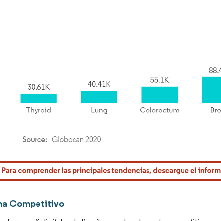
rdor Intelligence. El uso requiere atribución según CC BY 4.0.
ma Competitivo