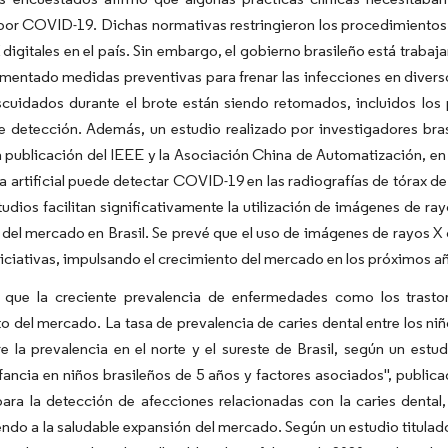
por COVID-19. Dichas normativas restringieron los procedimientos 
 digitales en el país. Sin embargo, el gobierno brasileño está tra
mentado medidas preventivas para frenar las infecciones en divers
cuidados durante el brote están siendo retomados, incluidos los p
e detección. Además, un estudio realizado por investigadores br
a publicación del IEEE y la Asociación China de Automatización, e
ia artificial puede detectar COVID-19 en las radiografías de tórax de
udios facilitan significativamente la utilización de imágenes de ra
del mercado en Brasil. Se prevé que el uso de imágenes de rayos X 
niciativas, impulsando el crecimiento del mercado en los próximos a
 que la creciente prevalencia de enfermedades como los trastor
o del mercado. La tasa de prevalencia de caries dental entre los niñ
e la prevalencia en el norte y el sureste de Brasil, según un estud
fancia en niños brasileños de 5 años y factores asociados", public
 para la detección de afecciones relacionadas con la caries dental,
ndo a la saludable expansión del mercado. Según un estudio titula