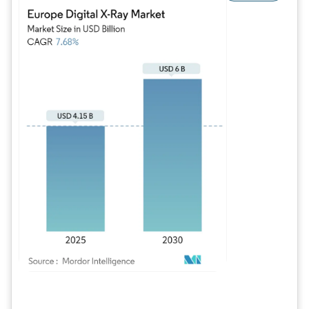
Imagem © Mordor Intelligence. O reuso requer atribuição conforme CC BY 4.0.