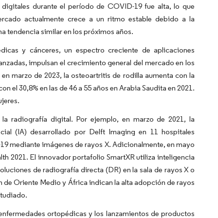
 digitales durante el período de COVID-19 fue alta, lo que
ercado actualmente crece a un ritmo estable debido a la
a tendencia similar en los próximos años.
dicas y cánceres, un espectro creciente de aplicaciones
vanzadas, impulsan el crecimiento general del mercado en los
n marzo de 2023, la osteoartritis de rodilla aumenta con la
n el 30,8% en las de 46 a 55 años en Arabia Saudita en 2021.
ujeres.
 radiografía digital. Por ejemplo, en marzo de 2021, la
cial (IA) desarrollado por Delft Imaging en 11 hospitales
D-19 mediante imágenes de rayos X. Adicionalmente, en mayo
lth 2021. El innovador portafolio SmartXR utiliza inteligencia
 soluciones de radiografía directa (DR) en la sala de rayos X o
ón de Oriente Medio y África indican la alta adopción de rayos
studiado.
de enfermedades ortopédicas y los lanzamientos de productos