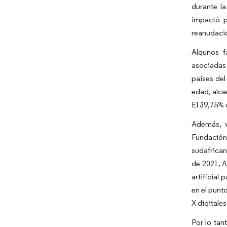
durante la
impactó p
reanudació
Algunos f
asociadas 
países del
edad, alca
El 39,75% 
Además, v
Fundación
sudafrican
de 2021, A
artificial
en el punt
X digitale
Por lo tan