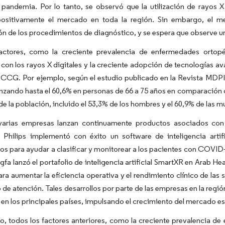
 pandemia. Por lo tanto, se observó que la utilización de rayos X
ositivamente el mercado en toda la región. Sin embargo, el m
n de los procedimientos de diagnóstico, y se espera que observe un
actores, como la creciente prevalencia de enfermedades ortopé
con los rayos X digitales y la creciente adopción de tecnologías a
 CCG. Por ejemplo, según el estudio publicado en la Revista MDPI e
nzando hasta el 60,6% en personas de 66 a 75 años en comparación co
de la población, incluido el 53,3% de los hombres y el 60,9% de las m
arias empresas lanzan continuamente productos asociados con la
 Philips implementó con éxito un software de inteligencia artifi
os para ayudar a clasificar y monitorear a los pacientes con COVI
gfa lanzó el portafolio de inteligencia artificial SmartXR en Arab Hea
 para aumentar la eficiencia operativa y el rendimiento clínico de las
o de atención. Tales desarrollos por parte de las empresas en la regi
s en los principales países, impulsando el crecimiento del mercado e
to, todos los factores anteriores, como la creciente prevalencia 