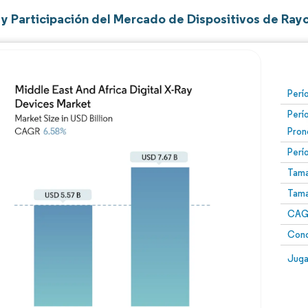
y Participación del Mercado de Dispositivos de Rayo
Perí
Perí
Pron
Perí
Tama
Tama
CAGR
Conc
Juga