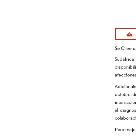
Imagen © Mo
Se Cree q
Sudáfrica
disponibi
afecciones
Adicionalm
octubre d
internacio
el diagnós
colaboraci
Para mejo