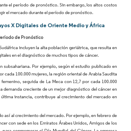
nte el período de pronóstico. Sin embargo, los altos costos
ingir el mercado durante el período de pronóstico.
yos X Digitales de Oriente Medio y África
Período de Pronóstico
dáfrica incluyen la alta población geriátrica, que resulta en
gitales en el diagnóstico de muchos tipos de cáncer.
ión subsahariana. Por ejemplo, según el estudio publicado en
 cada 100.000 mujeres, la región oriental de Arabia Saudita
ma femenino, seguida de La Meca con 12,7 por cada 100.000
na demanda creciente de un mejor diagnóstico del cáncer en
n última instancia, contribuye al crecimiento del mercado en
o así al crecimiento del mercado. Por ejemplo, en febrero de
ncer con sede en los Emiratos Árabes Unidos, Amigos de los
, para conmemorar el Día Mundial del Cáncer. La empresa