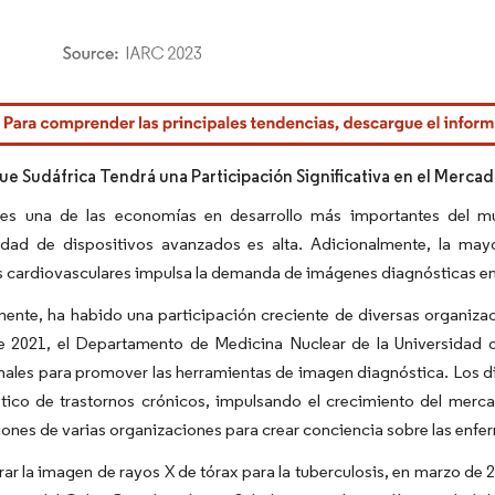
rdor Intelligence. El uso requiere atribución según CC BY 4.0.
ue Sudáfrica Tendrá una Participación Significativa en el Merca
 es una de las economías en desarrollo más importantes del m
lidad de dispositivos avanzados es alta. Adicionalmente, la ma
 cardiovasculares impulsa la demanda de imágenes diagnósticas en 
ente, ha habido una participación creciente de diversas organizaci
e 2021, el Departamento de Medicina Nuclear de la Universidad de
nales para promover las herramientas de imagen diagnóstica. Los dis
tico de trastornos crónicos, impulsando el crecimiento del merca
ones de varias organizaciones para crear conciencia sobre las enf
rar la imagen de rayos X de tórax para la tuberculosis, en marzo