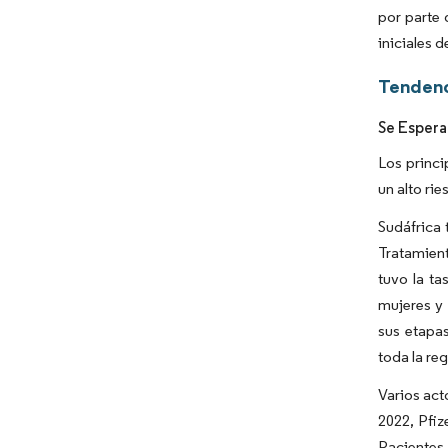
por parte 
iniciales 
Tendenc
Se Espera
Los princi
un alto ri
Sudáfrica 
Tratamient
tuvo la t
mujeres y 
sus etapas
toda la reg
Varios act
2022, Pfiz
Pacientes