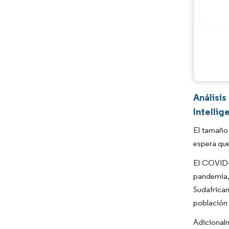
Análisis
Intellig
El tamaño 
espera que
El COVID-1
pandemia, 
Sudafrican
población 
Adicionalm