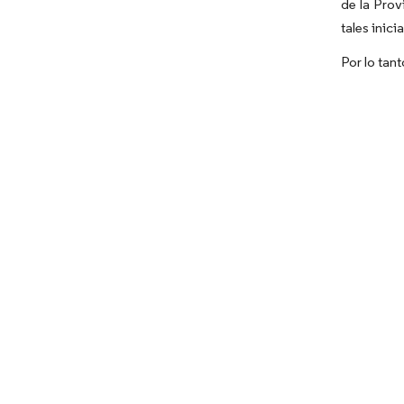
de la Prov
tales inic
Por lo tan