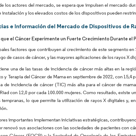
de los actores del mercado, se espera que impulsen el mercado dura
de instalación y los elevados costos de los dispositivos pueden restr
ias e Información del Mercado de Dispositivos de Ra
 que el Cáncer Experimente un Fuerte Crecimiento Durante el 
pales factores que contribuyen al crecimiento de este segmento en Su
esgo de casos de cáncer, y las mayores aplicaciones de los rayos X di
tiene una de las tasas de incidencia de cáncer más altas en la reg
o y Terapia del Cáncer de Mama en septiembre de 2022, con 15,4 por
asa de incidencia de cáncer (TIC) más alta para el cáncer de ma
Riad con 12,0 por cada 100.000 mujeres. Como resultado, existe u
 tempranas, lo que permite la utilización de rayos X digitales y, e
ión.
ores importantes implementan iniciativas estratégicas, contribuyend
er renovó sus asociaciones con las sociedades de pacientes con cá
 con Cáncer (FOCP) y la Sociedad de Oncología de los Emiratos