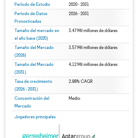
Período de Estudio
2020 - 2031
Período de Datos
2026 - 2031
Pronosticados
Tamaño del mercado en
3.47 Mil millones de dólares
el año base (2025)
Tamaño del Mercado
3.57 Mil millones de dólares
(2026)
Tamaño del Mercado
4.12 Mil millones de dólares
(2031)
Tasa de crecimiento
2.88% CAGR
(2026 - 2031)
Concentración del
Medio
Mercado
Imagen © Mordor Intelligence. El uso requiere atribución según CC BY 4.0.
Jugadores principales