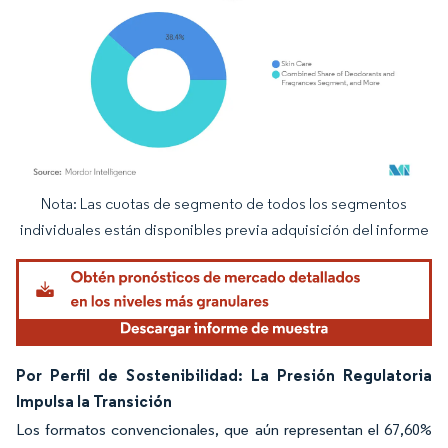
Nota: Las cuotas de segmento de todos los segmentos
Imagen © Mordor Intelligence. El uso requiere atribución según CC BY 4.0.
individuales están disponibles previa adquisición del informe
Por Perfil de Sostenibilidad: La Presión Regulatoria
Impulsa la Transición
Los formatos convencionales, que aún representan el 67,60%