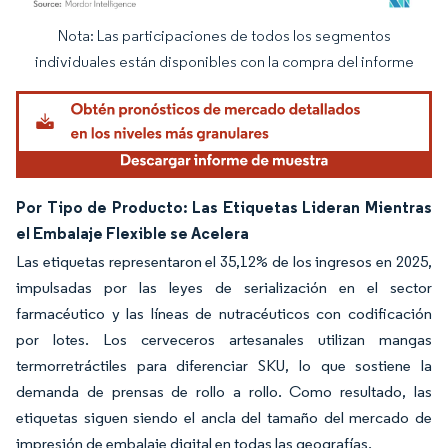
Nota: Las participaciones de todos los segmentos
Imagen © Mordor Intelligence. El uso requiere atribución según CC BY 4.0.
individuales están disponibles con la compra del informe
Por Tipo de Producto: Las Etiquetas Lideran Mientras
el Embalaje Flexible se Acelera
Las etiquetas representaron el 35,12% de los ingresos en 2025,
impulsadas por las leyes de serialización en el sector
farmacéutico y las líneas de nutracéuticos con codificación
por lotes. Los cerveceros artesanales utilizan mangas
termorretráctiles para diferenciar SKU, lo que sostiene la
demanda de prensas de rollo a rollo. Como resultado, las
etiquetas siguen siendo el ancla del tamaño del mercado de
impresión de embalaje digital en todas las geografías.