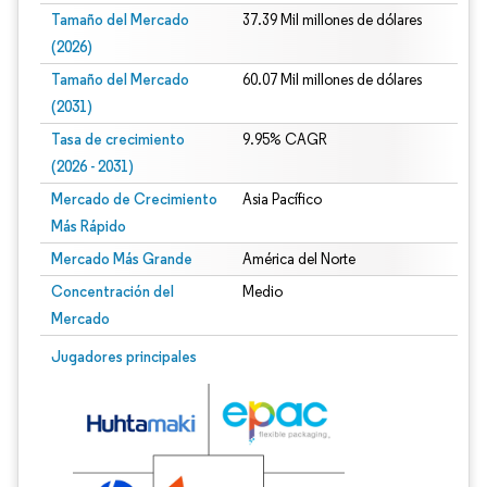
Tamaño del Mercado
37.39 Mil millones de dólares
(2026)
Tamaño del Mercado
60.07 Mil millones de dólares
(2031)
Tasa de crecimiento
9.95% CAGR
(2026 - 2031)
Mercado de Crecimiento
Asia Pacífico
Más Rápido
Mercado Más Grande
América del Norte
Concentración del
Medio
Mercado
Imagen © Mordor Intelligence. El uso requiere atribución según CC BY 4.0.
Jugadores principales