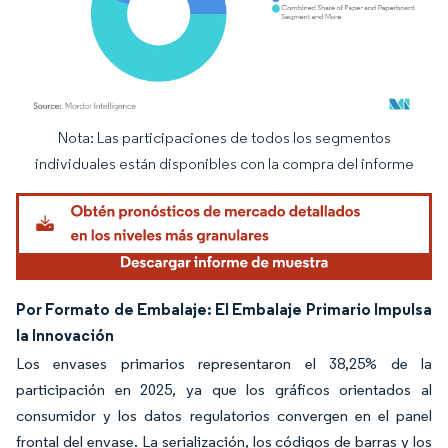
Nota: Las participaciones de todos los segmentos
Imagen © Mordor Intelligence. El uso requiere atribución según CC BY 4.0.
individuales están disponibles con la compra del informe
Por Formato de Embalaje: El Embalaje Primario Impulsa
la Innovación
Los envases primarios representaron el 38,25% de la
participación en 2025, ya que los gráficos orientados al
consumidor y los datos regulatorios convergen en el panel
frontal del envase. La serialización, los códigos de barras y los