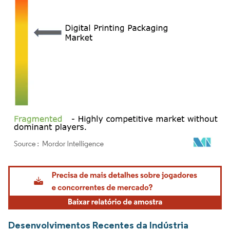
Imagem © Mordor Intelligence. O reuso requer atribuição conforme CC BY 4.0.
Desenvolvimentos Recentes da Indústria