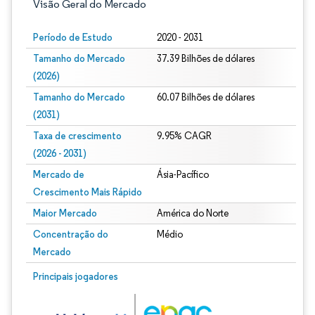
Visão Geral do Mercado
Período de Estudo
2020 - 2031
Tamanho do Mercado
37.39 Bilhões de dólares
(2026)
Tamanho do Mercado
60.07 Bilhões de dólares
(2031)
Taxa de crescimento
9.95% CAGR
(2026 - 2031)
Mercado de
Ásia-Pacífico
Crescimento Mais Rápido
Maior Mercado
América do Norte
Concentração do
Médio
Mercado
Imagem © Mordor Intelligence. O reuso requer atribuição conforme CC BY 4.0.
Principais jogadores