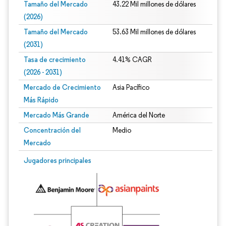
Tamaño del Mercado
43.22 Mil millones de dólares
(2026)
Tamaño del Mercado
53.63 Mil millones de dólares
(2031)
Tasa de crecimiento
4.41% CAGR
(2026 - 2031)
Mercado de Crecimiento
Asia Pacífico
Más Rápido
Mercado Más Grande
América del Norte
Concentración del
Medio
Mercado
Imagen © Mordor Intelligence. El uso requiere atribución según CC BY 4.0.
Jugadores principales