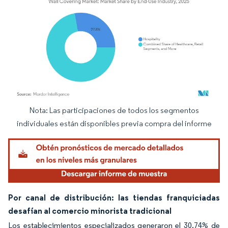
Nota: Las participaciones de todos los segmentos
Imagen © Mordor Intelligence. El uso requiere atribución según CC BY 4.0.
individuales están disponibles previa compra del informe
Por canal de distribución: las tiendas franquiciadas
desafían al comercio minorista tradicional
Los establecimientos especializados generaron el 30,74% de