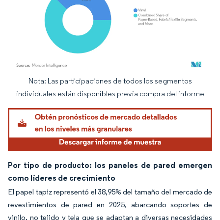
Nota: Las participaciones de todos los segmentos
Imagen © Mordor Intelligence. El uso requiere atribución según CC BY 4.0.
individuales están disponibles previa compra del informe
Por tipo de producto: los paneles de pared emergen
como líderes de crecimiento
El papel tapiz representó el 38,95% del tamaño del mercado de
revestimientos de pared en 2025, abarcando soportes de
vinilo, no tejido y tela que se adaptan a diversas necesidades