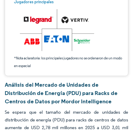
Imagen © Mordor Intelligence. El uso requiere atribución según CC BY 4.0.
Jugadores principales
*Nota aclaratoria: los principales jugadores no se ordenaron de un modo
en especial
Análisis del Mercado de Unidades de
Distribución de Energía (PDU) para Racks de
Centros de Datos por Mordor Intelligence
Se espera que el tamaño del mercado de unidades de
distribución de energía (PDU) para racks de centros de datos
aumente de USD 2,78 mil millones en 2025 a USD 3,01 mil