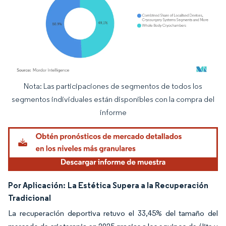
Nota: Las participaciones de segmentos de todos los
Imagen © Mordor Intelligence. El uso requiere atribución según CC BY 4.0.
segmentos individuales están disponibles con la compra del
informe
Por Aplicación:
La Estética Supera a la Recuperación
Tradicional
La recuperación deportiva retuvo el 33,45% del tamaño del