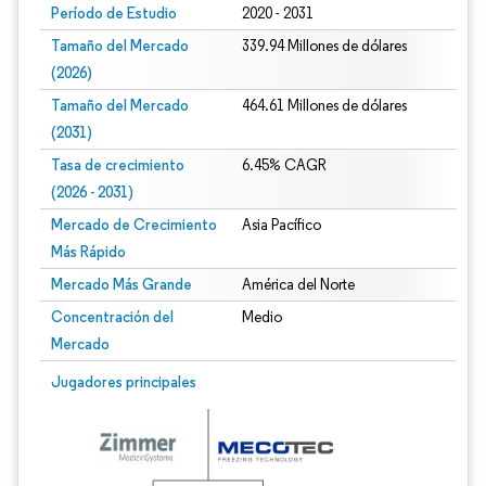
Período de Estudio
2020 - 2031
Tamaño del Mercado
339.94 Millones de dólares
(2026)
Tamaño del Mercado
464.61 Millones de dólares
(2031)
Tasa de crecimiento
6.45% CAGR
(2026 - 2031)
Mercado de Crecimiento
Asia Pacífico
Más Rápido
Mercado Más Grande
América del Norte
Concentración del
Medio
Mercado
Imagen © Mordor Intelligence. El uso requiere atribución según CC BY 4.0.
Jugadores principales