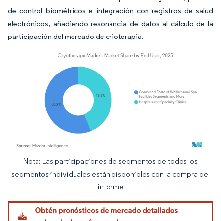
de control biométricos e integración con registros de salud
electrónicos, añadiendo resonancia de datos al cálculo de la
participación del mercado de crioterapia.
Nota: Las participaciones de segmentos de todos los
Imagen © Mordor Intelligence. El uso requiere atribución según CC BY 4.0.
segmentos individuales están disponibles con la compra del
informe