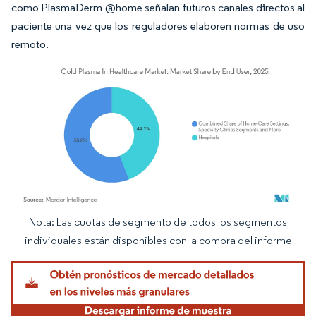
como PlasmaDerm @home señalan futuros canales directos al
paciente una vez que los reguladores elaboren normas de uso
remoto.
Nota: Las cuotas de segmento de todos los segmentos
Imagen © Mordor Intelligence. El uso requiere atribución según CC BY 4.0.
individuales están disponibles con la compra del informe