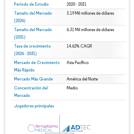
Período de Estudio
2020 - 2031
Tamaño del Mercado
3.19 Mil millones de dólares
(2026)
Tamaño del Mercado
6.31 Mil millones de dólares
(2031)
Tasa de crecimiento
14.62% CAGR
(2026 - 2031)
Mercado de Crecimiento
Asia Pacífico
Más Rápido
Mercado Más Grande
América del Norte
Concentración del
Medio
Mercado
Imagen © Mordor Intelligence. El uso requiere atribución según CC BY 4.0.
Jugadores principales