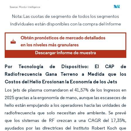
Nota: Las cuotas de segmento de todos los segmentos
Imagen © Mordor Intelligence. El uso requiere atribución según CC BY 4.0.
individuales están disponibles con la compra del informe
Por Tecnología de Dispositivo: El CAP de
Radiofrecuencia Gana Terreno a Medida que los
Costos del Helio Erosionan la Economía de los Jets
Los jets de plasma comandaron el 41,57% de los ingresos en
2025 gracias a la ergonomía de mano, aunque las escaseces de
helio están empujando a los operadores hacia las unidades de
radiofrecuencia que solo necesitan aire ambiente. Se prevé
que los sistemas de RF crezcan a una CAGR del 17,35%,
ayudados por las directrices del Instituto Robert Koch que