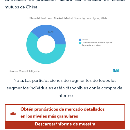
mutuos de China.
Nota: Las participaciones de segmentos de todos los
Imagen © Mordor Intelligence. El uso requiere atribución según CC BY 4.0.
segmentos individuales están disponibles con la compra del
informe