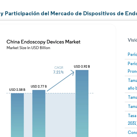
y Participación del Mercado de Dispositivos de End
Visi
Perí
Perí
Pron
Tama
año 
Tama
Imagen © Mordor Intelligence. El uso requiere atribució
Tama
Tasa
2031
Conc