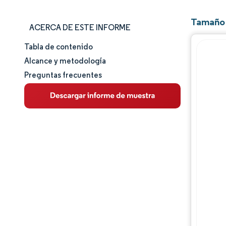
Tamaño 
ACERCA DE ESTE INFORME
Tabla de contenido
Tamaño y cuota de mercado
Alcance y metodología
Preguntas frecuentes
Análisis de mercado
Tendencias e ideas
Análisis de segmentos
Análisis geográfico
Panorama regulatorio
Panorama competitivo
Jugadores principales