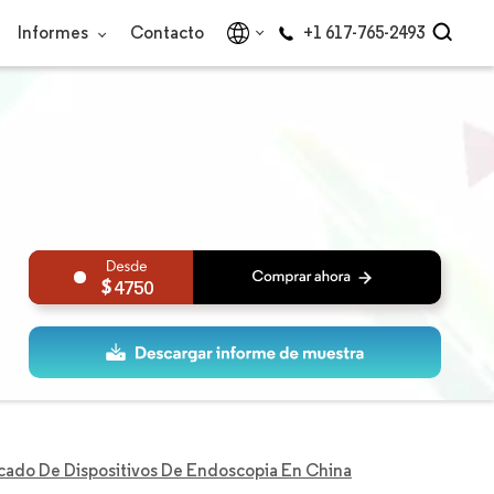
Informes
Contacto
+1 617-765-2493
4750
ado De Dispositivos De Endoscopia En China