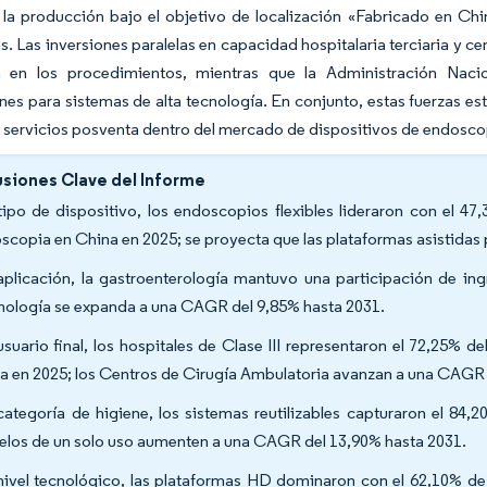
 la producción bajo el objetivo de localización «Fabricado en Ch
. Las inversiones paralelas en capacidad hospitalaria terciaria y ce
a en los procedimientos, mientras que la Administración Nac
es para sistemas de alta tecnología. En conjunto, estas fuerzas es
 servicios posventa dentro del mercado de dispositivos de endosco
siones Clave del Informe
tipo de dispositivo, los endoscopios flexibles lideraron con el 4
scopia en China en 2025; se proyecta que las plataformas asistidas
aplicación, la gastroenterología mantuvo una participación de in
ología se expanda a una CAGR del 9,85% hasta 2031.
usuario final, los hospitales de Clase III representaron el 72,25%
a en 2025; los Centros de Cirugía Ambulatoria avanzan a una CAGR 
categoría de higiene, los sistemas reutilizables capturaron el 84,
los de un solo uso aumenten a una CAGR del 13,90% hasta 2031.
nivel tecnológico, las plataformas HD dominaron con el 62,10% de l