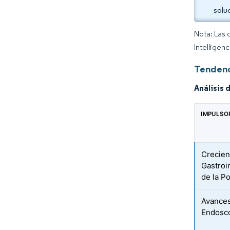
solu
Nota: Las 
Intelligen
Tendenc
Análisis 
IMPULSO
Crecien
Gastroi
de la P
Avances
Endosc