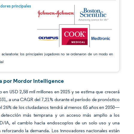
n © Mordor Intelligence. El uso requiere atribución según CC BY 4.0.
dores principales
 aclaratoria: los principales jugadores no se ordenaron de un modo en
ial
a por Mordor Intelligence
 en USD 2,58 mil millones en 2025 y se estima que crecerá
2031, a una CAGR del 7,21% durante el período de pronóstico
—el 26% de los ciudadanos tendrá al menos 65 años en 2050—
na detección más temprana y un acceso más amplio a los
3D/IA, el cambio hacia endoscopios de un solo uso y una
 reforzando la demanda. Los innovadores nacionales están