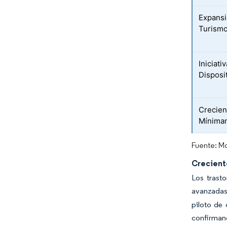
Expansió
Turism
Iniciat
Disposi
Crecien
Mínimam
Fuente: Mo
Crecient
Los trast
avanzadas 
piloto de
confirman