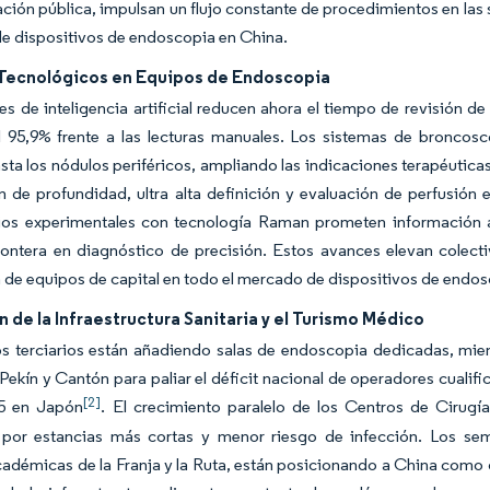
ción pública, impulsan un flujo constante de procedimientos en las 
e dispositivos de endoscopia en China.
Tecnológicos en Equipos de Endoscopia
s de inteligencia artificial reducen ahora el tiempo de revisión d
al 95,9% frente a las lecturas manuales. Los sistemas de bronc
sta los nódulos periféricos, ampliando las indicaciones terapéutic
 de profundidad, ultra alta definición y evaluación de perfusión
os experimentales con tecnología Raman prometen información a n
ontera en diagnóstico de precisión. Estos avances elevan colectiv
 de equipos de capital en todo el mercado de dispositivos de endos
 de la Infraestructura Sanitaria y el Turismo Médico
os terciarios están añadiendo salas de endoscopia dedicadas, m
Pekín y Cantón para paliar el déficit nacional de operadores cuali
[2]
25 en Japón
. El crecimiento paralelo de los Centros de Cirugía
 por estancias más cortas y menor riesgo de infección. Los sem
cadémicas de la Franja y la Ruta, están posicionando a China como 