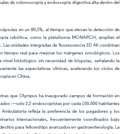
salas de colonoscopia y endoscopia digestiva alta dentro del
e cápsulas en un 89,3%, al tiempo que elevan la detección de
oscopia robótica, como la plataforma MONARCH, amplían el
as. Las unidades integradas de fluorescencia 3D 4K combinan
 en tiempo real para mejorar los márgenes oncológicos. Los
ivel histológico sin necesidad de biopsias, señalando la
amente las expectativas clínicas, acelerando los ciclos de
copia en China.
ientras que Olympus ha inaugurado campus de formación en
ficados —solo 2,2 endoscopistas por cada 100.000 habitantes
 Ambulatoria refleja la preferencia de los pagadores y los
inarios internacionales, frecuentemente coordinados bajo
destino para fellowships avanzados en gastroenterología. La