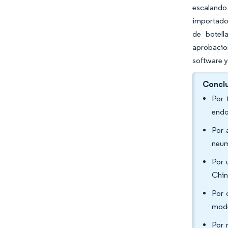
escalando
importados
de botell
aprobacion
software y
Conclu
Por 
endo
Por 
neum
Por 
Chin
Por 
mode
Por 