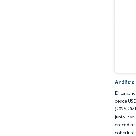
Oportunidades y perspectivas
Desarrollos de la industria
Análisi
El tamaño
desde USD 
(2026-203
junto con
procedimi
cobertura