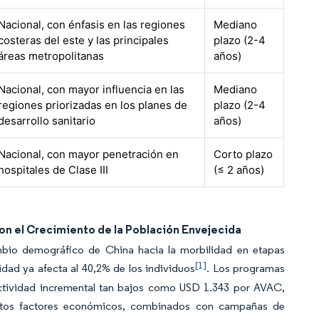
Nacional, con énfasis en las regiones
Mediano
costeras del este y las principales
plazo (2-4
áreas metropolitanas
años)
Nacional, con mayor influencia en las
Mediano
regiones priorizadas en los planes de
plazo (2-4
desarrollo sanitario
años)
Nacional, con mayor penetración en
Corto plazo
hospitales de Clase III
(≤ 2 años)
n el Crecimiento de la Población Envejecida
ambio demográfico de China hacia la morbilidad en etapas
[1]
idad ya afecta al 40,2% de los individuos
. Los programas
fectividad incremental tan bajos como USD 1.343 por AVAC,
 Estos factores económicos, combinados con campañas de