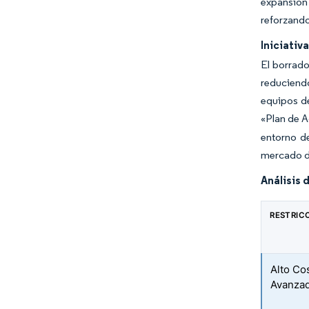
expansión 
reforzando
Iniciati
El borrado
reduciend
equipos de
«Plan de A
entorno de
mercado d
Análisis 
RESTRIC
Alto Co
Avanza