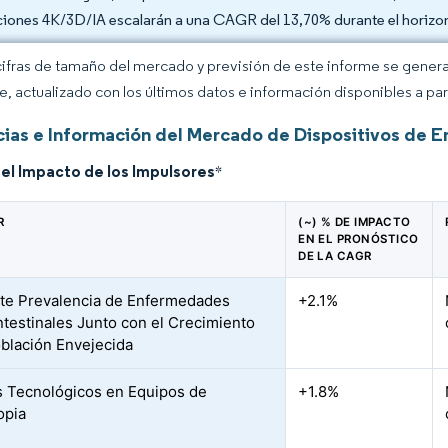
ciones 4K/3D/IA escalarán a una CAGR del 13,70% durante el horizo
cifras de tamaño del mercado y previsión de este informe se gener
ce, actualizado con los últimos datos e información disponibles a par
ias e Información del Mercado de Dispositivos de E
del Impacto de los Impulsores
*
R
(~) % DE IMPACTO
EN EL PRONÓSTICO
DE LA CAGR
te Prevalencia de Enfermedades
+2.1%
ntestinales Junto con el Crecimiento
oblación Envejecida
 Tecnológicos en Equipos de
+1.8%
opia