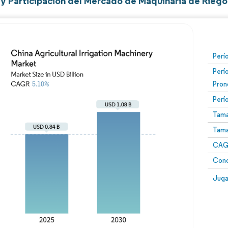
y Participación del Mercado de Maquinaria de Riego
Perí
Perí
Pron
Perí
Tama
Tama
CAGR
Conc
Juga