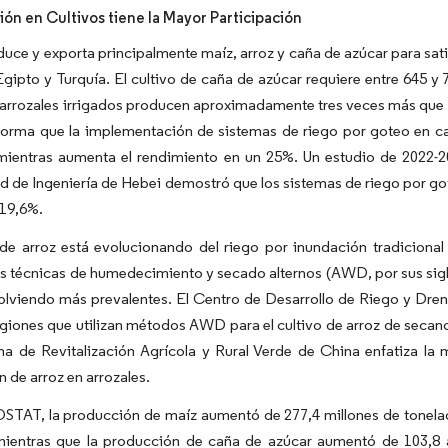
ión en Cultivos tiene la Mayor Participación
uce y exporta principalmente maíz, arroz y caña de azúcar para sat
gipto y Turquía. El cultivo de caña de azúcar requiere entre 645 y
 arrozales irrigados producen aproximadamente tres veces más que las
nforma que la implementación de sistemas de riego por goteo en 
ientras aumenta el rendimiento en un 25%. Un estudio de 2022-202
d de Ingeniería de Hebei demostró que los sistemas de riego por g
 19,6%.
o de arroz está evolucionando del riego por inundación tradicion
as técnicas de humedecimiento y secado alternos (AWD, por sus sigl
olviendo más prevalentes. El Centro de Desarrollo de Riego y Drena
giones que utilizan métodos AWD para el cultivo de arroz de secan
a de Revitalización Agrícola y Rural Verde de China enfatiza la me
 de arroz en arrozales.
STAT, la producción de maíz aumentó de 277,4 millones de tonelad
mientras que la producción de caña de azúcar aumentó de 103,8 a