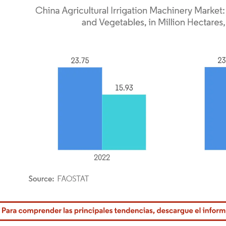
rdor Intelligence. El uso requiere atribución según CC BY 4.0.