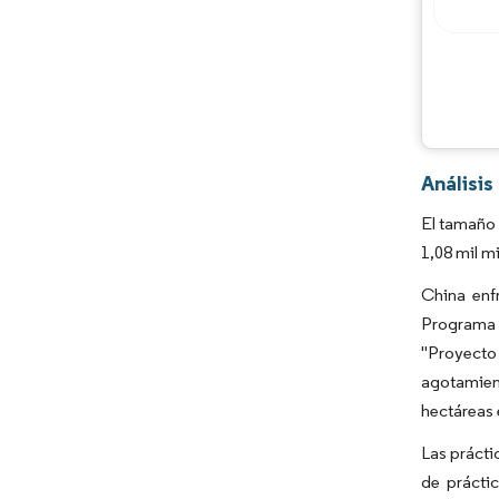
Análisi
El tamaño 
1,08 mil m
China enf
Programa 
"Proyecto 
agotamient
hectáreas 
Las prácti
de prácti