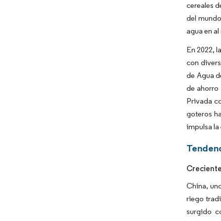
cereales d
del mundo 
agua en al
En 2022, l
con divers
de Agua de
de ahorro
Privada co
goteros ha
impulsa la
Tendenc
Creciente
China, uno
riego trad
surgido c