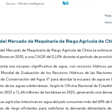
Imagen © Mordor Intelligence. El uso requiere atribución según CC BY 4.0.
*Nota
espec
s del Mercado de Maquinaria de Riego Agrícola de Ch
del Mercado de Maquinaria de Riego Agrícola de China se estima en
illones en 2030, a una CAGR del 5,10% durante el período de pronóst
renta una escasez significativa de agua, con recursos hídricos p
Mundial de Evaluación de los Recursos Hídricos de las Naciones 
de Conservación del Agua II" para abordar la escasez de agua en l
o de las aguas subterráneas. Según la Oficina Nacional de Estadíst
en 2022 a 71,64 millones de hectáreas en 2023, generando una deman
cas agrícolas intensivas en agua del país consumen más del 60% de l
cas de riego eficientes para satisfacer la demanda alimentaria d