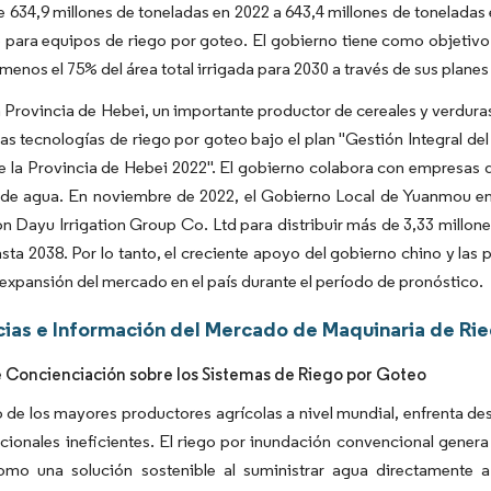
e 634,9 millones de toneladas en 2022 a 643,4 millones de tonelada
para equipos de riego por goteo. El gobierno tiene como objetivo 
 menos el 75% del área total irrigada para 2030 a través de sus plane
a Provincia de Hebei, un importante productor de cereales y verduras
as tecnologías de riego por goteo bajo el plan "Gestión Integral d
 la Provincia de Hebei 2022". El gobierno colabora con empresas de
 de agua. En noviembre de 2022, el Gobierno Local de Yuanmou en 
n Dayu Irrigation Group Co. Ltd para distribuir más de 3,33 millone
sta 2038. Por lo tanto, el creciente apoyo del gobierno chino y las
 expansión del mercado en el país durante el período de pronóstico.
ias e Información del Mercado de Maquinaria de Rie
 Concienciación sobre los Sistemas de Riego por Goteo
 de los mayores productores agrícolas a nivel mundial, enfrenta de
icionales ineficientes. El riego por inundación convencional genera
omo una solución sostenible al suministrar agua directamente a 