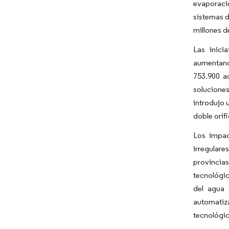
evaporació
sistemas d
millones d
Las inici
aumentando
753.900 ag
solucione
introdujo 
doble orif
Los impac
irregular
provincias
tecnológic
del agua
automatiza
tecnológic