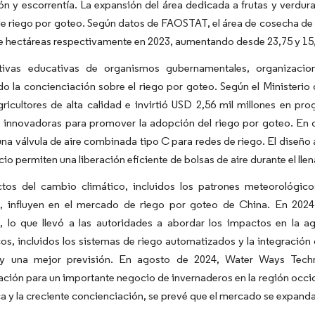
n y escorrentía. La expansión del área dedicada a frutas y verdura
e riego por goteo. Según datos de FAOSTAT, el área de cosecha de v
e hectáreas respectivamente en 2023, aumentando desde 23,75 y 15,
ativas educativas de organismos gubernamentales, organizacio
 la concienciación sobre el riego por goteo. Según el Ministerio 
ricultores de alta calidad e invirtió USD 2,56 mil millones en p
s innovadoras para promover la adopción del riego por goteo. En 
una válvula de aire combinada tipo C para redes de riego. El diseño
icio permiten una liberación eficiente de bolsas de aire durante el lle
tos del cambio climático, incluidos los patrones meteorológicos
es, influyen en el mercado de riego por goteo de China. En 2024,
, lo que llevó a las autoridades a abordar los impactos en la ag
os, incluidos los sistemas de riego automatizados y la integración 
 y una mejor previsión. En agosto de 2024, Water Ways Tech
ción para un importante negocio de invernaderos en la región occid
a y la creciente concienciación, se prevé que el mercado se expanda