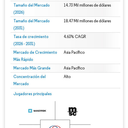
Tamaño del Mercado
14.73 Mil millones de dólares
(2026)
Tamaño del Mercado
18.47 Mil millones de dólares
(2031)
Tasa de crecimiento
4.63% CAGR
(2026 - 2031)
Mercado de Crecimiento
Asia Pacífico
Más Rápido
Mercado Más Grande
Asia Pacífico
Concentración del
Alto
Mercado
Imagen © Mordor Intelligence. El uso requiere atribución según CC BY 4.0.
Jugadores principales