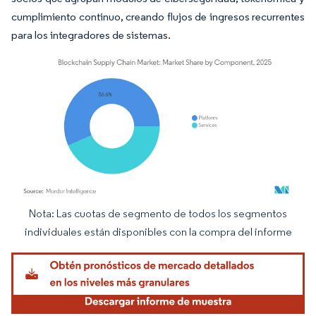
cumplimiento continuo, creando flujos de ingresos recurrentes
para los integradores de sistemas.
Nota: Las cuotas de segmento de todos los segmentos
Imagen © Mordor Intelligence. El uso requiere atribución según CC BY 4.0.
individuales están disponibles con la compra del informe