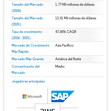
Tamaño del Mercado
1.77 Mil millones de dólares
(2026)
Tamaño del Mercado
12.41 Mil millones de dólares
(2031)
Tasa de crecimiento
47.65% CAGR
(2026 - 2031)
Mercado de Crecimiento
Asia Pacífico
Más Rápido
Mercado Más Grande
América del Norte
Concentración del
Medio
Mercado
Imagen © Mordor Intelligence. El uso requiere atribución según CC BY 4.0.
Jugadores principales