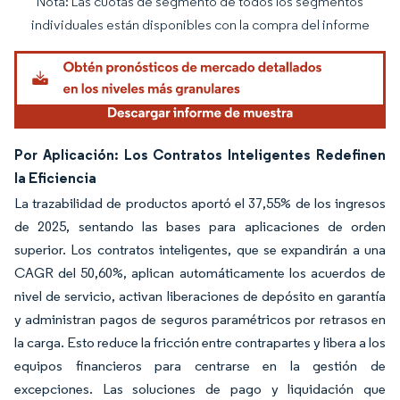
Nota: Las cuotas de segmento de todos los segmentos
Imagen © Mordor Intelligence. El uso requiere atribución según CC BY 4.0.
individuales están disponibles con la compra del informe
Por Aplicación: Los Contratos Inteligentes Redefinen
la Eficiencia
La trazabilidad de productos aportó el 37,55% de los ingresos
de 2025, sentando las bases para aplicaciones de orden
superior. Los contratos inteligentes, que se expandirán a una
CAGR del 50,60%, aplican automáticamente los acuerdos de
nivel de servicio, activan liberaciones de depósito en garantía
y administran pagos de seguros paramétricos por retrasos en
la carga. Esto reduce la fricción entre contrapartes y libera a los
equipos financieros para centrarse en la gestión de
excepciones. Las soluciones de pago y liquidación que