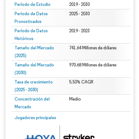
Período de Estudio
2019 - 2030
Período de Datos
2025 - 2030
Pronosticados
Período de Datos
2019 - 2023
Históricos
Tamaño del Mercado
741.64 Millones de dólares
(2025)
Tamaño del Mercado
970.68 Millones de dólares
(2030)
Tasa de crecimiento
5.53% CAGR
(2025 - 2030)
Concentración del
Medio
Mercado
Imagen © Mordor Intelligence. El uso requiere atribución según CC BY 4.0.
Jugadores principales