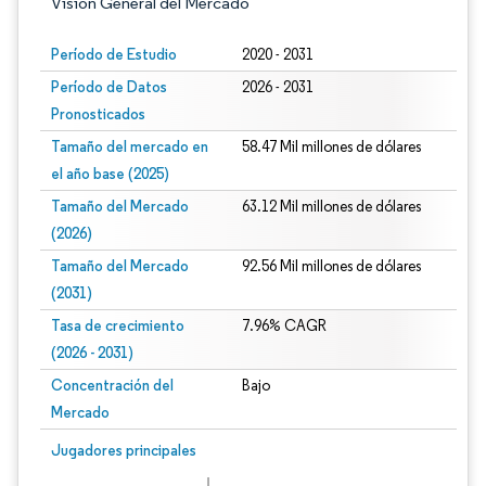
Visión General del Mercado
Período de Estudio
2020 - 2031
Período de Datos
2026 - 2031
Pronosticados
Tamaño del mercado en
58.47 Mil millones de dólares
el año base (2025)
Tamaño del Mercado
63.12 Mil millones de dólares
(2026)
Tamaño del Mercado
92.56 Mil millones de dólares
(2031)
Tasa de crecimiento
7.96% CAGR
(2026 - 2031)
Concentración del
Bajo
Mercado
Imagen © Mordor Intelligence. El uso requiere atribución según CC BY 4.0.
Jugadores principales