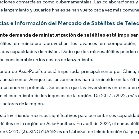
aciones comerciales como gubernamentales. Las colaboraciones y a
de lanzamiento y usuarios finales se han vuelto cada vez más comun
ias e Información del Mercado de Satélites de Teled
ente demanda de miniaturización de satélites está impulsa
télites en miniatura aprovechan los avances en computación, 
cadas capacidades de misión. Dado que los microsatélites pueden co
ón considerable en los costos de lanzamiento.
nda de Asia-Pacífico está impulsada principalmente por China,
es anualmente. Aunque los lanzamientos han disminuido en los últim
o un enorme potencial. Se espera que las inversiones en curso en 
n el crecimiento de los ingresos de la región. De 2017 a 2022, más
 actores de la región.
stá invirtiendo recursos significativos para aumentar sus capacida
télites en la región de Asia-Pacífico. En abril de 2022, el nanosat
ete CZ-2C (3). XINGYUAN-2 es un CubeSat de teledetección 6U que