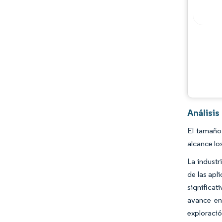
Análisis
El tamaño 
alcance lo
La industr
de las apl
significa
avance en 
exploració