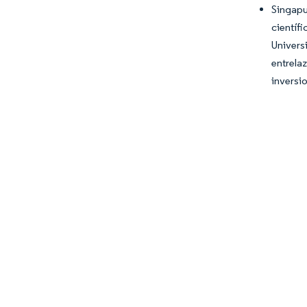
Singapu
científ
Univers
entrela
inversi