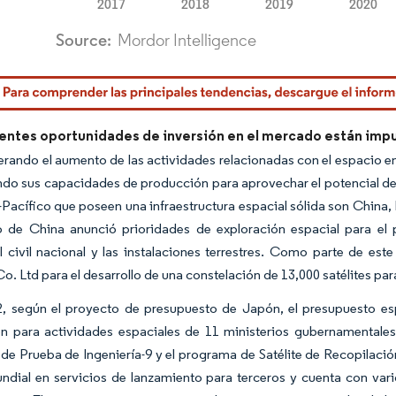
rdor Intelligence. El uso requiere atribución según CC BY 4.0.
ientes oportunidades de inversión en el mercado están imp
rando el aumento de las actividades relacionadas con el espacio en l
do sus capacidades de producción para aprovechar el potencial 
-Pacífico que poseen una infraestructura espacial sólida son China,
 de China anunció prioridades de exploración espacial para el pe
l civil nacional y las instalaciones terrestres. Como parte de est
. Ltd para el desarrollo de una constelación de 13,000 satélites para
, según el proyecto de presupuesto de Japón, el presupuesto espa
ón para actividades espaciales de 11 ministerios gubernamentales.
e de Prueba de Ingeniería-9 y el programa de Satélite de Recopilació
undial en servicios de lanzamiento para terceros y cuenta con va