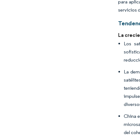
para aplic
servicios 
Tendenc
La creci
Los sa
sofisti
reducci
La dema
satélit
teniend
impulse
diversos
China e
microsa
del coh