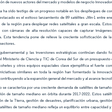
ción de nuevos actores del mercado y modelos de negocio innovadores 
ia ha sido testigo de un progreso notable en los despliegues de co
stacado es el exitoso lanzamiento de 89 satélites Jilin-1 entre e
de la región para desplegar redes satelitales a gran escala. Estos
 con cámaras de alta resolución capaces de capturar imágenes ó
a. Esta tendencia pone de relieve la creciente sofisticación de la
 sectores.
gubernamental y las inversiones estratégicas continúan dando f
l Ministerio de Ciencia y TIC de Corea del Sur de un presupuesto 
 cohetes y otros equipos espaciales clave ejemplifica el fuerte c
 Iniciativas similares en toda la región han fomentado la innova
contribuyendo a la expansión general del mercado y al avance tecno
 se caracteriza por una creciente demanda de satélites de tamaño 
ión de tamaño mediano en órbita durante 2017-2022. Estos satélite
n de la Tierra, gestión de desastres, planificación urbana, gestió
satélites de tamaño mediano refleja un equilibrio entre capacidad y