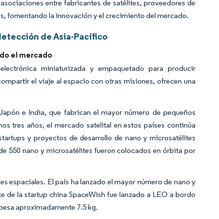
sociaciones entre fabricantes de satélites, proveedores de
es, fomentando la innovación y el crecimiento del mercado.
etección de Asia-Pacífico
ndo el mercado
electrónica miniaturizada y empaquetado para producir
mpartir el viaje al espacio con otras misiones, ofrecen una
 Japón e India, que fabrican el mayor número de pequeños
os tres años, el mercado satelital en estos países continúa
startups y proyectos de desarrollo de nano y microsatélites
 de 550 nano y microsatélites fueron colocados en órbita por
des espaciales. El país ha lanzado el mayor número de nano y
élite de la startup china SpaceWish fue lanzado a LEO a bordo
 pesa aproximadamente 7.5 kg.