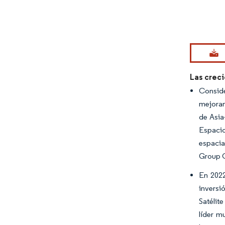
Imagen © Mo
Las crec
Conside
mejoran
de Asia
Espacio
espacia
Group Co
En 2022
inversi
Satélit
líder m