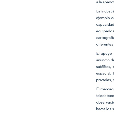
a la apari
La industr
ejemplo de
capacidad 
equipados
cartografí
diferentes
El apoyo 
anuncio de
satélites,
espacial.
privadas, 
El mercado
teledetecc
observació
hacia los 