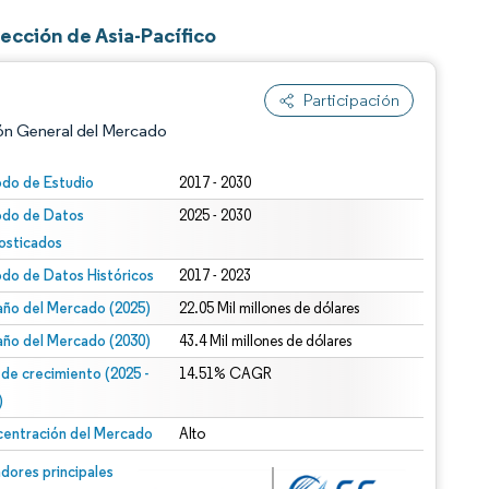
ección de Asia-Pacífico
Participación
ón General del Mercado
odo de Estudio
2017 - 2030
odo de Datos
2025 - 2030
osticados
odo de Datos Históricos
2017 - 2023
ño del Mercado (2025)
22.05 Mil millones de dólares
ño del Mercado (2030)
43.4 Mil millones de dólares
n según CC BY 4.0.
 de crecimiento (2025 -
14.51% CAGR
)
entración del Mercado
Alto
n © Mordor Intelligence. El uso requiere atribución según CC BY 4.0.
dores principales