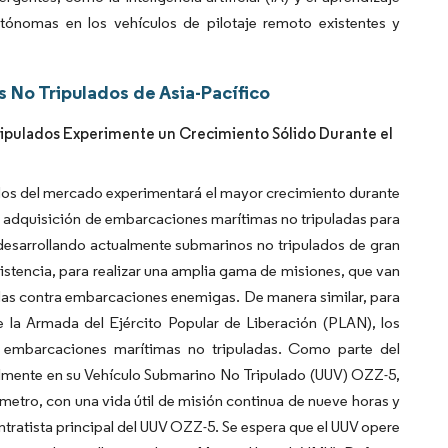
utónomas en los vehículos de pilotaje remoto existentes y
 No Tripulados de Asia-Pacífico
ripulados Experimente un Crecimiento Sólido Durante el
ados del mercado experimentará el mayor crecimiento durante
y la adquisición de embarcaciones marítimas no tripuladas para
á desarrollando actualmente submarinos no tripulados de gran
istencia, para realizar una amplia gama de misiones, que van
idas contra embarcaciones enemigas. De manera similar, para
e la Armada del Ejército Popular de Liberación (PLAN), los
e embarcaciones marítimas no tripuladas. Como parte del
almente en su Vehículo Submarino No Tripulado (UUV) OZZ-5,
etro, con una vida útil de misión continua de nueve horas y
ntratista principal del UUV OZZ-5. Se espera que el UUV opere