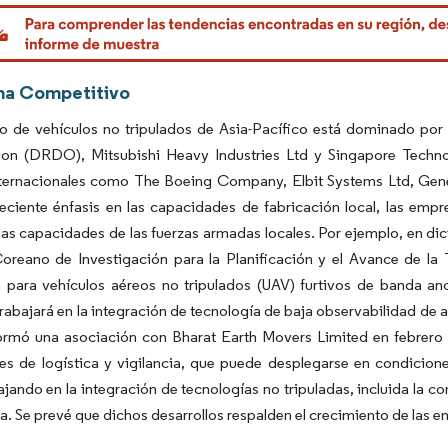
rdor Intelligence. El uso requiere atribución según CC BY 4.0.
ma Competitivo
o de vehículos no tripulados de Asia-Pacífico está dominado po
ion (DRDO), Mitsubishi Heavy Industries Ltd y Singapore Technol
nternacionales como The Boeing Company, Elbit Systems Ltd, Gener
eciente énfasis en las capacidades de fabricación local, las emp
 las capacidades de las fuerzas armadas locales. Por ejemplo, en di
Coreano de Investigación para la Planificación y el Avance de la 
a para vehículos aéreos no tripulados (UAV) furtivos de banda an
trabajará en la integración de tecnología de baja observabilidad de 
formó una asociación con Bharat Earth Movers Limited en febrero
nes de logística y vigilancia, que puede desplegarse en condicio
ajando en la integración de tecnologías no tripuladas, incluida la 
cia. Se prevé que dichos desarrollos respalden el crecimiento de las 