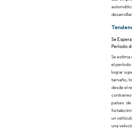
automátic
desarrolla
Tendenc
Se Espera
Período d
Se estima 
el período
lograr sup
tamaño, in
desde el r
contrarres
países de
fortalecim
un vehícul
una veloci