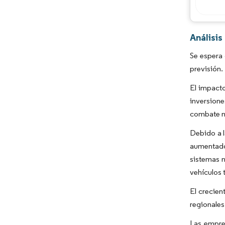
Análisis
Se espera 
previsión.
El impacto
inversione
combate no
Debido a l
aumentado
sistemas n
vehículos t
El crecien
regionales
Las empres