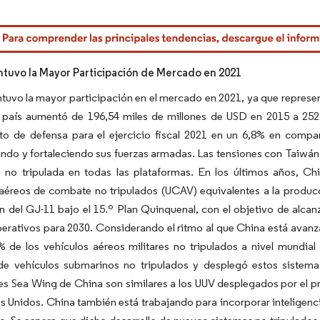
rdor Intelligence. El uso requiere atribución según CC BY 4.0.
tuvo la Mayor Participación de Mercado en 2021
uvo la mayor participación en el mercado en 2021, ya que representó
el país aumentó de 196,54 miles de millones de USD en 2015 a 25
to de defensa para el ejercicio fiscal 2021 en un 6,8% en compar
do y fortaleciendo sus fuerzas armadas. Las tensiones con Taiwán,
a no tripulada en todas las plataformas. En los últimos años, C
aéreos de combate no tripulados (UCAV) equivalentes a la producci
 del GJ-11 bajo el 15.º Plan Quinquenal, con el objetivo de alcan
erativos para 2030. Considerando el ritmo al que China está avanz
% de los vehículos aéreos militares no tripulados a nivel mundial
e vehículos submarinos no tripulados y desplegó estos sistema
s Sea Wing de China son similares a los UUV desplegados por el pr
s Unidos. China también está trabajando para incorporar inteligenci