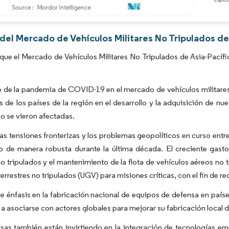
Imagen © Mordor Intelligence. El uso requiere atribución según CC BY 4.0.
 del Mercado de Vehículos Militares No Tripulados de
que el Mercado de Vehículos Militares No Tripulados de Asia-Pacífi
 de la pandemia de COVID-19 en el mercado de vehículos militares n
s de los países de la región en el desarrollo y la adquisición de 
 se vieron afectadas.
as tensiones fronterizas y los problemas geopolíticos en curso entre 
 de manera robusta durante la última década. El creciente gasto 
o tripulados y el mantenimiento de la flota de vehículos aéreos no 
errestres no tripulados (UGV) para misiones críticas, con el fin de re
te énfasis en la fabricación nacional de equipos de defensa en país
 a asociarse con actores globales para mejorar su fabricación local 
as también están invirtiendo en la integración de tecnologías emerg