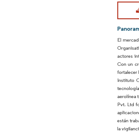
Imagen © Mo
Panora
El mercad
Organisat
actores i
Con un cr
fortalecer
Instituto 
tecnologí
aerolínea 
Pvt. Ltd 
aplicacio
están trab
la vigilan