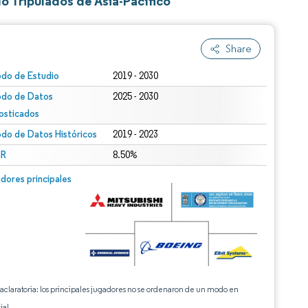
o Tripulados de Asia-Pacífico
Share
odo de Estudio
2019 - 2030
odo de Datos
2025 - 2030
osticados
odo de Datos Históricos
2019 - 2023
R
8.50%
dores principales
 aclaratoria: los principales jugadores no se ordenaron de un modo en
ial