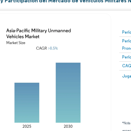
 Participación del Mercado de Vehículos Militares N
Perí
Perí
Pron
Perí
CAG
Juga
*Nota
espec