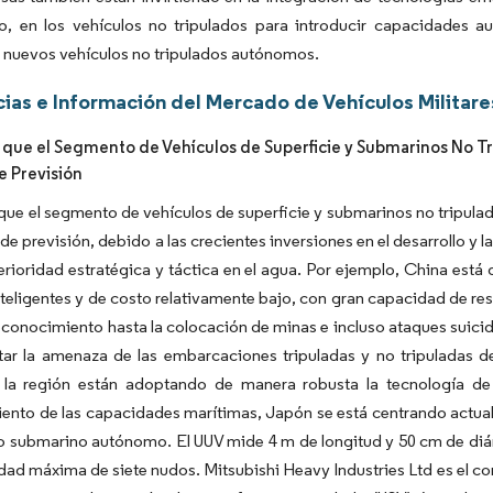
o, en los vehículos no tripulados para introducir capacidades a
r nuevos vehículos no tripulados autónomos.
ias e Información del Mercado de Vehículos Militares
 que el Segmento de Vehículos de Superficie y Submarinos No T
e Previsión
que el segmento de vehículos de superficie y submarinos no tripul
 de previsión, debido a las crecientes inversiones en el desarrollo 
erioridad estratégica y táctica en el agua. Por ejemplo, China est
teligentes y de costo relativamente bajo, con gran capacidad de res
econocimiento hasta la colocación de minas e incluso ataques suic
tar la amenaza de las embarcaciones tripuladas y no tripuladas d
 la región están adoptando de manera robusta la tecnología d
iento de las capacidades marítimas, Japón se está centrando actu
o submarino autónomo. El UUV mide 4 m de longitud y 50 cm de diám
dad máxima de siete nudos. Mitsubishi Heavy Industries Ltd es el co