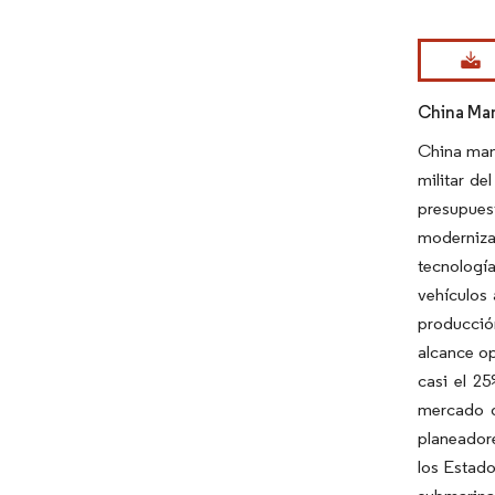
Imagen © Mo
China Man
China mant
militar d
presupues
modernizan
tecnologí
vehículos 
producción
alcance op
casi el 25
mercado d
planeadore
los Estado