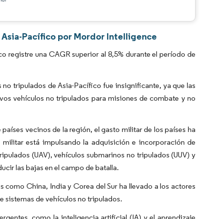
 Asia-Pacífico por Mordor Intelligence
co registre una CAGR superior al 8,5% durante el período de
o tripulados de Asia-Pacífico fue insignificante, ya que las
nuevos vehículos no tripulados para misiones de combate y no
países vecinos de la región, el gasto militar de los países ha
militar está impulsando la adquisición e incorporación de
tripulados (UAV), vehículos submarinos no tripulados (UUV) y
ducir las bajas en el campo de batalla.
es como China, India y Corea del Sur ha llevado a los actores
de sistemas de vehículos no tripulados.
entes, como la inteligencia artificial (IA) y el aprendizaje