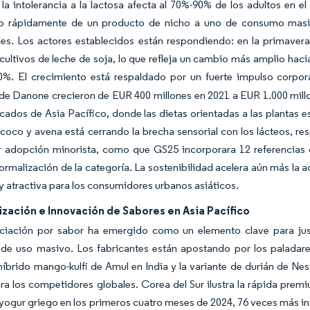
a intolerancia a la lactosa afecta al 70%-90% de los adultos en el 
do rápidamente de un producto de nicho a uno de consumo masivo
ales. Los actores establecidos están respondiendo: en la primave
 cultivos de leche de soja, lo que refleja un cambio más amplio ha
0%. El crecimiento está respaldado por un fuerte impulso corpora
de Danone crecieron de EUR 400 millones en 2021 a EUR 1.000 mill
cados de Asia Pacífico, donde las dietas orientadas a las plantas 
coco y avena está cerrando la brecha sensorial con los lácteos, r
 adopción minorista, como que GS25 incorporara 12 referencias 
normalización de la categoría. La sostenibilidad acelera aún más la
y atractiva para los consumidores urbanos asiáticos.
zación e Innovación de Sabores en Asia Pacífico
nciación por sabor ha emergido como un elemento clave para justi
 de uso masivo. Los fabricantes están apostando por los paladar
híbrido mango-kulfi de Amul en India y la variante de durián de Nest
ara los competidores globales. Corea del Sur ilustra la rápida pre
yogur griego en los primeros cuatro meses de 2024, 76 veces más in