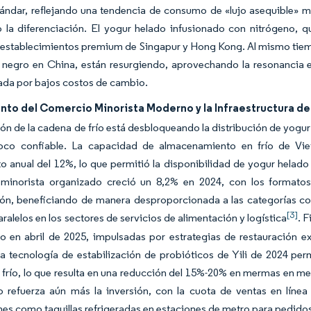
ándar, reflejando una tendencia de consumo de «lujo asequible» más
o la diferenciación. El yogur helado infusionado con nitrógeno,
 establecimientos premium de Singapur y Hong Kong. Al mismo tiempo
 negro en China, están resurgiendo, aprovechando la resonancia e
ada por bajos costos de cambio.
to del Comercio Minorista Moderno y la Infraestructura de
ón de la cadena de frío está desbloqueando la distribución de yogur
oco confiable. La capacidad de almacenamiento en frío de Vie
o anual del 12%, lo que permitió la disponibilidad de yogur helado 
minorista organizado creció un 8,2% en 2024, con los formato
ión, beneficiando de manera desproporcionada a las categorías co
[3]
ralelos en los sectores de servicios de alimentación y logística
. 
o en abril de 2025, impulsadas por estrategias de restauración ex
 la tecnología de estabilización de probióticos de Yili de 2024 per
frío, lo que resulta en una reducción del 15%-20% en mermas en mer
co refuerza aún más la inversión, con la cuota de ventas en lín
es como taquillas refrigeradas en estaciones de metro para pedido