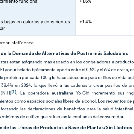
cimiento funcional
+1.6%
es bajas en calorías y conscientes
+1.4%
car
rdor Intelligence
de la Demanda de Alternativas de Postre más Saludables
istas están asignando más espacio en los congeladores a producto
El yogur helado típicamente aporta entre el 0,5% y el 6% de grasa,
de proteína por cada 100 g lo hace adecuado para estilos de vida ac
 38,4% en 2024, lo que llevó a las cadenas a crear pasillos de p
[1]
(NIH)
. La operadora australiana Yo-Chi incrementó sus in
ientos como espacios sociales libres de alcohol. Los recuentos de 
forzando las declaraciones de beneficios para la salud intestinal
 mínimos de cultivo que refuerzan la confianza del consumidor.
 de las Líneas de Productos a Base de Plantas/Sin Lácteos