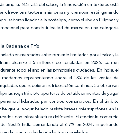
 amplia. Más allá del sabor, la innovación en texturas está
 que ofrece una textura más densa y cremosa, está ganando
, sabores ligados a la nostalgia, como el ube en Filipinas y
mocional para construir lealtad de marca en una categoría
 la Cadena de Frío
 helado en mercados anteriormente limitados por el calor y la
tnam alcanzó 1,5 millones de toneladas en 2023, con un
durante todo el año en las principales ciudades. En India, el
s modernos representando ahora el 18% de las ventas de
ngeladas que requieren refrigeración continua. Se observan
Filipinas registró siete aperturas de establecimientos de yogur
periencial lideradas por centros comerciales. En el ámbito
mite que el yogur helado resista breves interrupciones en la
cados con infraestructura deficiente. El creciente comercio
ea de Nestlé India aumentando al 6,7% en 2024, impulsando
s de clic y recogida de productos congelados.