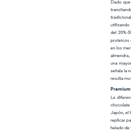
Dado que l
transitan
tradicion
utilizando
del 20%-3
proteicos 
en los mer
almendra, 
una mayor
señala la 
resulta mu
Premiumi
La difere
chocolate
Japón, el 
replicar p
helado de 