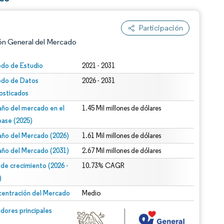
Participación
ón General del Mercado
odo de Estudio
2021 - 2031
odo de Datos
2026 - 2031
osticados
ño del mercado en el
1.45 Mil millones de dólares
base (2025)
ño del Mercado (2026)
1.61 Mil millones de dólares
n según CC BY 4.0.
ño del Mercado (2031)
2.67 Mil millones de dólares
 de crecimiento (2026 -
10.73% CAGR
)
entración del Mercado
Medio
n © Mordor Intelligence. El uso requiere atribución según CC BY 4.0.
dores principales