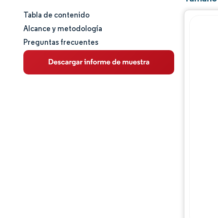
Tabla de contenido
Tamaño y cuota de mercado
Alcance y metodología
Preguntas frecuentes
Análisis de mercado
Tendencias e ideas
Análisis de segmentos
Análisis geográfico
Panorama regulatorio
Panorama competitivo
Jugadores principales
Oportunidades y perspectivas