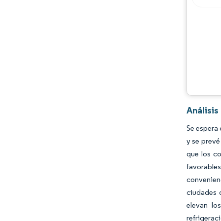
Desarrollos de la industria
Análisis
Se espera 
y se prevé
que los co
favorables
convenienc
ciudades 
elevan lo
refrigeraci