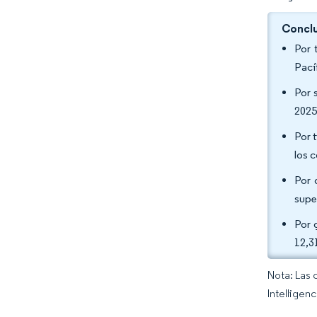
Conclu
Por 
Pací
Por 
2025
Por 
los 
Por 
supe
Por 
12,3
Nota: Las 
Intelligen