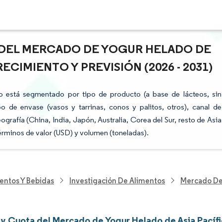
A DEL MERCADO DE YOGUR HELADO DE
ECIMIENTO Y PREVISIÓN (2026 - 2031)
o está segmentado por tipo de producto (a base de lácteos, sin
po de envase (vasos y tarrinas, conos y palitos, otros), canal de
eografía (China, India, Japón, Australia, Corea del Sur, resto de Asia
érminos de valor (USD) y volumen (toneladas).
entos Y Bebidas
Investigación De Alimentos
Mercado De 
y Cuota del Mercado de Yogur Helado de Asia Pacíf