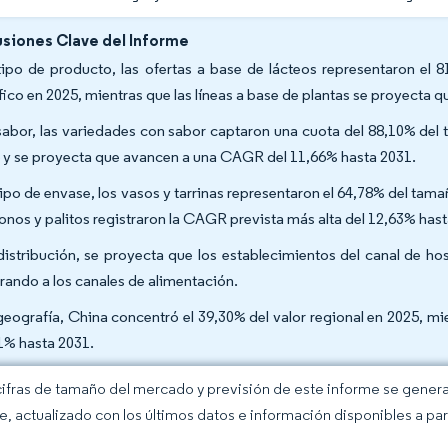
siones Clave del Informe
tipo de producto, las ofertas a base de lácteos representaron el
fico en 2025, mientras que las líneas a base de plantas se proyecta
sabor, las variedades con sabor captaron una cuota del 88,10% del
 y se proyecta que avancen a una CAGR del 11,66% hasta 2031.
tipo de envase, los vasos y tarrinas representaron el 64,78% del ta
conos y palitos registraron la CAGR prevista más alta del 12,63% has
distribución, se proyecta que los establecimientos del canal de h
rando a los canales de alimentación.
geografía, China concentró el 39,30% del valor regional en 2025, m
1% hasta 2031.
cifras de tamaño del mercado y previsión de este informe se gener
ce, actualizado con los últimos datos e información disponibles a par