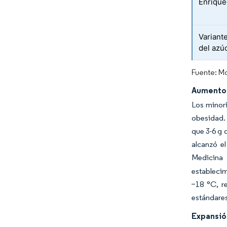
Enrique
Variant
del azú
Fuente: Mo
Aumento 
Los minor
obesidad. 
que 3-6 g 
alcanzó el
Medicina 
establecim
−18 °C, re
estándares
Expansión