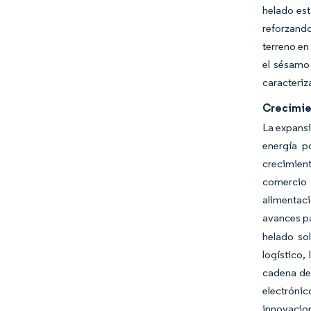
helado est
reforzand
terreno en
el sésamo
caracteriz
Crecimien
La expansi
energía p
crecimient
comercio 
alimentac
avances pa
helado sol
logístico,
cadena de 
electróni
innovacion