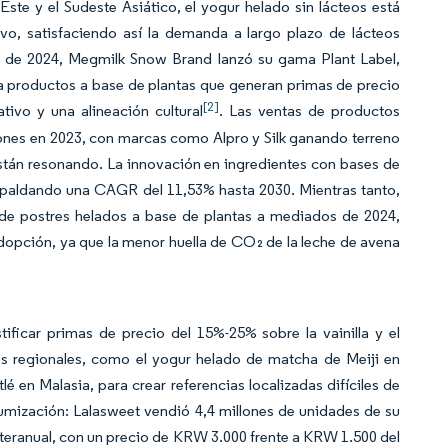
Este y el Sudeste Asiático, el yogur helado sin lácteos está
, satisfaciendo así la demanda a largo plazo de lácteos
ra de 2024, Megmilk Snow Brand lanzó su gama Plant Label,
cia productos a base de plantas que generan primas de precio
[2]
tivo y una alineación cultural
. Las ventas de productos
ones en 2023, con marcas como Alpro y Silk ganando terreno
están resonando. La innovación en ingredientes con bases de
espaldando una CAGR del 11,53% hasta 2030. Mientras tanto,
de postres helados a base de plantas a mediados de 2024,
 adopción, ya que la menor huella de CO₂ de la leche de avena
ficar primas de precio del 15%-25% sobre la vainilla y el
es regionales, como el yogur helado de matcha de Meiji en
lé en Malasia, para crear referencias localizadas difíciles de
miumización: Lalasweet vendió 4,4 millones de unidades de su
teranual, con un precio de KRW 3.000 frente a KRW 1.500 del