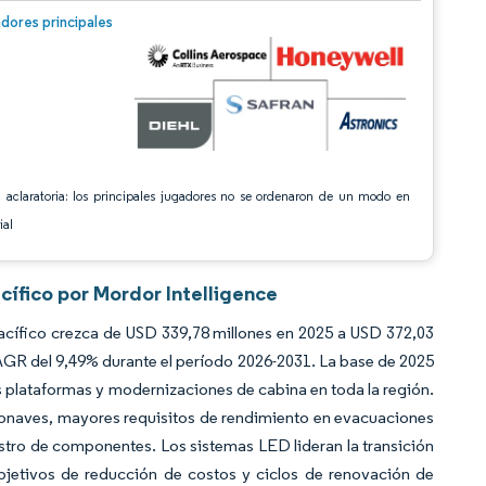
n © Mordor Intelligence. El uso requiere atribución según CC BY 4.0.
dores principales
 aclaratoria: los principales jugadores no se ordenaron de un modo en
ial
cífico por Mordor Intelligence
acífico crezca de USD 339,78 millones en 2025 a USD 372,03
AGR del 9,49% durante el período 2026-2031. La base de 2025
as plataformas y modernizaciones de cabina en toda la región.
aeronaves, mayores requisitos de rendimiento en evacuaciones
tro de componentes. Los sistemas LED lideran la transición
objetivos de reducción de costos y ciclos de renovación de