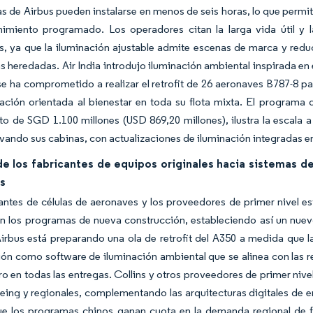
s de Airbus pueden instalarse en menos de seis horas, lo que permite
imiento programado. Los operadores citan la larga vida útil y 
es, ya que la iluminación ajustable admite escenas de marca y re
s heredadas. Air India introdujo iluminación ambiental inspirada en 
se ha comprometido a realizar el retrofit de 26 aeronaves B787-8 
ación orientada al bienestar en toda su flota mixta. El programa d
o de SGD 1.100 millones (USD 869,20 millones), ilustra la escala a
vando sus cabinas, con actualizaciones de iluminación integradas e
de los fabricantes de equipos originales hacia sistemas d
es
antes de células de aeronaves y los proveedores de primer nivel e
en los programas de nueva construcción, estableciendo así un nuevo
Airbus está preparando una ola de retrofit del A350 a medida que 
ión como software de iluminación ambiental que se alinea con las r
ro en todas las entregas. Collins y otros proveedores de primer nive
eing y regionales, complementando las arquitecturas digitales de e
e los programas chinos ganan cuota en la demanda regional de fus