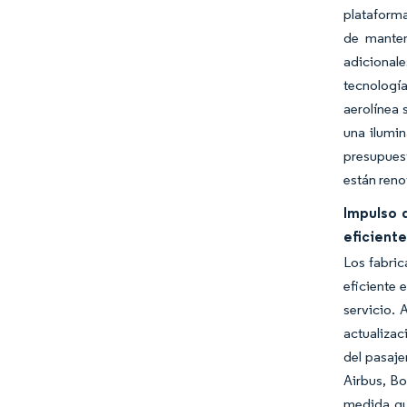
plataforma
de manten
adicional
tecnología
aerolínea 
una ilumin
presupuest
están reno
Impulso 
eficient
Los fabric
eficiente 
servicio. 
actualizac
del pasaje
Airbus, Bo
medida qu