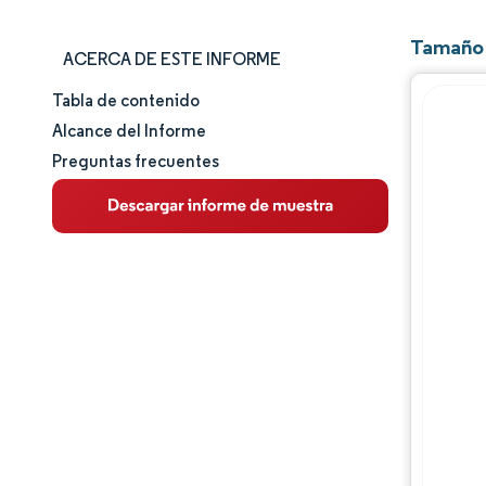
Tamaño 
ACERCA DE ESTE INFORME
Tabla de contenido
Tamaño y cuota de mercado
Alcance del Informe
Preguntas frecuentes
Análisis de mercado
Tendencias e ideas
Análisis de segmentos
Análisis geográfico
Panorama competitivo
Jugadores principales
Desarrollos de la industria