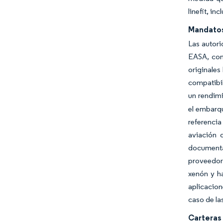
linefit, i
Mandatos 
Las autori
EASA, con 
originales
compatibil
un rendimi
el embarqu
referencia
aviación 
documenta
proveedor
xenón y h
aplicacion
caso de la
Carteras