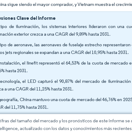
ina sigue siendo el mayor comprador, y Vietnam muestra el crecimi
siones Clave del Informe
tipo de iluminación, los sistemas interiores lideraron con una c
inación exterior crezca a una CAGR del 9,89% hasta 2031.
tipo de aeronave, las aeronaves de fuselaje estrecho representaron
los jets regionales se expandan a una CAGR del 10,95% hasta 2031.
instalación, el linefit representó el 64,53% de la cuota de mercado
6% hasta 2031.
tecnología, el LED capturó el 90,87% del mercado de iluminación
ca a una CAGR del 11,25% hasta 2031.
geografía, China mantuvo una cuota de mercado del 46,76% en 2025,
 del 11,75% hasta 2031.
cifras del tamaño del mercado y los pronósticos de este informe se
elligence, actualizado con los datos y conocimientos más recientes 