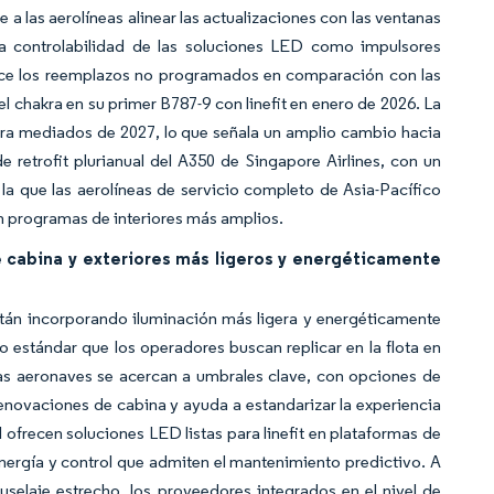
 a las aerolíneas alinear las actualizaciones con las ventanas
la controlabilidad de las soluciones LED como impulsores
duce los reemplazos no programados en comparación con las
el chakra en su primer B787-9 con linefit en enero de 2026. La
para mediados de 2027, lo que señala un amplio cambio hacia
e retrofit plurianual del A350 de Singapore Airlines, con un
 la que las aerolíneas de servicio completo de Asia-Pacífico
n programas de interiores más amplios.
e cabina y exteriores más ligeros y energéticamente
stán incorporando iluminación más ligera y energéticamente
 estándar que los operadores buscan replicar en la flota en
las aeronaves se acercan a umbrales clave, con opciones de
enovaciones de cabina y ayuda a estandarizar la experiencia
l ofrecen soluciones LED listas para linefit en plataformas de
nergía y control que admiten el mantenimiento predictivo. A
elaje estrecho, los proveedores integrados en el nivel de