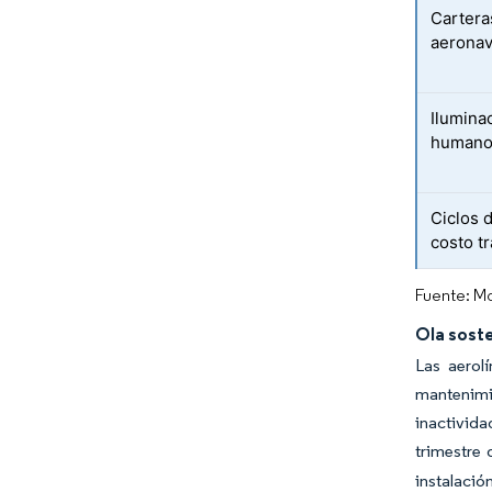
Cartera
aerona
Ilumina
humano 
Ciclos 
costo t
Fuente: Mo
Ola soste
Las aerol
mantenimie
inactivid
trimestre 
instalació