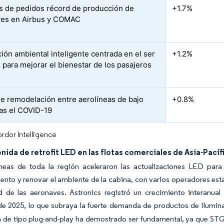
s de pedidos récord de producción de
+1.7%
ves en Airbus y COMAC
ción ambiental inteligente centrada en el ser
+1.2%
para mejorar el bienestar de los pasajeros
de remodelación entre aerolíneas de bajo
+0.8%
ras el COVID-19
rdor Intelligence
nida de retrofit LED en las flotas comerciales de Asia-Pacíf
íneas de toda la región aceleraron las actualizaciones LED para
nto y renovar el ambiente de la cabina, con varios operadores esta
ad de las aeronaves. Astronics registró un crecimiento interanua
de 2025, lo que subraya la fuerte demanda de productos de ilumina
n de tipo plug-and-play ha demostrado ser fundamental, ya que STG 