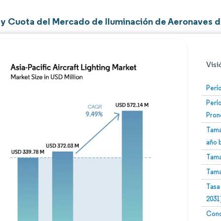
y Cuota del Mercado de Iluminación de Aeronaves de
Visi
Perí
Perí
Pron
Tama
año 
Tama
Imagen © Mordor Intelligence. El uso requiere atribució
Tama
Tasa
2031
Conc