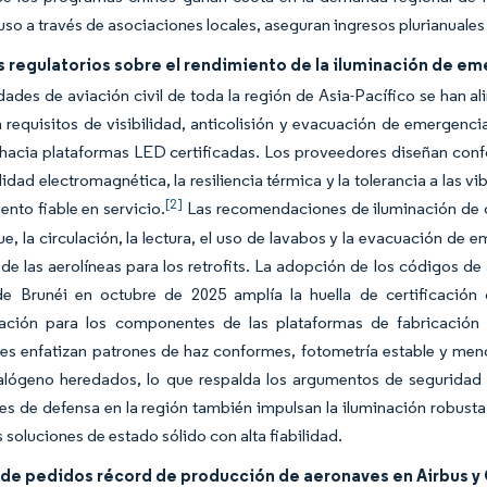
ncluso a través de asociaciones locales, aseguran ingresos plurianua
regulatorios sobre el rendimiento de la iluminación de eme
dades de aviación civil de toda la región de Asia-Pacífico se han 
requisitos de visibilidad, anticolisión y evacuación de emergencia
 hacia plataformas LED certificadas. Los proveedores diseñan con
idad electromagnética, la resiliencia térmica y la tolerancia a las vi
[2]
ento fiable en servicio.
Las recomendaciones de iluminación de c
e, la circulación, la lectura, el uso de lavabos y la evacuación de 
 de las aerolíneas para los retrofits. La adopción de los códigos 
de Brunéi en octubre de 2025 amplía la huella de certificación 
ción para los componentes de las plataformas de fabricación 
es enfatizan patrones de haz conformes, fotometría estable y m
alógeno heredados, lo que respalda los argumentos de seguridad d
es de defensa en la región también impulsan la iluminación robusta
s soluciones de estado sólido con alta fiabilidad.
 de pedidos récord de producción de aeronaves en Airbus