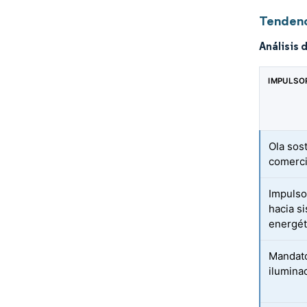
Tendenc
Análisis 
IMPULSO
Ola sost
comerci
Impulso
hacia s
energét
Mandato
ilumina