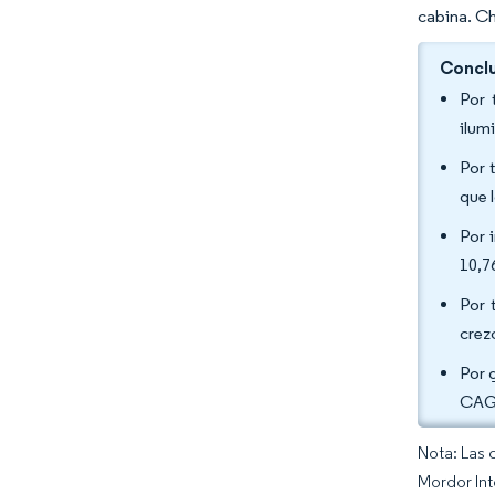
cabina. Ch
Conclu
Por 
ilum
Por 
que 
Por 
10,7
Por 
crez
Por 
CAGR
Nota: Las 
Mordor Int