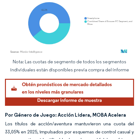
Nota: Las cuotas de segmento de todos los segmentos
Imagen © Mordor Intelligence. El uso requiere atribución según CC BY 4.0.
individuales están disponibles previa compra del informe
Por Género de Juego: Acción Lidera, MOBA Acelera
Los títulos de acción/aventura mantuvieron una cuota del
33,05% en 2025, impulsados por esquemas de control casual y