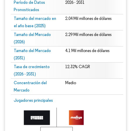
Período de Datos
2026 - 2031
Pronosticados
Tamaño del mercado en
2.04 Mil millones de dólares
el año base (2025)
Tamaño del Mercado
2.29 Mil millones de dólares
(2026)
Tamaño del Mercado
4.1 Mil millones de dólares
(2031)
Tasa de crecimiento
12.32% CAGR
(2026 - 2031)
Concentración del
Medio
Mercado
Imagen © Mordor Intelligence. El uso requiere atribución según CC BY 4.0.
Jugadores principales