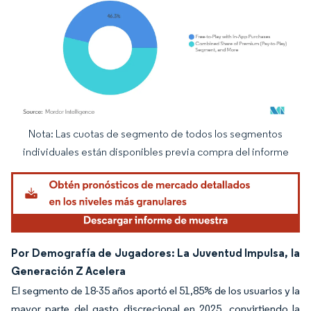
Nota: Las cuotas de segmento de todos los segmentos
Imagen © Mordor Intelligence. El uso requiere atribución según CC BY 4.0.
individuales están disponibles previa compra del informe
Por Demografía de Jugadores: La Juventud Impulsa, la
Generación Z Acelera
El segmento de 18-35 años aportó el 51,85% de los usuarios y la
mayor parte del gasto discrecional en 2025, convirtiendo la