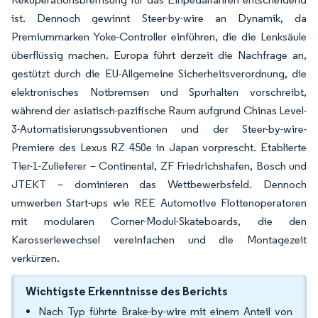
ist. Dennoch gewinnt Steer-by-wire an Dynamik, da
Premiummarken Yoke-Controller einführen, die die Lenksäule
überflüssig machen. Europa führt derzeit die Nachfrage an,
gestützt durch die EU-Allgemeine Sicherheitsverordnung, die
elektronisches Notbremsen und Spurhalten vorschreibt,
während der asiatisch-pazifische Raum aufgrund Chinas Level-
3-Automatisierungssubventionen und der Steer-by-wire-
Premiere des Lexus RZ 450e in Japan vorprescht. Etablierte
Tier-1-Zulieferer – Continental, ZF Friedrichshafen, Bosch und
JTEKT – dominieren das Wettbewerbsfeld. Dennoch
umwerben Start-ups wie REE Automotive Flottenoperatoren
mit modularen Corner-Modul-Skateboards, die den
Karosseriewechsel vereinfachen und die Montagezeit
verkürzen.
Wichtigste Erkenntnisse des Berichts
Nach Typ führte Brake-by-wire mit einem Anteil von