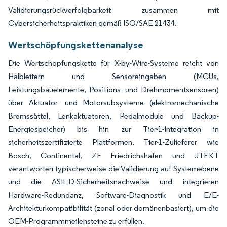
Validierungsrückverfolgbarkeit zusammen mit
Cybersicherheitspraktiken gemäß ISO/SAE 21434.
Wertschöpfungskettenanalyse
Die Wertschöpfungskette für X-by-Wire-Systeme reicht von
Halbleitern und Sensoreingaben (MCUs,
Leistungsbauelemente, Positions- und Drehmomentsensoren)
über Aktuator- und Motorsubsysteme (elektromechanische
Bremssättel, Lenkaktuatoren, Pedalmodule und Backup-
Energiespeicher) bis hin zur Tier-1-Integration in
sicherheitszertifizierte Plattformen. Tier-1-Zulieferer wie
Bosch, Continental, ZF Friedrichshafen und JTEKT
verantworten typischerweise die Validierung auf Systemebene
und die ASIL-D-Sicherheitsnachweise und integrieren
Hardware-Redundanz, Software-Diagnostik und E/E-
Architekturkompatibilität (zonal oder domänenbasiert), um die
OEM-Programmmeilensteine zu erfüllen.