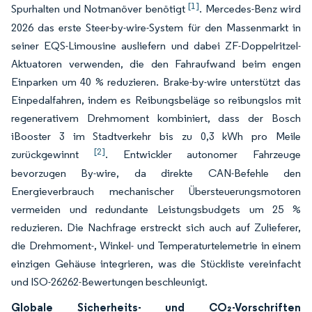
[1]
Spurhalten und Notmanöver benötigt
. Mercedes-Benz wird
2026 das erste Steer-by-wire-System für den Massenmarkt in
seiner EQS-Limousine ausliefern und dabei ZF-Doppelritzel-
Aktuatoren verwenden, die den Fahraufwand beim engen
Einparken um 40 % reduzieren. Brake-by-wire unterstützt das
Einpedalfahren, indem es Reibungsbeläge so reibungslos mit
regenerativem Drehmoment kombiniert, dass der Bosch
iBooster 3 im Stadtverkehr bis zu 0,3 kWh pro Meile
[2]
zurückgewinnt
. Entwickler autonomer Fahrzeuge
bevorzugen By-wire, da direkte CAN-Befehle den
Energieverbrauch mechanischer Übersteuerungsmotoren
vermeiden und redundante Leistungsbudgets um 25 %
reduzieren. Die Nachfrage erstreckt sich auch auf Zulieferer,
die Drehmoment-, Winkel- und Temperaturtelemetrie in einem
einzigen Gehäuse integrieren, was die Stückliste vereinfacht
und ISO-26262-Bewertungen beschleunigt.
Globale Sicherheits- und CO₂-Vorschriften