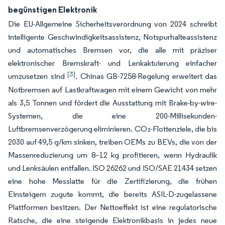
begünstigen Elektronik
Die EU-Allgemeine Sicherheitsverordnung von 2024 schreibt
intelligente Geschwindigkeitsassistenz, Notspurhalteassistenz
und automatisches Bremsen vor, die alle mit präziser
elektronischer Bremskraft- und Lenkaktuierung einfacher
[3]
umzusetzen sind
. Chinas GB-7258-Regelung erweitert das
Notbremsen auf Lastkraftwagen mit einem Gewicht von mehr
als 3,5 Tonnen und fördert die Ausstattung mit Brake-by-wire-
Systemen, die eine 200-Millisekunden-
Luftbremsenverzögerung eliminieren. CO₂-Flottenziele, die bis
2030 auf 49,5 g/km sinken, treiben OEMs zu BEVs, die von der
Massenreduzierung um 8–12 kg profitieren, wenn Hydraulik
und Lenksäulen entfallen. ISO 26262 und ISO/SAE 21434 setzen
eine hohe Messlatte für die Zertifizierung, die frühen
Einsteigern zugute kommt, die bereits ASIL-D-zugelassene
Plattformen besitzen. Der Nettoeffekt ist eine regulatorische
Ratsche, die eine steigende Elektronikbasis in jedes neue