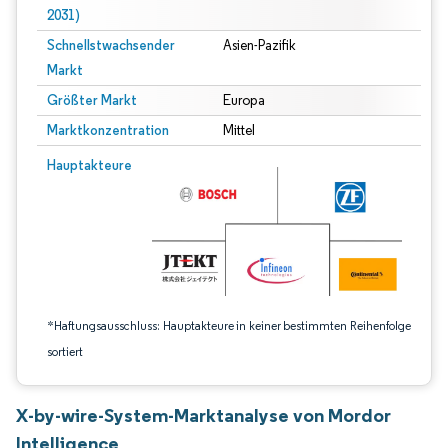
2031)
Schnellstwachsender
Asien-Pazifik
Markt
Größter Markt
Europa
Marktkonzentration
Mittel
Bild © Mordor Intelligence. Wiederverwendung erfordert Namensnennung gem
Hauptakteure
*Haftungsausschluss: Hauptakteure in keiner bestimmten Reihenfolge
sortiert
X-by-wire-System-Marktanalyse von Mordor
Intelligence