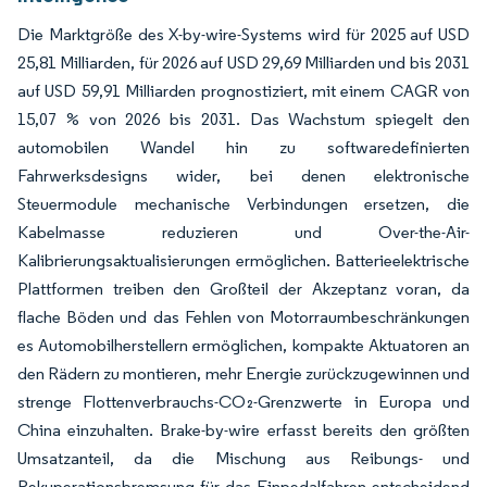
Die Marktgröße des X-by-wire-Systems wird für 2025 auf USD
25,81 Milliarden, für 2026 auf USD 29,69 Milliarden und bis 2031
auf USD 59,91 Milliarden prognostiziert, mit einem CAGR von
15,07 % von 2026 bis 2031. Das Wachstum spiegelt den
automobilen Wandel hin zu softwaredefinierten
Fahrwerksdesigns wider, bei denen elektronische
Steuermodule mechanische Verbindungen ersetzen, die
Kabelmasse reduzieren und Over-the-Air-
Kalibrierungsaktualisierungen ermöglichen. Batterieelektrische
Plattformen treiben den Großteil der Akzeptanz voran, da
flache Böden und das Fehlen von Motorraumbeschränkungen
es Automobilherstellern ermöglichen, kompakte Aktuatoren an
den Rädern zu montieren, mehr Energie zurückzugewinnen und
strenge Flottenverbrauchs-CO₂-Grenzwerte in Europa und
China einzuhalten. Brake-by-wire erfasst bereits den größten
Umsatzanteil, da die Mischung aus Reibungs- und
Rekuperationsbremsung für das Einpedalfahren entscheidend