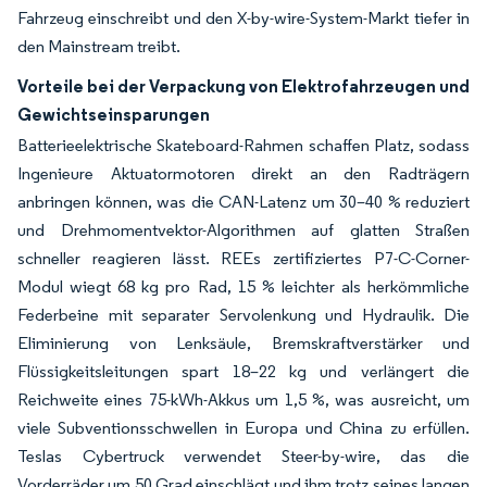
Fahrzeug einschreibt und den X-by-wire-System-Markt tiefer in
den Mainstream treibt.
Vorteile bei der Verpackung von Elektrofahrzeugen und
Gewichtseinsparungen
Batterieelektrische Skateboard-Rahmen schaffen Platz, sodass
Ingenieure Aktuatormotoren direkt an den Radträgern
anbringen können, was die CAN-Latenz um 30–40 % reduziert
und Drehmomentvektor-Algorithmen auf glatten Straßen
schneller reagieren lässt. REEs zertifiziertes P7-C-Corner-
Modul wiegt 68 kg pro Rad, 15 % leichter als herkömmliche
Federbeine mit separater Servolenkung und Hydraulik. Die
Eliminierung von Lenksäule, Bremskraftverstärker und
Flüssigkeitsleitungen spart 18–22 kg und verlängert die
Reichweite eines 75-kWh-Akkus um 1,5 %, was ausreicht, um
viele Subventionsschwellen in Europa und China zu erfüllen.
Teslas Cybertruck verwendet Steer-by-wire, das die
Vorderräder um 50 Grad einschlägt und ihm trotz seines langen