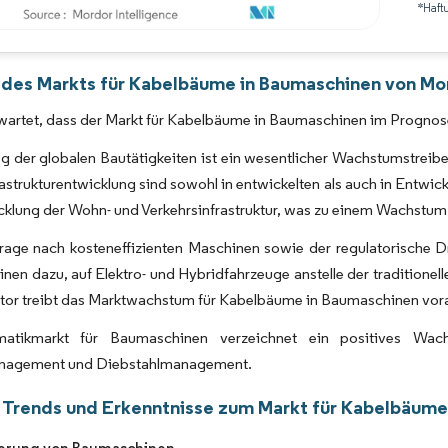
*Haft
Bild © Mordor Intelligence. Wiederverwendung erfordert Namensnennung gemäß 
 des Markts für Kabelbäume in Baumaschinen von Mor
wartet, dass der Markt für Kabelbäume in Baumaschinen im Prognos
g der globalen Bautätigkeiten ist ein wesentlicher Wachstumstrei
frastrukturentwicklung sind sowohl in entwickelten als auch in Entw
cklung der Wohn- und Verkehrsinfrastruktur, was zu einem Wachstum
rage nach kosteneffizienten Maschinen sowie der regulatorische D
en dazu, auf Elektro- und Hybridfahrzeuge anstelle der traditione
ktor treibt das Marktwachstum für Kabelbäume in Baumaschinen vor
matikmarkt für Baumaschinen verzeichnet ein positives Wach
nagement und Diebstahlmanagement.
 Trends und Erkenntnisse zum Markt für Kabelbäume