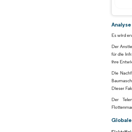
Analyse
Es wird er
Der Anstie
für die In
ihre Entwi
Die Nachf
Baumaschin
Dieser Fa
Der Tele
Flottenma
Globale