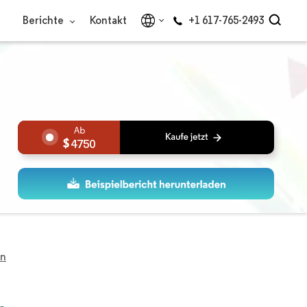
Berichte
Kontakt
+1 617-765-2493
4750
en