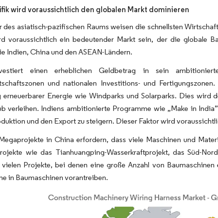
ifik wird voraussichtlich den globalen Markt dominieren
 des asiatisch-pazifischen Raums weisen die schnellsten Wirtscha
rd voraussichtlich ein bedeutender Markt sein, der die globale B
ie Indien, China und den ASEAN-Ländern.
nvestiert einen erheblichen Geldbetrag in sein ambitionier
tschaftszonen und nationalen Investitions- und Fertigungszonen. 
 erneuerbarer Energie wie Windparks und Solarparks. Dies wird d
b verleihen. Indiens ambitionierte Programme wie „Make in India” 
duktion und den Export zu steigern. Dieser Faktor wird voraussicht
Megaprojekte in China erfordern, dass viele Maschinen und Materi
rojekte wie das Tianhuangping-Wasserkraftprojekt, das Süd-Nord
r vielen Projekte, bei denen eine große Anzahl von Baumaschinen
e in Baumaschinen vorantreiben.