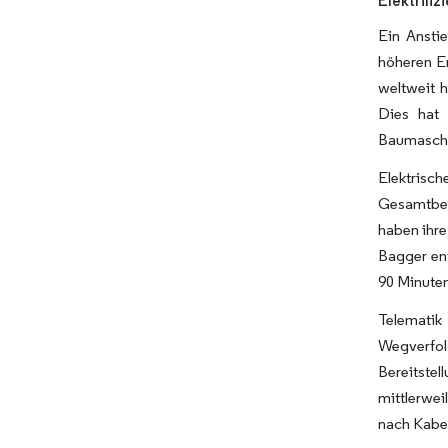
Elektrifi
Ein Ansti
höheren E
weltweit 
Dies hat 
Baumaschin
Elektrisc
Gesamtbet
haben ihre
Bagger ent
90 Minuten
Telematik
Wegverfol
Bereitstel
mittlerwe
nach Kabe