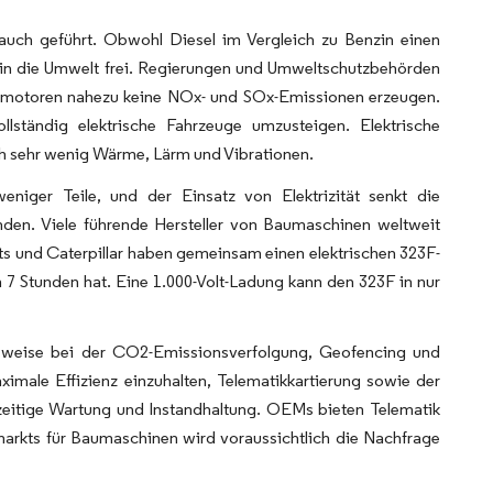
rauch geführt. Obwohl Diesel im Vergleich zu Benzin einen
e in die Umwelt frei. Regierungen und Umweltschutzbehörden
selmotoren nahezu keine NOx- und SOx-Emissionen erzeugen.
lständig elektrische Fahrzeuge umzusteigen. Elektrische
h sehr wenig Wärme, Lärm und Vibrationen.
niger Teile, und der Einsatz von Elektrizität senkt die
den. Viele führende Hersteller von Baumaschinen weltweit
s und Caterpillar haben gemeinsam einen elektrischen 323F-
n 7 Stunden hat. Eine 1.000-Volt-Ladung kann den 323F in nur
elsweise bei der CO2-Emissionsverfolgung, Geofencing und
male Effizienz einzuhalten, Telematikkartierung sowie der
tzeitige Wartung und Instandhaltung. OEMs bieten Telematik
arkts für Baumaschinen wird voraussichtlich die Nachfrage