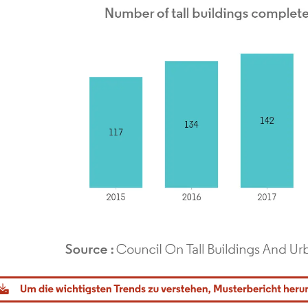
dor Intelligence. Wiederverwendung erfordert Namensnennung gemäß CC BY 4.0.