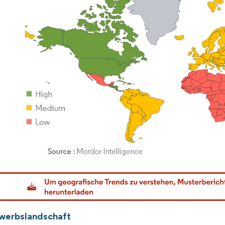
dor Intelligence. Wiederverwendung erfordert Namensnennung gemäß CC BY 4.0.
werbslandschaft