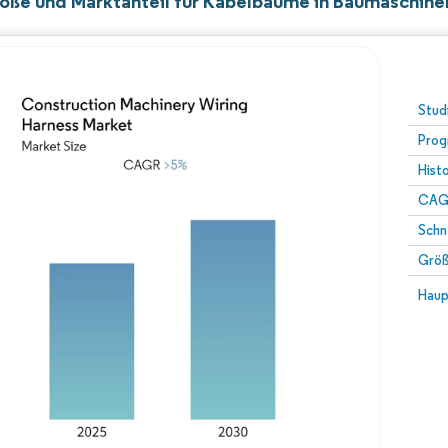
öße und Marktanteil für Kabelbäume in Baumaschine
Stud
Prog
Hist
CAG
Schn
Größ
Haup