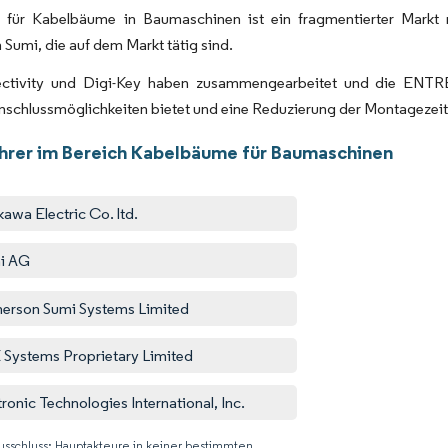
 für Kabelbäume in Baumaschinen ist ein fragmentierter Markt 
Sumi, die auf dem Markt tätig sind.
ctivity und Digi-Key haben zusammengearbeitet und die ENTR
schlussmöglichkeiten bietet und eine Reduzierung der Montagezeit
hrer im Bereich Kabelbäume für Baumaschinen
kawa Electric Co. ltd.
i AG
erson Sumi Systems Limited
Systems Proprietary Limited
tronic Technologies International, Inc.
usschluss: Hauptakteure in keiner bestimmten