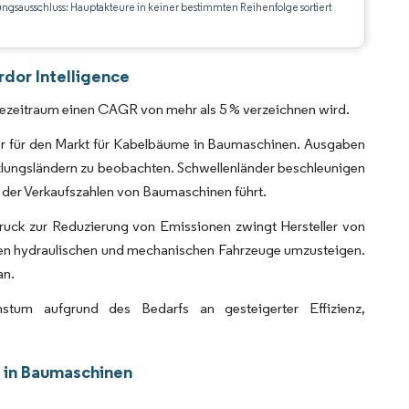
ungsausschluss: Hauptakteure in keiner bestimmten Reihenfolge sortiert
CC BY 4.0.
dor Intelligence
ezeitraum einen CAGR von mehr als 5 % verzeichnen wird.
ber für den Markt für Kabelbäume in Baumaschinen. Ausgaben
icklungsländern zu beobachten. Schwellenländer beschleunigen
 der Verkaufszahlen von Baumaschinen führt.
ruck zur Reduzierung von Emissionen zwingt Hersteller von
llen hydraulischen und mechanischen Fahrzeuge umzusteigen.
an.
stum aufgrund des Bedarfs an gesteigerter Effizienz,
 in Baumaschinen