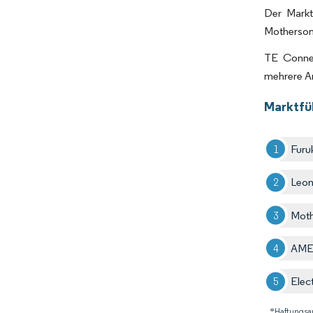
Der Markt
Motherson 
TE Conne
mehrere An
Marktfü
Furu
Leon
Moth
AME 
Elec
*Haftungsa