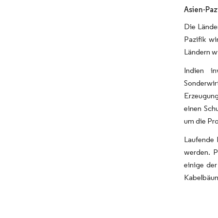
Asien-Paz
Die Länder
Pazifik wi
Ländern w
Indien i
Sonderwir
Erzeugung
einen Schu
um die Pro
Laufende 
werden. P
einige de
Kabelbäum