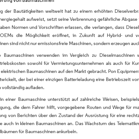
zierung von Baumaschinen
eg der Bautätigkeiten weltweit hat zu einem erhöhten Dieselverb
nergiegehalt aufweist, setzt seine Verbrennung gefährliche Abgas
haben Normen und Vorschriften erlassen, die verlangen, dass Die
OEMs die Möglichkeit eröffnet, in Zukunft auf Hybrid- und vol
en sind nicht nur emissionsfreie Maschinen, sondern erzeugen auc
he Baumaschinen verwenden im Vergleich zu Dieselmaschinen we
riebskosten sowohl für Vermietungsunternehmen als auch für Kun
 elektrischen Baumaschinen auf den Markt gebracht. Pon Equipment
wickelt, der bei einer einzigen Batterieladung eine Betriebszeit vo
 vollständig aufladen.
 in einer Baumaschine unterstützt auf zahlreiche Weisen, beispi
gung, die dem Fahrer hilft, vorgegebene Routen und Wege für maxi
lung von Berichten über den Zustand der Ausrüstung für eine rech
ile auch in kleinen Baumaschinen an. Das Wachstum des Telematikm
lbäumen für Baumaschinen ankurbeln.