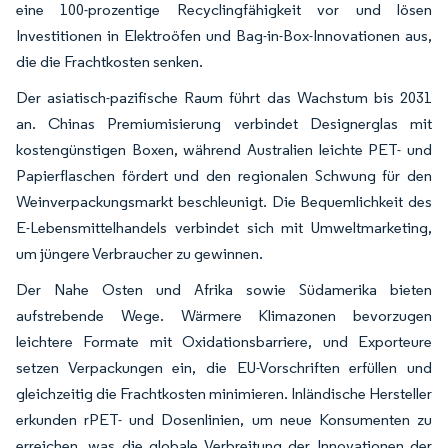
eine 100-prozentige Recyclingfähigkeit vor und lösen
Investitionen in Elektroöfen und Bag-in-Box-Innovationen aus,
die die Frachtkosten senken.
Der asiatisch-pazifische Raum führt das Wachstum bis 2031
an. Chinas Premiumisierung verbindet Designerglas mit
kostengünstigen Boxen, während Australien leichte PET- und
Papierflaschen fördert und den regionalen Schwung für den
Weinverpackungsmarkt beschleunigt. Die Bequemlichkeit des
E-Lebensmittelhandels verbindet sich mit Umweltmarketing,
um jüngere Verbraucher zu gewinnen.
Der Nahe Osten und Afrika sowie Südamerika bieten
aufstrebende Wege. Wärmere Klimazonen bevorzugen
leichtere Formate mit Oxidationsbarriere, und Exporteure
setzen Verpackungen ein, die EU-Vorschriften erfüllen und
gleichzeitig die Frachtkosten minimieren. Inländische Hersteller
erkunden rPET- und Dosenlinien, um neue Konsumenten zu
erreichen, was die globale Verbreitung der Innovationen der