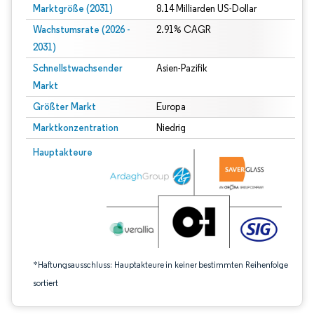
Marktgröße (2031)
8.14 Milliarden US-Dollar
Wachstumsrate (2026 -
2.91% CAGR
2031)
Schnellstwachsender
Asien-Pazifik
Markt
Größter Markt
Europa
Marktkonzentration
Niedrig
Bild © Mordor Intelligence. Wiederverwendung erfordert Namensnennung gem
Hauptakteure
*Haftungsausschluss: Hauptakteure in keiner bestimmten Reihenfolge
sortiert