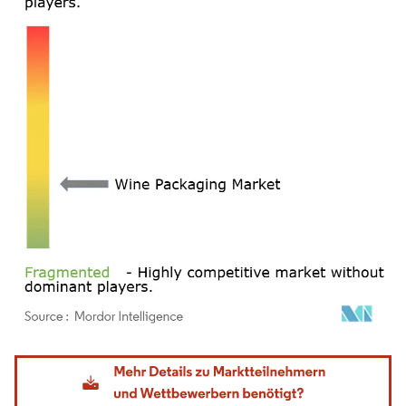
Bild © Mordor Intelligence. Wiederverwendung erfordert Namensnennung gemäß