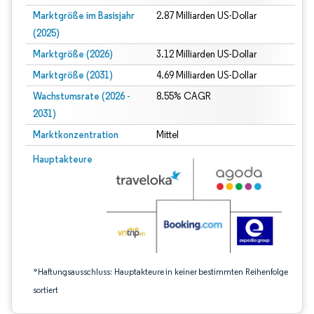
Marktgröße im Basisjahr
2.87 Milliarden US-Dollar
(2025)
Marktgröße (2026)
3.12 Milliarden US-Dollar
Marktgröße (2031)
4.69 Milliarden US-Dollar
Wachstumsrate (2026 -
8.55% CAGR
2031)
Marktkonzentration
Mittel
Bild © Mordor Intelligence. Wiederverwendung erfordert Namensnennung gem
Hauptakteure
*Haftungsausschluss: Hauptakteure in keiner bestimmten Reihenfolge
sortiert