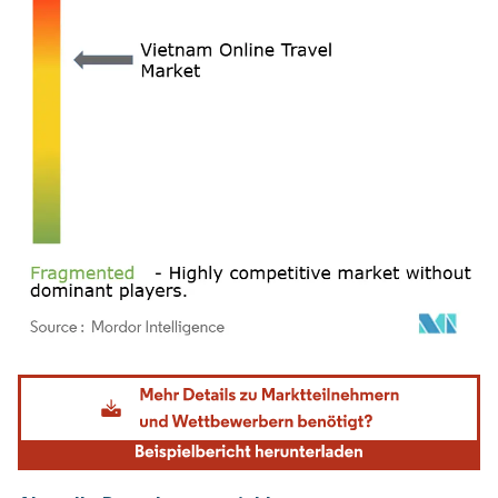
Bild © Mordor Intelligence. Wiederverwendung erfordert Namensnennung gemäß