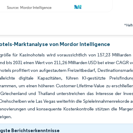
*Haft
otels-Marktanalyse von Mordor Intelligence
größe für Kasinohotels wird voraussichtlich von 157,23 Milliarde
d bis 2031 einen Wert von 211,26 Milliarden USD bei einer CAGR v
hotels profitiert von aufgestautem Freizeitbedarf, Destinationsmar
alleichte digitale Kapazitäten, führen KI-gestützte Preisfin
ammen, um einen höheren Customer-Lifetime-Value zu erschließen. 
 Griechenland und Thailand unterstreichen das Interesse der Inve
 Drehscheiben wie Las Vegas weiterhin die Spieleinnahmenrekorde au
Renovierungen und konsequente Kostenkontrolle stützen die Margen
teigen.
gste Berichtserkenntnisse