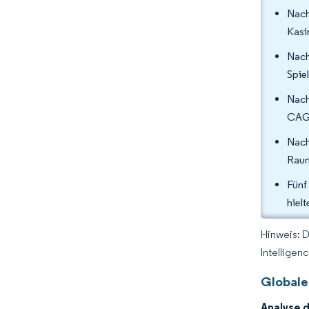
Nach
Kasi
Nach
Spie
Nach
CAG
Nach
Raum
Fünf
hiel
Hinweis: 
Intelligen
Globale
Analyse 