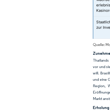
erlebni
Kasinor
Staatli
zur Inv
Quelle: Mo
Zunehmen
Thailands 
vor und si
will. Bras
und eine G
Region, W
Eröffnunge
Markt anst
Erholung