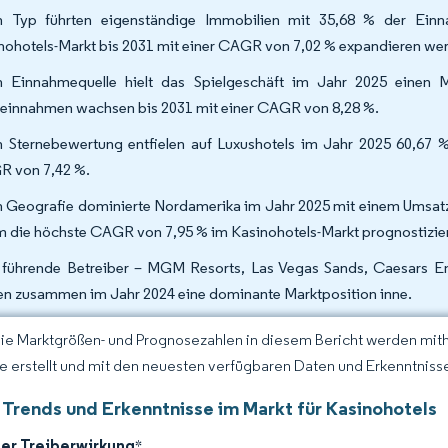
 Typ führten eigenständige Immobilien mit 35,68 % der Einn
nohotels-Markt bis 2031 mit einer CAGR von 7,02 % expandieren w
 Einnahmequelle hielt das Spielgeschäft im Jahr 2025 einen M
leinnahmen wachsen bis 2031 mit einer CAGR von 8,28 %.
 Sternebewertung entfielen auf Luxushotels im Jahr 2025 60,67 %
R von 7,42 %.
 Geografie dominierte Nordamerika im Jahr 2025 mit einem Umsatzan
 die höchste CAGR von 7,95 % im Kasinohotels-Markt prognostizie
 führende Betreiber – MGM Resorts, Las Vegas Sands, Caesars E
ten zusammen im Jahr 2024 eine dominante Marktposition inne.
Die Marktgrößen- und Prognosezahlen in diesem Bericht werden mit
ce erstellt und mit den neuesten verfügbaren Daten und Erkenntnissen
 Trends und Erkenntnisse im Markt für Kasinohotels
der Treiberwirkung
*