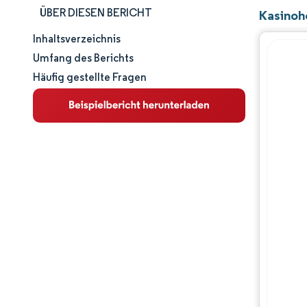
ÜBER DIESEN BERICHT
Kasinoh
Inhaltsverzeichnis
Marktgröße und -anteil
Umfang des Berichts
Häufig gestellte Fragen
Marktanalyse
Trends und Einblicke
Segmentanalyse
Geografische Analyse
Wettbewerbslandschaft
Hauptakteure
Branchenentwicklungen