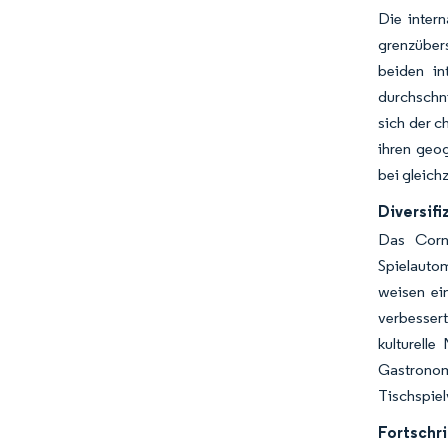
Die inter
grenzübers
beiden in
durchschni
sich der c
ihren geo
bei gleich
Diversif
Das Corne
Spielauto
weisen ein
verbessert
kulturell
Gastrono
Tischspie
Fortschr