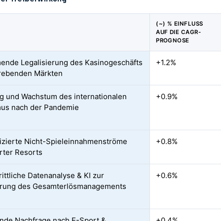
(~) % EINFLUSS
AUF DIE CAGR-
PROGNOSE
nde Legalisierung des Kasinogeschäfts
+1.2%
trebenden Märkten
g und Wachstum des internationalen
+0.9%
mus nach der Pandemie
fizierte Nicht-Spieleinnahmenströme
+0.8%
erter Resorts
rittliche Datenanalyse & KI zur
+0.6%
erung des Gesamterlösmanagements
de Nachfrage nach E-Sport &
+0.4%