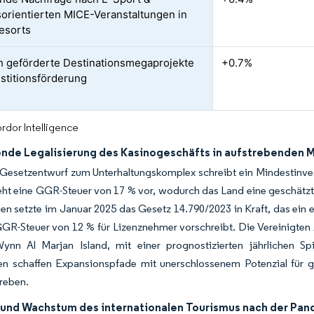
sorientierten MICE-Veranstaltungen in
esorts
ch geförderte Destinationsmegaprojekte
+0.7%
estitionsförderung
rdor Intelligence
de Legalisierung des Kasinogeschäfts in aufstrebenden 
Gesetzentwurf zum Unterhaltungskomplex schreibt ein Mindestinves
eht eine GGR-Steuer von 17 % vor, wodurch das Land eine geschätzte
ilien setzte im Januar 2025 das Gesetz 14.790/2023 in Kraft, das ein
GR-Steuer von 12 % für Lizenznehmer vorschreibt. Die Vereinigten A
ynn Al Marjan Island, mit einer prognostizierten jährlichen S
n schaffen Expansionspfade mit unerschlossenem Potenzial für glo
reben.
 und Wachstum des internationalen Tourismus nach der Pa