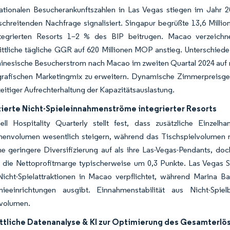
nationalen Besucherankunftszahlen in Las Vegas stiegen im Jahr 
chreitenden Nachfrage signalisiert. Singapur begrüßte 13,6 Millio
tegrierten Resorts 1–2 % des BIP beitrugen. Macao verzeichn
ttliche tägliche GGR auf 620 Millionen MOP anstieg. Unterschiede 
hinesische Besucherstrom nach Macao im zweiten Quartal 2024 auf n
grafischen Marketingmix zu erweitern. Dynamische Zimmerpreisge
zeitiger Aufrechterhaltung der Kapazitätsauslastung.
izierte Nicht-Spieleinnahmenströme integrierter Resorts
ll Hospitality Quarterly stellt fest, dass zusätzliche Einzelh
menvolumen wesentlich steigern, während das Tischspielvolumen 
e geringere Diversifizierung auf als ihre Las-Vegas-Pendants, doc
 die Nettoprofitmarge typischerweise um 0,3 Punkte. Las Vegas San
e Nicht-Spielattraktionen in Macao verpflichtet, während Marina 
mieeinrichtungen ausgibt. Einnahmenstabilität aus Nicht-Sp
lvolumen.
ittliche Datenanalyse & KI zur Optimierung des Gesamter