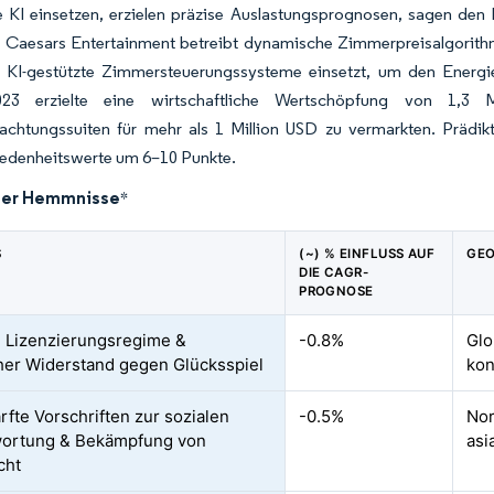
e KI einsetzen, erzielen präzise Auslastungsprognosen, sagen den
 Caesars Entertainment betreibt dynamische Zimmerpreisalgorithm
 KI-gestützte Zimmersteuerungssysteme einsetzt, um den Energie
23 erzielte eine wirtschaftliche Wertschöpfung von 1,3 M
chtungssuiten für mehr als 1 Million USD zu vermarkten. Prädikt
iedenheitswerte um 6–10 Punkte.
der Hemmnisse
*
S
(~) % EINFLUSS AUF
GEO
DIE CAGR-
PROGNOSE
 Lizenzierungsregime &
-0.8%
Glo
cher Widerstand gegen Glücksspiel
kon
rfte Vorschriften zur sozialen
-0.5%
Nor
wortung & Bekämpfung von
asi
cht