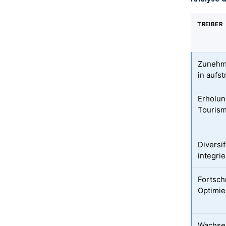
TREIBER
Zunehme
in aufs
Erholun
Touris
Diversi
integri
Fortsch
Optimi
Wachsen