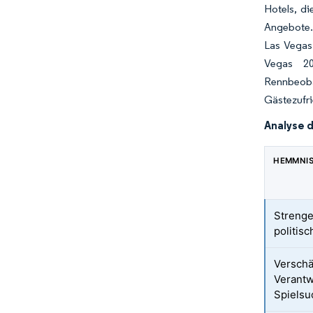
Hotels, di
Angebote.
Las Vegas
Vegas 20
Rennbeoba
Gästezufr
Analyse 
HEMMNI
Strenge
politis
Verschä
Verant
Spielsu