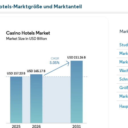
otels-Marktgröße und Marktanteil
Mark
Stud
Mark
Mark
Wach
Schn
Größ
Bild © Mordor Intelligence. Wiederverwendung erfor
Mark
Bild 
Haup