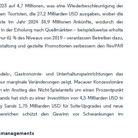
2023 auf 4,7 Millionen, was eine Wiederbeschleunigung der
nen Touristen, die 27,2 Milliarden USD ausgaben, wobei die
ete im Jahr 2024 34,9 Millionen Ankünfte, wodurch der
in der Erholung nach Quellmärkten – beispielsweise erholte
ur 61 % des Niveaus von 2019 – veranlassen Betreiber dazu,
staltung und gezielte Promotionen verbessern den RevPAR
andels-, Gastronomie- und Unterhaltungseinrichtungen das
nur marginale Veränderungen zeigt. Macauer Konzessionäre
h ein Anstieg des Nicht-Spielanteils um einen Prozentpunkt
ds hat sich zu einer Investition von 4,5 Milliarden USD in
Bay Sands 1,75 Milliarden USD für Suite-Upgrades und neue
ielbereichen schützt den Gewinn vor Schwankungen im
lösmanagements