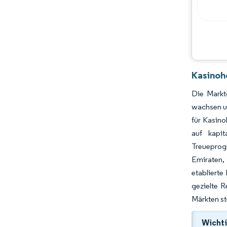
Kasinoh
Die Markt
wachsen un
für Kasino
auf kapit
Treueprogr
Emiraten,
etablierte
gezielte 
Märkten s
Wichti