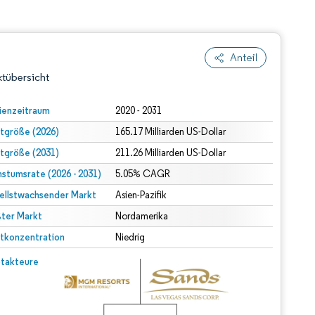
Anteil
tübersicht
ienzeitraum
2020 - 2031
tgröße (2026)
165.17 Milliarden US-Dollar
tgröße (2031)
211.26 Milliarden US-Dollar
stumsrate (2026 - 2031)
5.05% CAGR
ellstwachsender Markt
Asien-Pazifik
ter Markt
dert Namensnennung gemäß CC BY 4.0.
Nordamerika
tkonzentration
Niedrig
© Mordor Intelligence. Wiederverwendung erfordert Namensnennung gemäß CC BY 4.0.
takteure