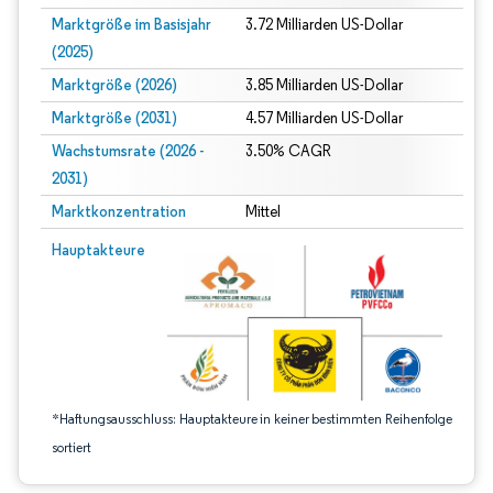
Marktgröße im Basisjahr
3.72 Milliarden US-Dollar
(2025)
Marktgröße (2026)
3.85 Milliarden US-Dollar
Marktgröße (2031)
4.57 Milliarden US-Dollar
Wachstumsrate (2026 -
3.50% CAGR
2031)
Marktkonzentration
Mittel
Bild © Mordor Intelligence. Wiederverwendung erfordert Namensnennung gem
Hauptakteure
*Haftungsausschluss: Hauptakteure in keiner bestimmten Reihenfolge
sortiert