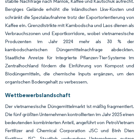
stabile Nachfrage nach Maniok, Kaffee und Kautschuk aufrecht.
Bergiges Gelände erhöht die inländischen Lkw-Kosten und
schränkt die Spezialaufnahme trotz der Exportorientierung von
Kaffee ein. Grenzdistrikte mit Kambodscha und Laos dienen als
Verbrauchszonen und Exportkorridore, wobei vietnamesische
Produzenten im Jahr 2024 mehr als 30 % der
kambodschanischen Düngemittelnachfrage abdeckten.
Staatliche Anreize für integrierte Pflanzen-Tier-Systeme im
Zentralhochland fördern die Einführung von Kompost und
Biodüngemitteln, die chemische Inputs ergänzen, um den
organischen Bodengehalt zu verbessern.
Wettbewerbslandschaft
Der vietnamesische Düngemittelmarkt ist mäßig fragmentiert.
Die fünf größten Unternehmen kontrollierten im Jahr 2025 einen
bedeutenden kombinierten Anteil, angeführt von PetroVietnam
Fertilizer and Chemical Corporation JSC und Binh Dien
Fertilizer JSC. Staatlich verbundene Unternehmen nutzen