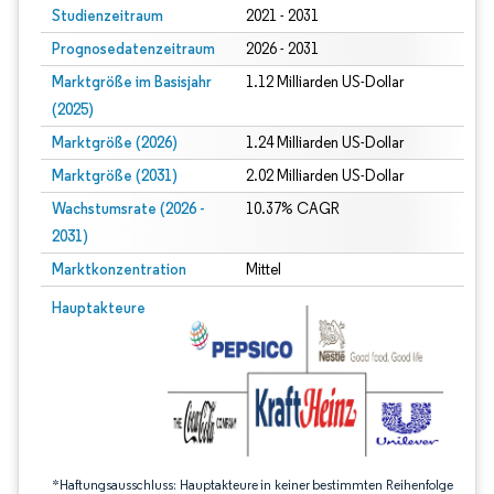
Studienzeitraum
2021 - 2031
Prognosedatenzeitraum
2026 - 2031
Marktgröße im Basisjahr
1.12 Milliarden US-Dollar
(2025)
Marktgröße (2026)
1.24 Milliarden US-Dollar
Marktgröße (2031)
2.02 Milliarden US-Dollar
Wachstumsrate (2026 -
10.37% CAGR
2031)
Marktkonzentration
Mittel
Bild © Mordor Intelligence. Wiederverwendung erfordert Namensnennung gem
Hauptakteure
*Haftungsausschluss: Hauptakteure in keiner bestimmten Reihenfolge