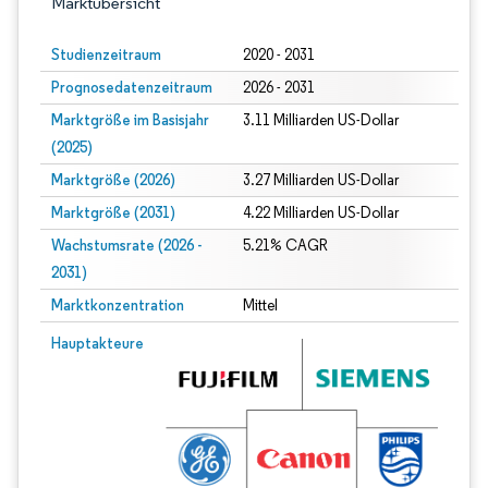
Marktübersicht
Studienzeitraum
2020 - 2031
Prognosedatenzeitraum
2026 - 2031
Marktgröße im Basisjahr
3.11 Milliarden US-Dollar
(2025)
Marktgröße (2026)
3.27 Milliarden US-Dollar
Marktgröße (2031)
4.22 Milliarden US-Dollar
Wachstumsrate (2026 -
5.21% CAGR
2031)
Marktkonzentration
Mittel
Bild © Mordor Intelligence. Wiederverwendung erfordert Namensnennung gem
Hauptakteure