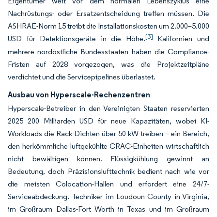
Eigentümer weit vor dem normalen Lebenszyklus eine
Nachrüstungs- oder Ersatzentscheidung treffen müssen. Die
ASHRAE-Norm 15 treibt die Installationskosten um 2.000–5.000
[3]
USD für Detektionsgeräte in die Höhe.
Kalifornien und
mehrere nordöstliche Bundesstaaten haben die Compliance-
Fristen auf 2028 vorgezogen, was die Projektzeitpläne
verdichtet und die Servicepipelines überlastet.
Ausbau von Hyperscale-Rechenzentren
Hyperscale-Betreiber in den Vereinigten Staaten reservierten
2025 200 Milliarden USD für neue Kapazitäten, wobei KI-
Workloads die Rack-Dichten über 50 kW treiben – ein Bereich,
den herkömmliche luftgekühlte CRAC-Einheiten wirtschaftlich
nicht bewältigen können. Flüssigkühlung gewinnt an
Bedeutung, doch Präzisionslufttechnik bedient nach wie vor
die meisten Colocation-Hallen und erfordert eine 24/7-
Serviceabdeckung. Techniker im Loudoun County in Virginia,
im Großraum Dallas-Fort Worth in Texas und im Großraum