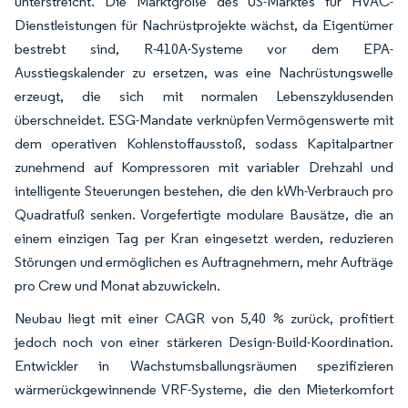
unterstreicht. Die Marktgröße des US-Marktes für HVAC-
Dienstleistungen für Nachrüstprojekte wächst, da Eigentümer
bestrebt sind, R-410A-Systeme vor dem EPA-
Ausstiegskalender zu ersetzen, was eine Nachrüstungswelle
erzeugt, die sich mit normalen Lebenszyklusenden
überschneidet. ESG-Mandate verknüpfen Vermögenswerte mit
dem operativen Kohlenstoffausstoß, sodass Kapitalpartner
zunehmend auf Kompressoren mit variabler Drehzahl und
intelligente Steuerungen bestehen, die den kWh-Verbrauch pro
Quadratfuß senken. Vorgefertigte modulare Bausätze, die an
einem einzigen Tag per Kran eingesetzt werden, reduzieren
Störungen und ermöglichen es Auftragnehmern, mehr Aufträge
pro Crew und Monat abzuwickeln.
Neubau liegt mit einer CAGR von 5,40 % zurück, profitiert
jedoch noch von einer stärkeren Design-Build-Koordination.
Entwickler in Wachstumsballungsräumen spezifizieren
wärmerückgewinnende VRF-Systeme, die den Mieterkomfort