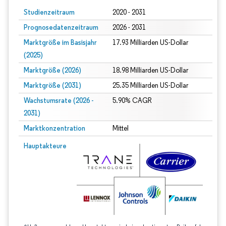
Studienzeitraum
2020 - 2031
Prognosedatenzeitraum
2026 - 2031
Marktgröße im Basisjahr
17.93 Milliarden US-Dollar
(2025)
Marktgröße (2026)
18.98 Milliarden US-Dollar
Marktgröße (2031)
25.35 Milliarden US-Dollar
Wachstumsrate (2026 -
5.90% CAGR
2031)
Marktkonzentration
Mittel
Bild © Mordor Intelligence. Wiederverwendung erfordert Namensnennung gem
Hauptakteure