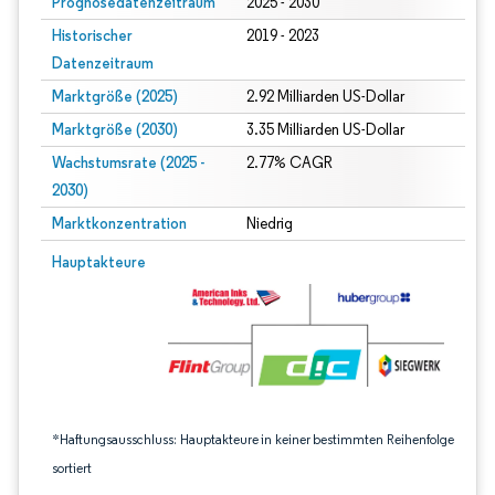
Prognosedatenzeitraum
2025 - 2030
Historischer
2019 - 2023
Datenzeitraum
Marktgröße (2025)
2.92 Milliarden US-Dollar
Marktgröße (2030)
3.35 Milliarden US-Dollar
Wachstumsrate (2025 -
2.77% CAGR
2030)
Marktkonzentration
Niedrig
Bild © Mordor Intelligence. Wiederverwendung erfordert Namensnennung gem
Hauptakteure
*Haftungsausschluss: Hauptakteure in keiner bestimmten Reihenfolge
sortiert