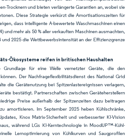
n-Trocknern und bieten verlängerte Garantien an, wobei sie
en. Diese Strategie verkürzt die Amortisationszeiten für
zeigen, dass intelligente A-bewertete Waschmaschinen einen
4) und mehr als 50 % aller verkauften Maschinen ausmachten,
 und 2025 die Wettbewerbsintensität an der Effizienzgrenze
täts-Ökosysteme reifen in britischen Haushalten
ie Grundlage für eine Welle vernetzter Geräte, die den
können. Der Nachfrageflexibilitätsdienst des National Grid
 die Gerätenutzung bei Spitzenlastereignissen verlagern,
räte bestätigt. Partnerschaften zwischen Geräteherstellern
edrige Preise außerhalb der Spitzenzeiten dazu beitragen
g zu amortisieren. Im September 2025 heben Kühlschränke,
dates, Knox Matrix-Sicherheit und verbesserter KI-Vision
hinaus, während LGs KI-Kerntechnologie in MoodUP™-Kühl-
inelle Lernoptimierung von Kühlkurven und Saugprofilen