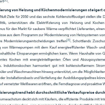
[2]
ert
.
izierung von Heizung und Küchenmodernisierungen steigert 
Null-Ziele für 2050 und das sechste Kohlenstoffbudget stellen di
litik, unterstützen die Elektrifizierung von Heizung und Koc
s für den Markt für saubere Wärme verpflichtet Lieferanten, eine
üsse aus dem Programm zur Modernisierung von Heizsystemen von b
[3]
re Modernisierungsentscheidungen treffen
. Schottlands Zuschu
g von Wärmepumpen mit dem Kauf energieeffizienter Wasch- und K
shaltliche Einsparungen ermöglichen kann. Wenn Haushalte von Ga
ientes Kochen mit energieintelligenten Öfen und Abzugssysteme
n. Induktionskochen harmoniert gut mit kohlenstoffarmem Stro
üler und Waschmaschinen hinweg unterstützt, um die Möglichkeiten 
 der Installationsbasis und Vertiefung der Ausbildungspipelines k
f vernetzter Weißwaren eröffnen, die Ferndiagnose und proaktive 
sierungstrend hebt durchschnittliche Verkaufspreise durch
mwachstum deckt sich mit Käufern, die effiziente Produkte mit int