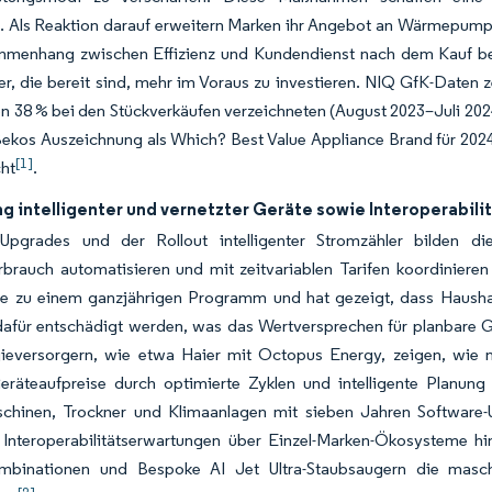
n. Als Reaktion darauf erweitern Marken ihr Angebot an Wärmepumpe
menhang zwischen Effizienz und Kundendienst nach dem Kauf beton
r, die bereit sind, mehr im Voraus zu investieren. NIQ GfK-Daten 
n 38 % bei den Stückverkäufen verzeichneten (August 2023–Juli 202
ekos Auszeichnung als Which? Best Value Appliance Brand für 2024
[1]
cht
.
g intelligenter und vernetzter Geräte sowie Interoperabili
-Upgrades und der Rollout intelligenter Stromzähler bilden d
brauch automatisieren und mit zeitvariablen Tarifen koordinieren 
 zu einem ganzjährigen Programm und hat gezeigt, dass Haushalte
afür entschädigt werden, was das Wertversprechen für planbare Ge
ieversorgern, wie etwa Haier mit Octopus Energy, zeigen, wie ni
eräteaufpreise durch optimierte Zyklen und intelligente Planun
hinen, Trockner und Klimaanlagen mit sieben Jahren Software-Up
e Interoperabilitätserwartungen über Einzel-Marken-Ökosysteme 
ombinationen und Bespoke AI Jet Ultra-Staubsaugern die masch