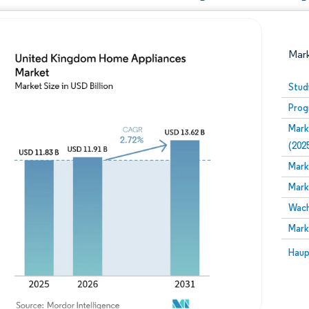
Mark
Stud
Prog
Mark
(202
Mark
Mark
Bild © Mordor Intelligence. Wiederverwendung erfor
Wach
Mark
Bild 
Haup