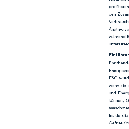
profitiere
den Zusam
Verbrauche
Anstieg vo
während B
unterstrei
Einführun
Breitband
Energiever
ESO wurde
wenn sie d
und Energ
können, G
Waschmasc
Inside di
Gefrier-K