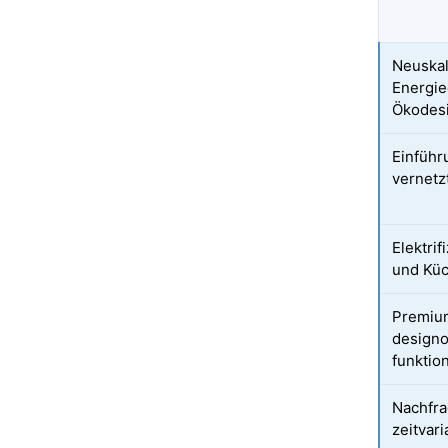
Neuskal
Energie
Ökodes
Einführ
vernetz
Elektri
und Kü
Premium
designo
funktio
Nachfrag
zeitvari