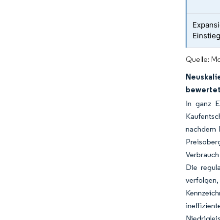
Expansi
Einstie
Quelle: Mo
Neuskali
bewerte
In ganz E
Kaufentsc
nachdem P
Preisober
Verbrauch 
Die regul
verfolgen
Kennzeich
ineffizie
Niedrigl