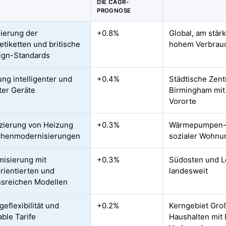
DIE CAGR-
PROGNOSE
ierung der
+0.8%
Global, am stär
etiketten und britische
hohem Verbrau
ign-Standards
ung intelligenter und
+0.4%
Städtische Zen
ter Geräte
Birmingham mit 
Vororte
fizierung von Heizung
+0.3%
Wärmepumpen-Cl
chenmodernisierungen
sozialer Wohnu
isierung mit
+0.3%
Südosten und L
rientierten und
landesweit
nsreichen Modellen
eflexibilität und
+0.2%
Kerngebiet Groß
able Tarife
Haushalten mit 