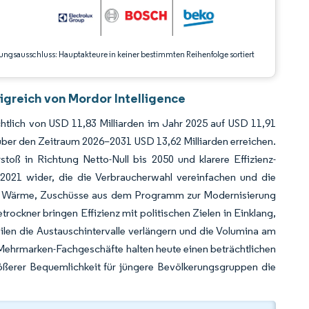
ungsausschluss: Hauptakteure in keiner bestimmten Reihenfolge sortiert
igreich von Mordor Intelligence
htlich von USD 11,83 Milliarden im Jahr 2025 auf USD 11,91
über den Zeitraum 2026–2031 USD 13,62 Milliarden erreichen.
toß in Richtung Netto-Null bis 2050 und klarere Effizienz-
 2021 wider, die die Verbraucherwahl vereinfachen und die
ere Wärme, Zuschüsse aus dem Programm zur Modernisierung
ckner bringen Effizienz mit politischen Zielen in Einklang,
len die Austauschintervalle verlängern und die Volumina am
Mehrmarken-Fachgeschäfte halten heute einen beträchtlichen
rößerer Bequemlichkeit für jüngere Bevölkerungsgruppen die