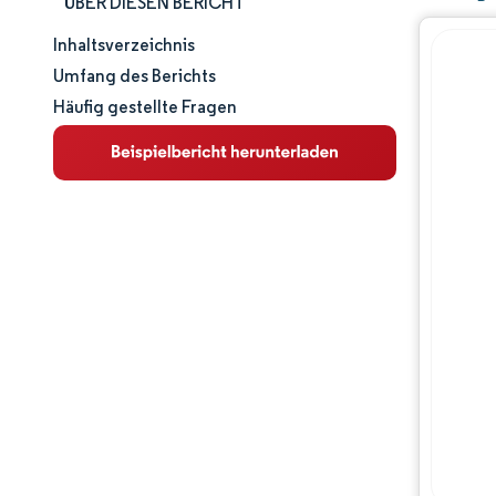
ÜBER DIESEN BERICHT
Inhaltsverzeichnis
Marktgröße und -anteil
Umfang des Berichts
Häufig gestellte Fragen
Marktanalyse
Trends und Einblicke
Segmentanalyse
Geografische Analyse
Wettbewerbslandschaft
Hauptakteure
Branchenentwicklungen