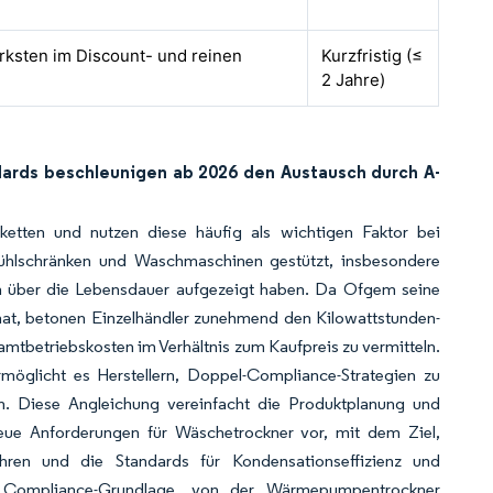
ärksten im Discount- und reinen
Kurzfristig (≤
2 Jahre)
dards beschleunigen ab 2026 den Austausch durch A-
etten und nutzen diese häufig als wichtigen Faktor bei
Kühlschränken und Waschmaschinen gestützt, insbesondere
n über die Lebensdauer aufgezeigt haben. Da Ofgem seine
 hat, betonen Einzelhändler zunehmend den Kilowattstunden-
samtbetriebskosten im Verhältnis zum Kaufpreis zu vermitteln.
öglicht es Herstellern, Doppel-Compliance-Strategien zu
en. Diese Angleichung vereinfacht die Produktplanung und
eue Anforderungen für Wäschetrockner vor, mit dem Ziel,
führen und die Standards für Kondensationseffizienz und
e Compliance-Grundlage, von der Wärmepumpentrockner