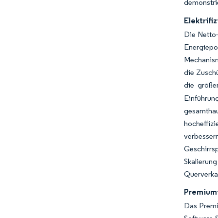
demonstri
Elektrif
Die Netto-
Energiepo
Mechanismu
die Zusch
die größe
Einführun
gesamthau
hocheffiz
verbesser
Geschirrsp
Skalierung
Querverkau
Premiumi
Das Premiu