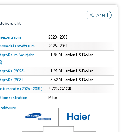
Anteil
tübersicht
ienzeitraum
2020 - 2031
nosedatenzeitraum
2026 - 2031
tgröße im Basisjahr
11.83 Milliarden US-Dollar
5)
tgröße (2026)
11.91 Milliarden US-Dollar
tgröße (2031)
13.62 Milliarden US-Dollar
dert Namensnennung gemäß CC BY 4.0.
stumsrate (2026 - 2031)
2.72% CAGR
tkonzentration
Mittel
© Mordor Intelligence. Wiederverwendung erfordert Namensnennung gemäß CC BY 4.0.
takteure