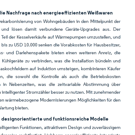
die Nachfrage nach energieeffizienten Weißwaren
e Dekarbonisierung von Wohngebäuden in den Mittelpunkt der
hen und lösen damit verbundene Geräte-Upgrades aus. Der
n Teil der Kesselverkäufe auf Wärmepumpen umzustellen, und
is zu USD 10.000 senken die Vorabkosten für Hausbesitzer,
ss- und Darlehenspakete bieten einen weiteren Anreiz, die
ühlgeräte zu verbinden, was die Installation bündeln und
skochfeldern auf Induktion umsteigen, kombinieren Käufer
n, die sowohl die Kontrolle als auch die Betriebskosten
m in Nebenzeiten, was die zeitvariable Abstimmung über
intelligenter Stromzähler besser zu nutzen. Mit zunehmender
önnen wärmebezogene Modernisierungen Möglichkeiten für den
Wartung bieten.
 designorientierte und funktionsreiche Modelle
elligenten Funktionen, attraktivem Design und zuverlässigem