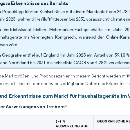
gste Erkenntnisse des Berichts
 Produkttyp führten Kühlschränke mit einem Marktanteil von 24,78 
ahr 2025, während Heißluftfritteusen bis 2031 voraussichtlich mit 
 Vertriebskanal hielten Mehrmarken-Fachgeschäfte im Jahr 2
haltsgeräte im Vereinigten Königreich, während der Online-Kan
sen wird.
 Geografie entfiel auf England im Jahr 2025 ein Anteil von 39,18 %
end Nordirland bis 2031 die schnellste CAGR von 4,28 % verzeichnen
Die Marktgrößen- und Prognosezahlen in diesem Bericht werden mit
ce erstellt und mit den neuesten verfügbaren Daten und Erkenntnissen
und Erkenntnisse zum Markt für Haushaltsgeräte im 
der Auswirkungen von Treibern
*
(~) %
GEOGRAFISCHE R
AUSWIRKUNG AUF