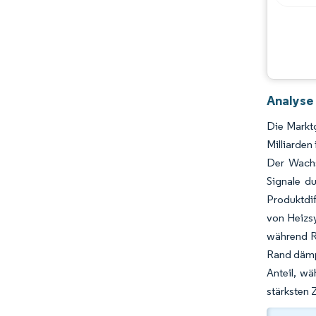
Analyse
Die Marktg
Milliarden
Der Wachs
Signale d
Produktdi
von Heizsy
während R
Rand dämp
Anteil, w
stärksten