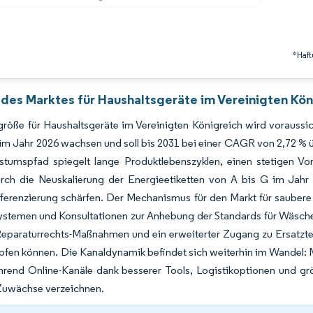
*Haft
 des Marktes für Haushaltsgeräte im Vereinigten Kön
röße für Haushaltsgeräte im Vereinigten Königreich wird voraussic
 im Jahr 2026 wachsen und soll bis 2031 bei einer CAGR von 2,72 % 
tumspfad spiegelt lange Produktlebenszyklen, einen stetigen Vors
urch die Neuskalierung der Energieetiketten von A bis G im Jahr
fferenzierung schärfen. Der Mechanismus für den Markt für saub
stemen und Konsultationen zur Anhebung der Standards für Wäschetro
eparaturrechts-Maßnahmen und ein erweiterter Zugang zu Ersatztei
fen können. Die Kanaldynamik befindet sich weiterhin im Wandel: 
ährend Online-Kanäle dank besserer Tools, Logistikoptionen und g
 Zuwächse verzeichnen.