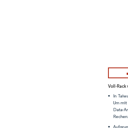
Bild © Mor
Voll-Rack
In Taiw
Um mit 
Data-An
Rechenz
Aufgrun