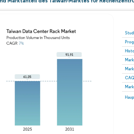
nd Marktanteil des Taiwan-Marktes für Rechenzent
Stud
Prog
Hist
Mark
Mark
CAGR
Mark
Haup