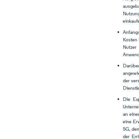
ausgeba
Nutzun
einkauf
Anfangs
Kosten 
Nutzer
Anwendu
Darübe
angewie
der ver
Dienstl
Die Ex
Unterne
an eine
eine Er
5G, dem
der Err