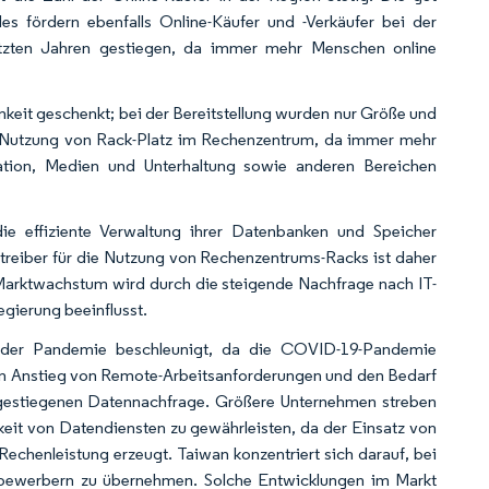
s fördern ebenfalls Online-Käufer und -Verkäufer bei der
tzten Jahren gestiegen, da immer mehr Menschen online
eit geschenkt; bei der Bereitstellung wurden nur Größe und
en Nutzung von Rack-Platz im Rechenzentrum, da immer mehr
ation, Medien und Unterhaltung sowie anderen Bereichen
e effiziente Verwaltung ihrer Datenbanken und Speicher
treiber für die Nutzung von Rechenzentrums-Racks ist daher
s Marktwachstum wird durch die steigende Nachfrage nach IT-
egierung beeinflusst.
b der Pandemie beschleunigt, da die COVID-19-Pandemie
nen Anstieg von Remote-Arbeitsanforderungen und den Bedarf
 gestiegenen Datennachfrage. Größere Unternehmen streben
gkeit von Datendiensten zu gewährleisten, da der Einsatz von
Rechenleistung erzeugt. Taiwan konzentriert sich darauf, bei
tbewerbern zu übernehmen. Solche Entwicklungen im Markt