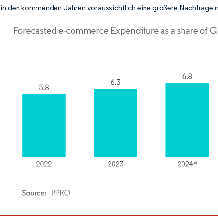
in den kommenden Jahren voraussichtlich eine größere Nachfrage n
dor Intelligence. Wiederverwendung erfordert Namensnennung gemäß CC BY 4.0.