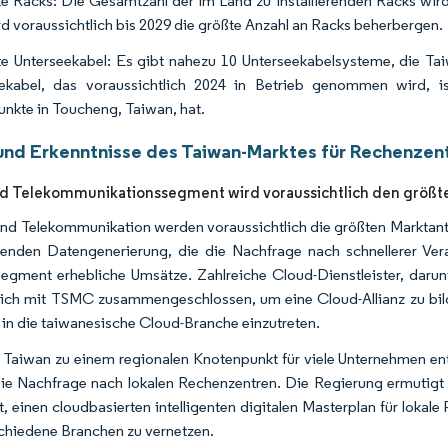
e Racks: Die Gesamtzahl der im Land zu installierenden Racks wird 
rd voraussichtlich bis 2029 die größte Anzahl an Racks beherbergen.
e Unterseekabel: Es gibt nahezu 10 Unterseekabelsysteme, die Tai
ekabel, das voraussichtlich 2024 in Betrieb genommen wird, is
nkte in Toucheng, Taiwan, hat.
und Erkenntnisse des Taiwan-Marktes für Rechenze
nd Telekommunikationssegment wird voraussichtlich den größte
nd Telekommunikation werden voraussichtlich die größten Marktant
nden Datengenerierung, die die Nachfrage nach schnellerer Verarb
egment erhebliche Umsätze. Zahlreiche Cloud-Dienstleister, dar
ich mit TSMC zusammengeschlossen, um eine Cloud-Allianz zu bild
 in die taiwanesische Cloud-Branche einzutreten.
 Taiwan zu einem regionalen Knotenpunkt für viele Unternehmen ent
ie Nachfrage nach lokalen Rechenzentren. Die Regierung ermutigt t
t, einen cloudbasierten intelligenten digitalen Masterplan für lokale
schiedene Branchen zu vernetzen.