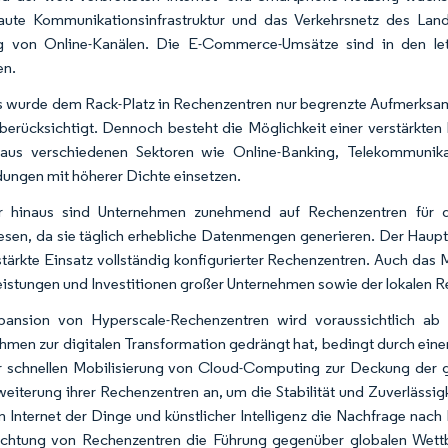
ute Kommunikationsinfrastruktur und das Verkehrsnetz des Lande
g von Online-Kanälen. Die E-Commerce-Umsätze sind in den le
en.
 wurde dem Rack-Platz in Rechenzentren nur begrenzte Aufmerksamk
berücksichtigt. Dennoch besteht die Möglichkeit einer verstärkt
 aus verschiedenen Sektoren wie Online-Banking, Telekommunik
ngen mit höherer Dichte einsetzen.
r hinaus sind Unternehmen zunehmend auf Rechenzentren für di
sen, da sie täglich erhebliche Datenmengen generieren. Der Haupt
stärkte Einsatz vollständig konfigurierter Rechenzentren. Auch da
eistungen und Investitionen großer Unternehmen sowie der lokalen R
pansion von Hyperscale-Rechenzentren wird voraussichtlich a
hmen zur digitalen Transformation gedrängt hat, bedingt durch ei
r schnellen Mobilisierung von Cloud-Computing zur Deckung der
weiterung ihrer Rechenzentren an, um die Stabilität und Zuverlässi
 Internet der Dinge und künstlicher Intelligenz die Nachfrage nach 
ichtung von Rechenzentren die Führung gegenüber globalen Wet