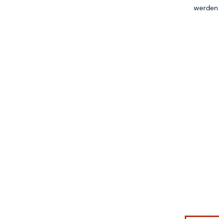
werden 
Bild © Mor