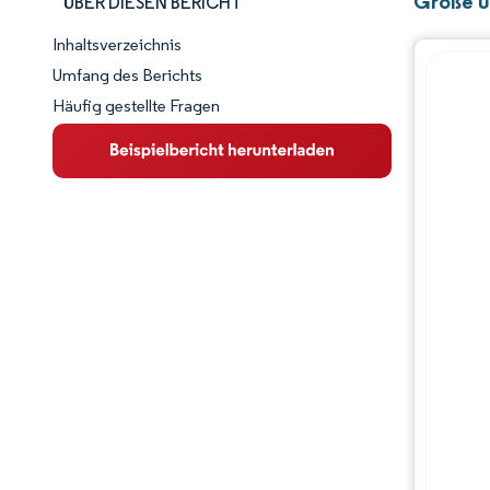
Größe u
ÜBER DIESEN BERICHT
Inhaltsverzeichnis
Marktschnappschuss
Umfang des Berichts
Häufig gestellte Fragen
Marktübersicht
Wichtige Markttrends
Wettbewerbslandschaft
Branchenentwicklungen