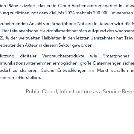
en Pläne skizziert, das erste Cloud-Rechenzentrumsgebiet in Taiwan
lung zu tätigen, mit dem Ziel, bis 2024 mehr als 200.000 Taiwanesen 
 zunehmenden Anzahl von Smartphone-Nutzern in Taiwan wird die 
. Der taiwanesische Elektronikmarkt hat sich aufgrund des wachsend
21 % der weltweiten Halbleiter. In den letzten Jahrzehnten hat Taiw
edeutenden Akteur in diesem Sektor geworden.
utzung digitaler Verbraucherprodukte wie Smartphone
munikationsunternehmen ermöglichen, große Datenmengen sicher z
edarf zu skalieren. Solche Entwicklungen im Markt schaffen
entrums-Herstellern.