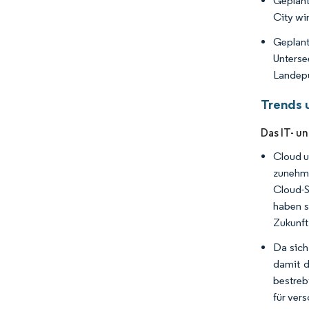
Geplant
City wi
Geplant
Unterse
Landepu
Trends 
Das IT- u
Cloud u
zunehme
Cloud-S
haben s
Zukunft
Da sich
damit d
bestreb
für ver