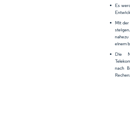
Es werd
Entwick
Mit der
steigen
nahezu 
einem b
Die N
Telekom
nach B
Rechenz