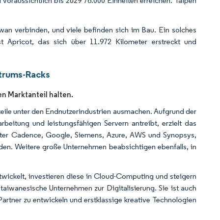
voraussichtlich bis 2029 76.000 Einheiten erreichen. Taipeh
wan verbinden, und viele befinden sich im Bau. Ein solches
t Apricot, das sich über 11.972 Kilometer erstreckt und
ntrums-Racks
n Marktanteil halten.
eile unter den Endnutzerindustrien ausmachen. Aufgrund der
eitung und leistungsfähigen Servern antreibt, erzielt das
unter Cadence, Google, Siemens, Azure, AWS und Synopsys,
en. Weitere große Unternehmen beabsichtigen ebenfalls, in
wickelt, investieren diese in Cloud-Computing und steigern
aiwanesische Unternehmen zur Digitalisierung. Sie ist auch
 Partner zu entwickeln und erstklassige kreative Technologien