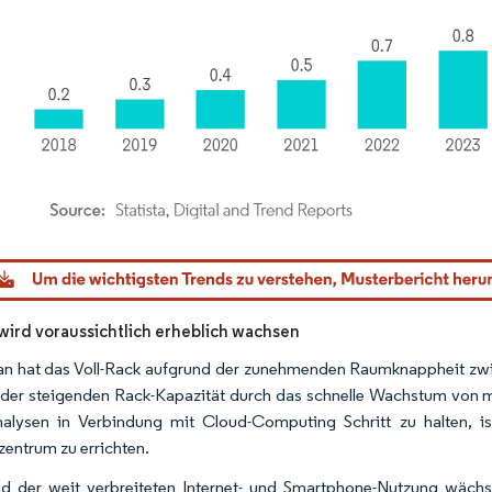
dor Intelligence. Wiederverwendung erfordert Namensnennung gemäß CC BY 4.0.
 wird voraussichtlich erheblich wachsen
an hat das Voll-Rack aufgrund der zunehmenden Raumknappheit zw
der steigenden Rack-Kapazität durch das schnelle Wachstum von
alysen in Verbindung mit Cloud-Computing Schritt zu halten, is
entrum zu errichten.
d der weit verbreiteten Internet- und Smartphone-Nutzung wächst