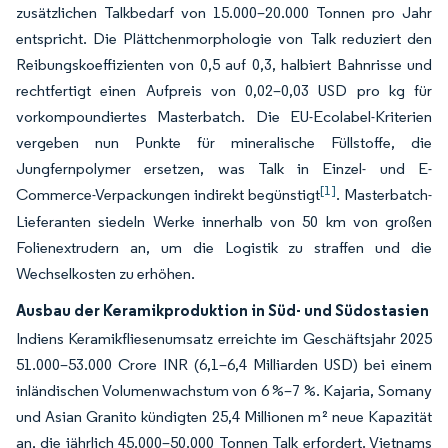
zusätzlichen Talkbedarf von 15.000–20.000 Tonnen pro Jahr
entspricht. Die Plättchenmorphologie von Talk reduziert den
Reibungskoeffizienten von 0,5 auf 0,3, halbiert Bahnrisse und
rechtfertigt einen Aufpreis von 0,02–0,03 USD pro kg für
vorkompoundiertes Masterbatch. Die EU-Ecolabel-Kriterien
vergeben nun Punkte für mineralische Füllstoffe, die
Jungfernpolymer ersetzen, was Talk in Einzel- und E-
[1]
Commerce-Verpackungen indirekt begünstigt
. Masterbatch-
Lieferanten siedeln Werke innerhalb von 50 km von großen
Folienextrudern an, um die Logistik zu straffen und die
Wechselkosten zu erhöhen.
Ausbau der Keramikproduktion in Süd- und Südostasien
Indiens Keramikfliesenumsatz erreichte im Geschäftsjahr 2025
51.000–53.000 Crore INR (6,1–6,4 Milliarden USD) bei einem
inländischen Volumenwachstum von 6 %–7 %. Kajaria, Somany
und Asian Granito kündigten 25,4 Millionen m² neue Kapazität
an, die jährlich 45.000–50.000 Tonnen Talk erfordert. Vietnams