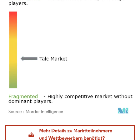
Bild © Mordor Intelligence. Wiederverwendung erfordert Namensnennung gemäß