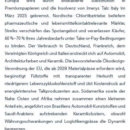
Europa wird durch biobasierte Substitution in
Premiumpapieren und die Insolvenz von Imerys Talc Italy im
März 2025 gebremst. Nordische Chloritbetriebe beliefern
pharmazeutische und lebensmittelkontaktrelevante Märkte;
Streiks verschärfen das Spotangebot und veranlassen Käufer,
60 %–70 % ihres Jahresbedarfs unter Take-or-Pay-Bedingungen
zu binden. Der Verbrauch in Deutschland, Frankreich, dem
Vereinigten Königreich und Italien erstreckt sich auf Automobil,
Architekturfarben und Keramik. Die bevorstehende Ökodesign-
Verordnung der EU, die ab 2028 Materialpässe erfordern wird,
begünstigt Füllstoffe mit transparenter Herkunft und
niedrigerem Lebenszykluskohlenstoff und übt Kostendruck auf
energieintensive Talkproduzenten aus. Südamerika sowie der
Nahe Osten und Afrika nehmen zusammen einen kleineren
Anteil ein, angeführt von Brasiliens Automobil-Kunststoffen und
Saudi-Arabiens aufstrebenden Keramikclustern, obwohl
Währungsschwankungen und Logistikengpässe die Dynamik
begrenzen.