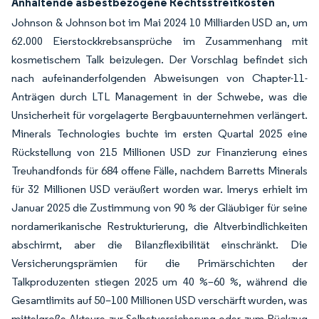
Anhaltende asbestbezogene Rechtsstreitkosten
Johnson & Johnson bot im Mai 2024 10 Milliarden USD an, um
62.000 Eierstockkrebsansprüche im Zusammenhang mit
kosmetischem Talk beizulegen. Der Vorschlag befindet sich
nach aufeinanderfolgenden Abweisungen von Chapter-11-
Anträgen durch LTL Management in der Schwebe, was die
Unsicherheit für vorgelagerte Bergbauunternehmen verlängert.
Minerals Technologies buchte im ersten Quartal 2025 eine
Rückstellung von 215 Millionen USD zur Finanzierung eines
Treuhandfonds für 684 offene Fälle, nachdem Barretts Minerals
für 32 Millionen USD veräußert worden war. Imerys erhielt im
Januar 2025 die Zustimmung von 90 % der Gläubiger für seine
nordamerikanische Restrukturierung, die Altverbindlichkeiten
abschirmt, aber die Bilanzflexibilität einschränkt. Die
Versicherungsprämien für die Primärschichten der
Talkproduzenten stiegen 2025 um 40 %–60 %, während die
Gesamtlimits auf 50–100 Millionen USD verschärft wurden, was
mittelgroße Akteure zur Selbstversicherung oder zum Rückzug