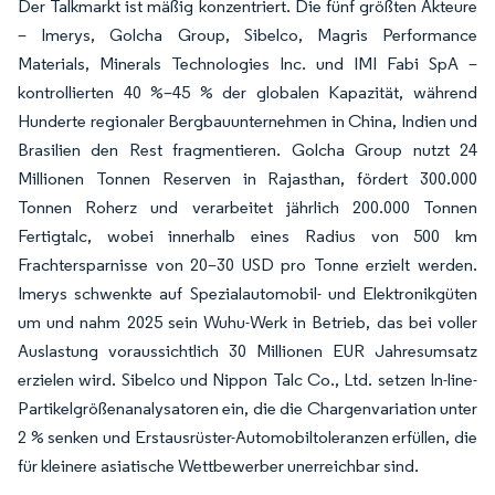
Der Talkmarkt ist mäßig konzentriert. Die fünf größten Akteure
– Imerys, Golcha Group, Sibelco, Magris Performance
Materials, Minerals Technologies Inc. und IMI Fabi SpA –
kontrollierten 40 %–45 % der globalen Kapazität, während
Hunderte regionaler Bergbauunternehmen in China, Indien und
Brasilien den Rest fragmentieren. Golcha Group nutzt 24
Millionen Tonnen Reserven in Rajasthan, fördert 300.000
Tonnen Roherz und verarbeitet jährlich 200.000 Tonnen
Fertigtalc, wobei innerhalb eines Radius von 500 km
Frachtersparnisse von 20–30 USD pro Tonne erzielt werden.
Imerys schwenkte auf Spezialautomobil- und Elektronikgüten
um und nahm 2025 sein Wuhu-Werk in Betrieb, das bei voller
Auslastung voraussichtlich 30 Millionen EUR Jahresumsatz
erzielen wird. Sibelco und Nippon Talc Co., Ltd. setzen In-line-
Partikelgrößenanalysatoren ein, die die Chargenvariation unter
2 % senken und Erstausrüster-Automobiltoleranzen erfüllen, die
für kleinere asiatische Wettbewerber unerreichbar sind.