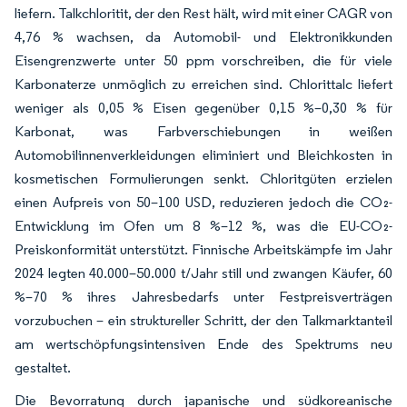
liefern. Talkchloritit, der den Rest hält, wird mit einer CAGR von
4,76 % wachsen, da Automobil- und Elektronikkunden
Eisengrenzwerte unter 50 ppm vorschreiben, die für viele
Karbonaterze unmöglich zu erreichen sind. Chlorittalc liefert
weniger als 0,05 % Eisen gegenüber 0,15 %–0,30 % für
Karbonat, was Farbverschiebungen in weißen
Automobilinnenverkleidungen eliminiert und Bleichkosten in
kosmetischen Formulierungen senkt. Chloritgüten erzielen
einen Aufpreis von 50–100 USD, reduzieren jedoch die CO₂-
Entwicklung im Ofen um 8 %–12 %, was die EU-CO₂-
Preiskonformität unterstützt. Finnische Arbeitskämpfe im Jahr
2024 legten 40.000–50.000 t/Jahr still und zwangen Käufer, 60
%–70 % ihres Jahresbedarfs unter Festpreisverträgen
vorzubuchen – ein struktureller Schritt, der den Talkmarktanteil
am wertschöpfungsintensiven Ende des Spektrums neu
gestaltet.
Die Bevorratung durch japanische und südkoreanische