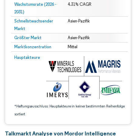
Wachstumsrate (2026 -
4.31% CAGR
2031)
Schnellstwachsender
Asien-Pazifik
Markt
Größter Markt
Asien-Pazifik
Marktkonzentration
Mittel
Bild © Mordor Intelligence. Wiederverwendung erfordert Namensnennung gem
Hauptakteure
*Haftungsausschluss: Hauptakteure in keiner bestimmten Reihenfolge
sortiert
Talkmarkt Analyse von Mordor Intelligence