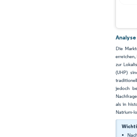
Branchenentwicklungen
Analyse
Die Markt
erreichen,
zur Lokali
(UHP) sin
traditione
jedoch be
Nachfrage
als in his
Natrium-Io
Wichti
Nach