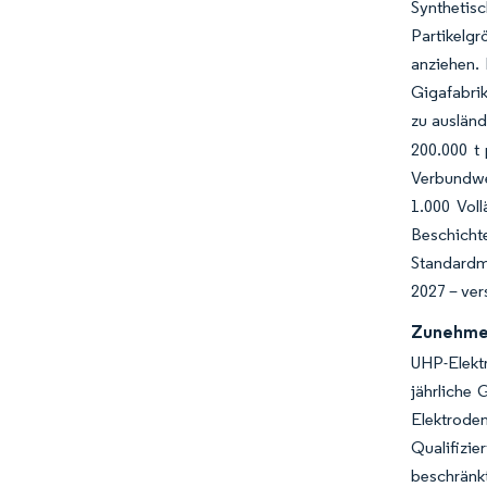
Syntheti
Partikelg
anziehen.
Gigafabrik
zu auslän
200.000 t 
Verbundwe
1.000 Voll
Beschicht
Standardma
2027 – ver
Zunehmen
UHP-Elekt
jährliche
Elektroden
Qualifizie
beschränk