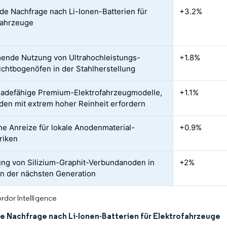
de Nachfrage nach Li-Ionen-Batterien für
+3.2%
fahrzeuge
nde Nutzung von Ultrahochleistungs-
+1.8%
lichtbogenöfen in der Stahlherstellung
ladefähige Premium-Elektrofahrzeugmodelle,
+1.1%
den mit extrem hoher Reinheit erfordern
che Anreize für lokale Anodenmaterial-
+0.9%
riken
ung von Silizium-Graphit-Verbundanoden in
+2%
en der nächsten Generation
rdor Intelligence
e Nachfrage nach Li-Ionen-Batterien für Elektrofahrzeuge