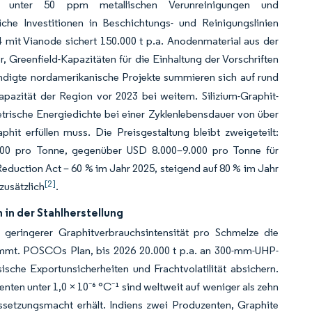
on unter 50 ppm metallischen Verunreinigungen und
iche Investitionen in Beschichtungs- und Reinigungslinien
it Vianode sichert 150.000 t p.a. Anodenmaterial aus der
r, Greenfield-Kapazitäten für die Einhaltung der Vorschriften
ndigte nordamerikanische Projekte summieren sich auf rund
apazität der Region vor 2023 bei weitem. Silizium-Graphit-
rische Energiedichte bei einer Zyklenlebensdauer von über
hit erfüllen muss. Die Preisgestaltung bleibt zweigeteilt:
.000 pro Tonne, gegenüber USD 8.000–9.000 pro Tonne für
Reduction Act – 60 % im Jahr 2025, steigend auf 80 % im Jahr
[2]
zusätzlich
.
in der Stahlherstellung
 geringerer Graphitverbrauchsintensität pro Schmelze die
immt. POSCOs Plan, bis 2026 20.000 t p.a. an 300-mm-UHP-
esische Exportunsicherheiten und Frachtvolatilität absichern.
ten unter 1,0 × 10⁻⁶ °C⁻¹ sind weltweit auf weniger als zehn
ssetzungsmacht erhält. Indiens zwei Produzenten, Graphite