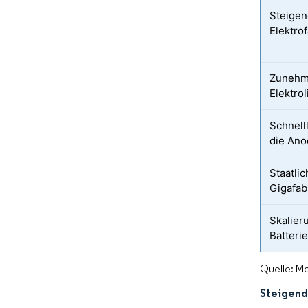
Steigen
Elektro
Zunehme
Elektro
Schnell
die Ano
Staatli
Gigafab
Skalier
Batteri
Quelle: Mo
Steigend