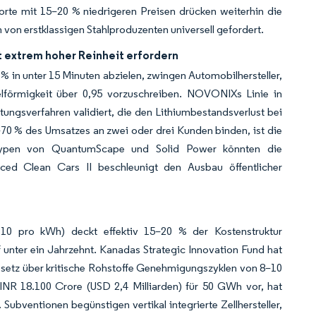
orte mit 15–20 % niedrigeren Preisen drücken weiterhin die
on erstklassigen Stahlproduzenten universell gefordert.
 extrem hoher Reinheit erfordern
% in unter 15 Minuten abzielen, zwingen Automobilhersteller,
lförmigkeit über 0,95 vorzuschreiben. NOVONIXs Linie in
tungsverfahren validiert, die den Lithiumbestandsverlust bei
70 % des Umsatzes an zwei oder drei Kunden binden, ist die
rototypen von QuantumScape und Solid Power könnten die
ed Clean Cars II beschleunigt den Ausbau öffentlicher
10 pro kWh) deckt effektiv 15–20 % der Kostenstruktur
 unter ein Jahrzehnt. Kanadas Strategic Innovation Fund hat
esetz über kritische Rohstoffe Genehmigungszyklen von 8–10
INR 18.100 Crore (USD 2,4 Milliarden) für 50 GWh vor, hat
Subventionen begünstigen vertikal integrierte Zellhersteller,