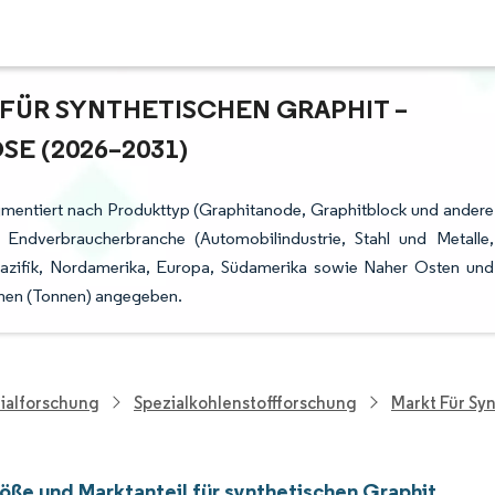
ÜR SYNTHETISCHEN GRAPHIT – W
 (2026–2031)
egmentiert nach Produkttyp (Graphitanode, Graphitblock und andere
 Endverbraucherbranche (Automobilindustrie, Stahl und Metalle,
Pazifik, Nordamerika, Europa, Südamerika sowie Naher Osten und
umen (Tonnen) angegeben.
ialforschung
Spezialkohlenstoffforschung
Markt Für Sy
öße und Marktanteil für synthetischen Graphit