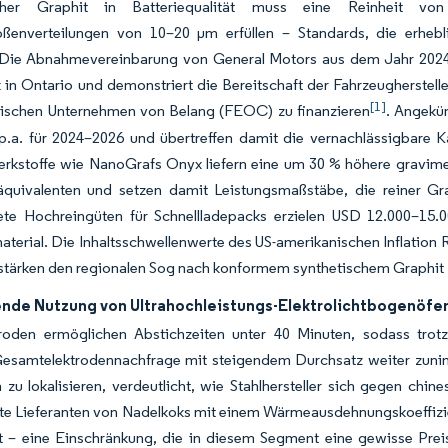
scher Graphit in Batteriequalität muss eine Reinheit v
rößenverteilungen von 10–20 μm erfüllen – Standards, die erhebl
 Die Abnahmevereinbarung von General Motors aus dem Jahr 2024 m
 in Ontario und demonstriert die Bereitschaft der Fahrzeugherstelle
[1]
dischen Unternehmen von Belang (FEOC) zu finanzieren
. Angekü
p.a. für 2024–2026 und übertreffen damit die vernachlässigbare K
rkstoffe wie NanoGrafs Onyx liefern eine um 30 % höhere gravimet
äquivalenten und setzen damit Leistungsmaßstäbe, die reiner Grap
ete Hochreingüten für Schnellladepacks erzielen USD 12.000–15
terial. Die Inhaltsschwellenwerte des US-amerikanischen Inflation 
stärken den regionalen Sog nach konformem synthetischem Graphit 
de Nutzung von Ultrahochleistungs-Elektrolichtbogenöfen 
roden ermöglichen Abstichzeiten unter 40 Minuten, sodass trotz
 Gesamtelektrodennachfrage mit steigendem Durchsatz weiter zun
 zu lokalisieren, verdeutlicht, wie Stahlhersteller sich gegen chin
rte Lieferanten von Nadelkoks mit einem Wärmeausdehnungskoeffizien
t – eine Einschränkung, die in diesem Segment eine gewisse Prei