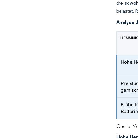
die sowoh
belastet. 
Analyse 
HEMMNI
Hohe He
Preislü
gemisch
Frühe K
Batteri
Quelle: Mo
Hohe Her