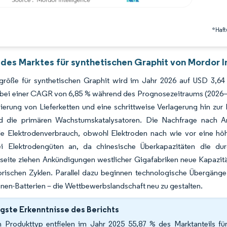
*Haft
 des Marktes für synthetischen Graphit von Mordor I
größe für synthetischen Graphit wird im Jahr 2026 auf USD 3,64 M
 bei einer CAGR von 6,85 % während des Prognosezeitraums (2026–2
sierung von Lieferketten und eine schrittweise Verlagerung hin zur 
d die primären Wachstumskatalysatoren. Die Nachfrage nach Anod
lle Elektrodenverbrauch, obwohl Elektroden nach wie vor eine höh
i Elektrodengüten an, da chinesische Überkapazitäten die durc
seite ziehen Ankündigungen westlicher Gigafabriken neue Kapazit
torischen Zyklen. Parallel dazu beginnen technologische Übergänge
nen-Batterien – die Wettbewerbslandschaft neu zu gestalten.
gste Erkenntnisse des Berichts
 Produkttyp entfielen im Jahr 2025 55,87 % des Marktanteils für