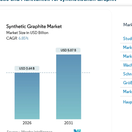
Mark
Stud
Mark
Mark
Wach
Schn
Größ
Bild © Mordor Intelligence. Wiederverwendung erfor
Mark
Bild 
Haup