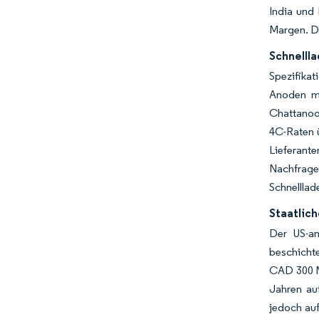
India und
Margen. Di
Schnelll
Spezifikat
Anoden mi
Chattanoog
4C-Raten ü
Lieferant
Nachfrage
Schnelllad
Staatlic
Der US-am
beschichte
CAD 300 Mi
Jahren au
jedoch auf