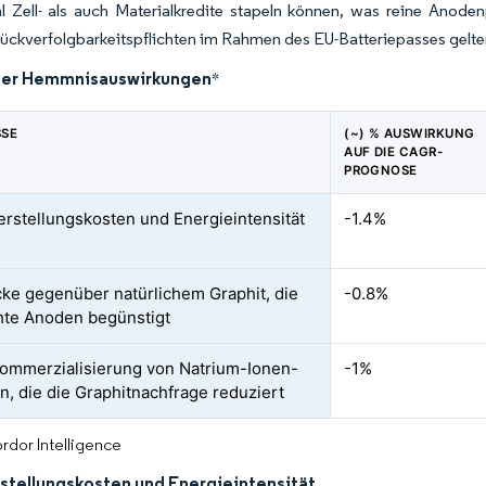
l Zell- als auch Materialkredite stapeln können, was reine Anod
Rückverfolgbarkeitspflichten im Rahmen des EU-Batteriepasses gelte
der Hemmnisauswirkungen
*
SSE
(~) % AUSWIRKUNG
AUF DIE CAGR-
PROGNOSE
rstellungskosten und Energieintensität
-1.4%
cke gegenüber natürlichem Graphit, die
-0.8%
te Anoden begünstigt
ommerzialisierung von Natrium-Ionen-
-1%
en, die die Graphitnachfrage reduziert
rdor Intelligence
stellungskosten und Energieintensität