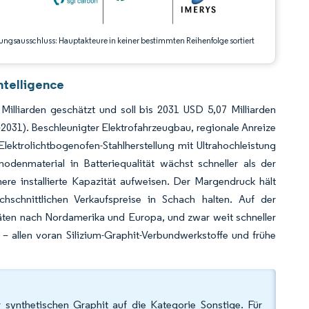
ungsausschluss: Hauptakteure in keiner bestimmten Reihenfolge sortiert
ntelligence
illiarden geschätzt und soll bis 2031 USD 5,07 Milliarden
031). Beschleunigter Elektrofahrzeugbau, regionale Anreize
Elektrolichtbogenofen-Stahlherstellung mit Ultrahochleistung
enmaterial in Batteriequalität wächst schneller als der
ere installierte Kapazität aufweisen. Der Margendruck hält
hschnittlichen Verkaufspreise in Schach halten. Auf der
äten nach Nordamerika und Europa, und zwar weit schneller
 – allen voran Silizium-Graphit-Verbundwerkstoffe und frühe
 synthetischen Graphit auf die Kategorie Sonstige. Für