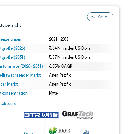
Anteil
tübersicht
ienzeitraum
2021 - 2031
tgröße (2026)
3.64 Milliarden US-Dollar
tgröße (2031)
5.07 Milliarden US-Dollar
stumsrate (2026 - 2031)
6.85% CAGR
ellstwachsender Markt
Asien-Pazifik
ter Markt
dert Namensnennung gemäß CC BY 4.0.
Asien-Pazifik
tkonzentration
Mittel
© Mordor Intelligence. Wiederverwendung erfordert Namensnennung gemäß CC BY 4.0.
takteure