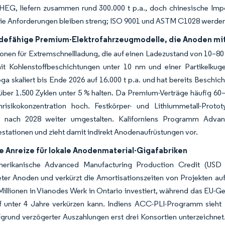
 HEG, liefern zusammen rund 300.000 t p.a., doch chinesische Imp
e Anforderungen bleiben streng; ISO 9001 und ASTM C1028 werden v
adefähige Premium-Elektrofahrzeugmodelle, die Anoden mit
ionen für Extremschnellladung, die auf einen Ladezustand von 10–80 
t Kohlenstoffbeschichtungen unter 10 nm und einer Partikelkuge
a skaliert bis Ende 2026 auf 16.000 t p.a. und hat bereits Beschich
ber 1.500 Zyklen unter 5 % halten. Da Premium-Verträge häufig 60–
enrisikokonzentration hoch. Festkörper- und Lithiummetall-P
 nach 2028 weiter umgestalten. Kaliforniens Programm Advanc
estationen und zieht damit indirekt Anodenaufrüstungen vor.
he Anreize für lokale Anodenmaterial-Gigafabriken
erikanische Advanced Manufacturing Production Credit (USD 
ter Anoden und verkürzt die Amortisationszeiten von Projekten auf
llionen in Vianodes Werk in Ontario investiert, während das EU-G
f unter 4 Jahre verkürzen kann. Indiens ACC-PLI-Programm sieht 
grund verzögerter Auszahlungen erst drei Konsortien unterzeichnet. 