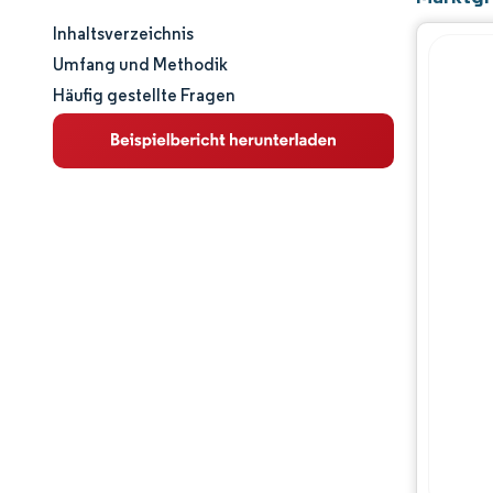
Inhaltsverzeichnis
Marktgröße und -anteil
Umfang und Methodik
Häufig gestellte Fragen
Marktanalyse
Trends und Einblicke
Segmentanalyse
Geografische Analyse
Wertschöpfungskettenanalyse
Wettbewerbslandschaft
Hauptakteure
Chancen & Aussichten