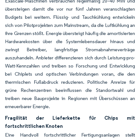
Exascale-Maschinen verbrauchen regelmäßig 20–40 MW und
übersteigen damit die vor nur fünf Jahren veranschlagten
Budgets bei weitem. Flüssig- und Tauchkühlung entwickeln
sich von Pilotprojekten zum Mainstream, da die Luftkühlung an
ihre Grenzen stößt. Energie übersteigt häufig die amortisierten
Hardwarekosten über die Systemlebensdauer hinaus und
zwingt Betreiber, langfristige Stromabnahmeverträge
auszuhandeln. Anbieter differenzieren sich durch Leistung-pro-
Watt-Kennzahlen und treiben so Forschung und Entwicklung
bei Chiplets und optischen Verbindungen voran, die den
thermischen Fußabdruck reduzieren. Politische Anreize für
grüne Rechenzentren beeinflussen die Standortwahl und
treiben neue Bauprojekte in Regionen mit Überschüssen an
erneuerbarer Energie.
Fragilität der Lieferkette für Chips mit
fortschrittlichen Knoten
Eine Handvoll fortschrittlicher Fertigungsanlagen stellt