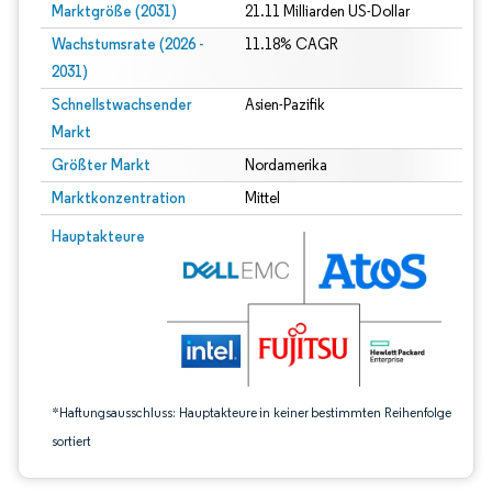
Marktgröße (2031)
21.11 Milliarden US-Dollar
Wachstumsrate (2026 -
11.18% CAGR
2031)
Schnellstwachsender
Asien-Pazifik
Markt
Größter Markt
Nordamerika
Marktkonzentration
Mittel
Bild © Mordor Intelligence. Wiederverwendung erfordert Namensnennung gem
Hauptakteure
*Haftungsausschluss: Hauptakteure in keiner bestimmten Reihenfolge
sortiert