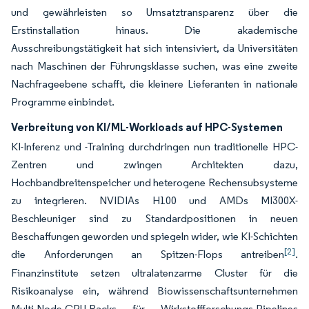
und gewährleisten so Umsatztransparenz über die
Erstinstallation hinaus. Die akademische
Ausschreibungstätigkeit hat sich intensiviert, da Universitäten
nach Maschinen der Führungsklasse suchen, was eine zweite
Nachfrageebene schafft, die kleinere Lieferanten in nationale
Programme einbindet.
Verbreitung von KI/ML-Workloads auf HPC-Systemen
KI-Inferenz und -Training durchdringen nun traditionelle HPC-
Zentren und zwingen Architekten dazu,
Hochbandbreitenspeicher und heterogene Rechensubsysteme
zu integrieren. NVIDIAs H100 und AMDs MI300X-
Beschleuniger sind zu Standardpositionen in neuen
Beschaffungen geworden und spiegeln wider, wie KI-Schichten
[2]
die Anforderungen an Spitzen-Flops antreiben
.
Finanzinstitute setzen ultralatenzarme Cluster für die
Risikoanalyse ein, während Biowissenschaftsunternehmen
Multi-Node-GPU-Racks für Wirkstoffforschungs-Pipelines