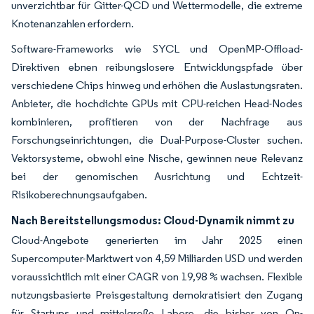
unverzichtbar für Gitter-QCD und Wettermodelle, die extreme
Knotenanzahlen erfordern.
Software-Frameworks wie SYCL und OpenMP-Offload-
Direktiven ebnen reibungslosere Entwicklungspfade über
verschiedene Chips hinweg und erhöhen die Auslastungsraten.
Anbieter, die hochdichte GPUs mit CPU-reichen Head-Nodes
kombinieren, profitieren von der Nachfrage aus
Forschungseinrichtungen, die Dual-Purpose-Cluster suchen.
Vektorsysteme, obwohl eine Nische, gewinnen neue Relevanz
bei der genomischen Ausrichtung und Echtzeit-
Risikoberechnungsaufgaben.
Nach Bereitstellungsmodus: Cloud-Dynamik nimmt zu
Cloud-Angebote generierten im Jahr 2025 einen
Supercomputer-Marktwert von 4,59 Milliarden USD und werden
voraussichtlich mit einer CAGR von 19,98 % wachsen. Flexible
nutzungsbasierte Preisgestaltung demokratisiert den Zugang
für Startups und mittelgroße Labore, die bisher von On-