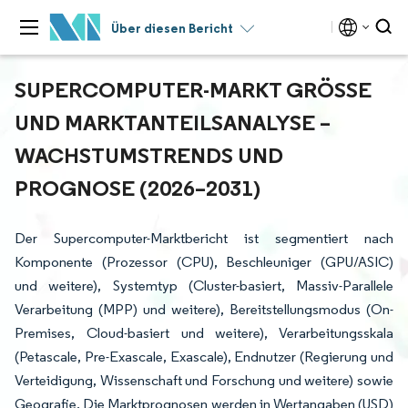
Über diesen Bericht
SUPERCOMPUTER-MARKT GRÖSSE U
ND MARKTANTEILSANALYSE – W
ACHSTUMSTRENDS UND P
ROGNOSE (2026–2031)
Der Supercomputer-Marktbericht ist segmentiert nach
Komponente (Prozessor (CPU), Beschleuniger (GPU/ASIC)
und weitere), Systemtyp (Cluster-basiert, Massiv-Parallele
Verarbeitung (MPP) und weitere), Bereitstellungsmodus (On-
Premises, Cloud-basiert und weitere), Verarbeitungsskala
(Petascale, Pre-Exascale, Exascale), Endnutzer (Regierung und
Verteidigung, Wissenschaft und Forschung und weitere) sowie
Geografie. Die Marktprognosen werden in Wertangaben (USD)