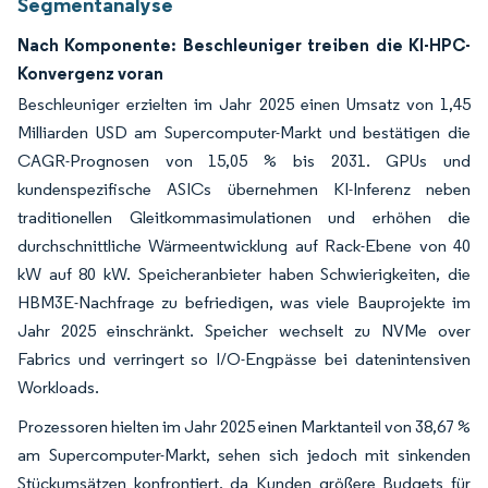
Segmentanalyse
Nach Komponente: Beschleuniger treiben die KI-HPC-
Konvergenz voran
Beschleuniger erzielten im Jahr 2025 einen Umsatz von 1,45
Milliarden USD am Supercomputer-Markt und bestätigen die
CAGR-Prognosen von 15,05 % bis 2031. GPUs und
kundenspezifische ASICs übernehmen KI-Inferenz neben
traditionellen Gleitkommasimulationen und erhöhen die
durchschnittliche Wärmeentwicklung auf Rack-Ebene von 40
kW auf 80 kW. Speicheranbieter haben Schwierigkeiten, die
HBM3E-Nachfrage zu befriedigen, was viele Bauprojekte im
Jahr 2025 einschränkt. Speicher wechselt zu NVMe over
Fabrics und verringert so I/O-Engpässe bei datenintensiven
Workloads.
Prozessoren hielten im Jahr 2025 einen Marktanteil von 38,67 %
am Supercomputer-Markt, sehen sich jedoch mit sinkenden
Stückumsätzen konfrontiert, da Kunden größere Budgets für