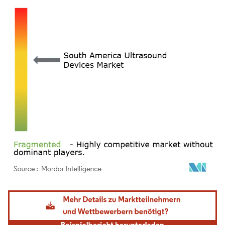
Bild © Mordor Intelligence. Wiederverwendung erfordert Namensnennung gemäß