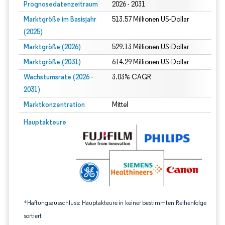
Prognosedatenzeitraum
2026 - 2031
Marktgröße im Basisjahr
513.57 Millionen US-Dollar
(2025)
Marktgröße (2026)
529.13 Millionen US-Dollar
Marktgröße (2031)
614.29 Millionen US-Dollar
Wachstumsrate (2026 -
3.03% CAGR
2031)
Marktkonzentration
Mittel
Bild © Mordor Intelligence. Wiederverwendung erfordert Namensnennung gem
Hauptakteure
*Haftungsausschluss: Hauptakteure in keiner bestimmten Reihenfolge
sortiert