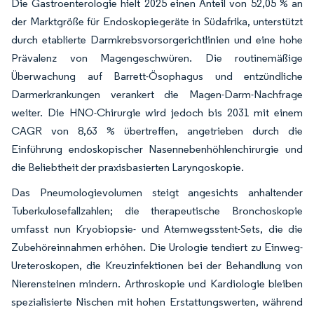
Die Gastroenterologie hielt 2025 einen Anteil von 52,05 % an
der Marktgröße für Endoskopiegeräte in Südafrika, unterstützt
durch etablierte Darmkrebsvorsorgerichtlinien und eine hohe
Prävalenz von Magengeschwüren. Die routinemäßige
Überwachung auf Barrett-Ösophagus und entzündliche
Darmerkrankungen verankert die Magen-Darm-Nachfrage
weiter. Die HNO-Chirurgie wird jedoch bis 2031 mit einem
CAGR von 8,63 % übertreffen, angetrieben durch die
Einführung endoskopischer Nasennebenhöhlenchirurgie und
die Beliebtheit der praxisbasierten Laryngoskopie.
Das Pneumologievolumen steigt angesichts anhaltender
Tuberkulosefallzahlen; die therapeutische Bronchoskopie
umfasst nun Kryobiopsie- und Atemwegsstent-Sets, die die
Zubehöreinnahmen erhöhen. Die Urologie tendiert zu Einweg-
Ureteroskopen, die Kreuzinfektionen bei der Behandlung von
Nierensteinen mindern. Arthroskopie und Kardiologie bleiben
spezialisierte Nischen mit hohen Erstattungswerten, während