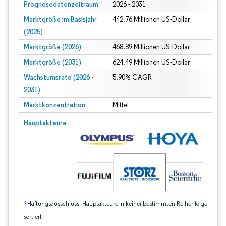
Prognosedatenzeitraum
2026 - 2031
Marktgröße im Basisjahr
442.76 Millionen US-Dollar
(2025)
Marktgröße (2026)
468.89 Millionen US-Dollar
Marktgröße (2031)
624.49 Millionen US-Dollar
Wachstumsrate (2026 -
5.90% CAGR
2031)
Marktkonzentration
Mittel
Bild © Mordor Intelligence. Wiederverwendung erfordert Namensnennung gem
Hauptakteure
*Haftungsausschluss: Hauptakteure in keiner bestimmten Reihenfolge
sortiert