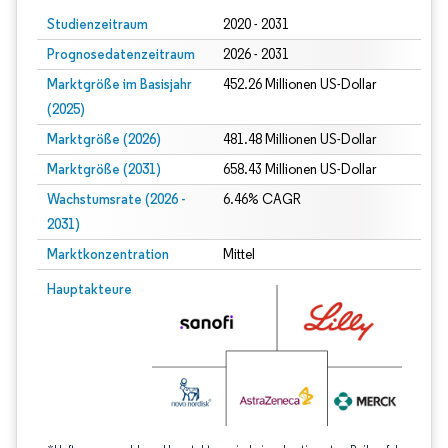
Studienzeitraum
2020 - 2031
Prognosedatenzeitraum
2026 - 2031
Marktgröße im Basisjahr
452.26 Millionen US-Dollar
(2025)
Marktgröße (2026)
481.48 Millionen US-Dollar
Marktgröße (2031)
658.43 Millionen US-Dollar
Wachstumsrate (2026 -
6.46% CAGR
2031)
Marktkonzentration
Mittel
Bild © Mordor Intelligence. Wiederverwendung erfordert Namensnennung gem
Hauptakteure