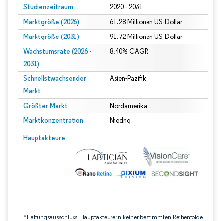
Studienzeitraum
2020 - 2031
Marktgröße (2026)
61.28 Millionen US-Dollar
Marktgröße (2031)
91.72 Millionen US-Dollar
Wachstumsrate (2026 -
8.40% CAGR
2031)
Schnellstwachsender
Asien-Pazifik
Markt
Größter Markt
Nordamerika
Marktkonzentration
Niedrig
Bild © Mordor Intelligence. Wiederverwendung erfordert Namensnennung gem
Hauptakteure
*Haftungsausschluss: Hauptakteure in keiner bestimmten Reihenfolge