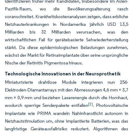
identifizieren früher mehr Kandidaten, insbesondere im Asien-
Pazifik-Raum, wo die Bevölkerungsalterung rasch
voranschreitet. Krankheitskostenanalysen zeigen, dass erbliche
Netzhauterkrankungen in Nordamerika jährlich USD 13,5
Milliarden bis 32 Milliarden verursachen, was den
wirtschaftlichen Fall für gerätebasierte Sehwiederherstellung
stärkt. Da diese epidemiologischen Belastungen zunehmen,
wächst der Markt für Retinaimplantate über seine ursprüngliche
Nische der Retinitis Pigmentosa hinaus.
Technologische Innovationen in der Neuroprothetik
Miniaturisierte drahtlose Module integrieren nun 256-
Elektroden-Diamantarrays mit den Abmessungen 4,6 mm × 3,7
mm × 0,9 mm und beziehen Laserenergie durch die Hornhaut,
[2]
wodurch sperrige Senderpakete entfallen
. Photovoltaische
Implantate wie PRIMA wandeln Nahinfrarotlicht autonom in
Netzhautstimulation um, ohne implantierte Batterien, was das
langfristige Geräteausfallrisiko reduziert. Algorithmen des