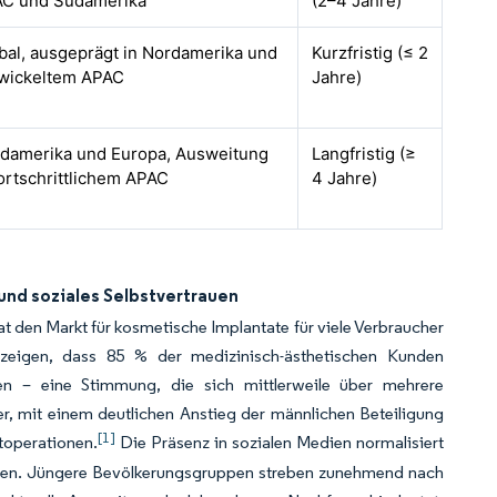
C und Südamerika
(2–4 Jahre)
bal, ausgeprägt in Nordamerika und
Kurzfristig (≤ 2
wickeltem APAC
Jahre)
damerika und Europa, Ausweitung
Langfristig (≥
fortschrittlichem APAC
4 Jahre)
und soziales Selbstvertrauen
t den Markt für kosmetische Implantate für viele Verbraucher
 zeigen, dass 85 % der medizinisch-ästhetischen Kunden
hen – eine Stimmung, die sich mittlerweile über mehrere
er, mit einem deutlichen Anstieg der männlichen Beteiligung
[1]
toperationen.
Die Präsenz in sozialen Medien normalisiert
ngen. Jüngere Bevölkerungsgruppen streben zunehmend nach