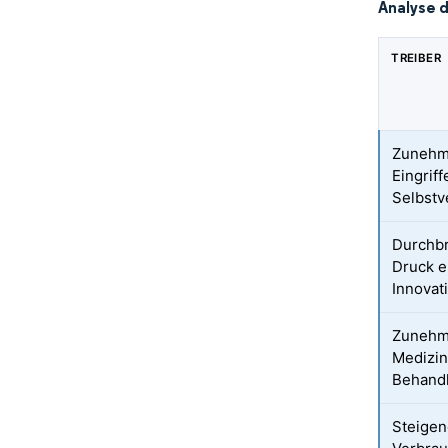
Analyse 
TREIBER
Zunehme
Eingrif
Selbstv
Durchbr
Druck e
Innovat
Zunehm
Medizin
Behand
Steigen