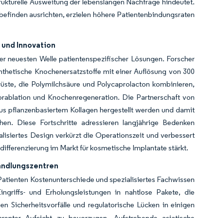
trukturelle Ausweitung der lebenslangen Nachfrage hindeutet.
lbefinden ausrichten, erzielen höhere Patientenbindungsraten
 und Innovation
der neuesten Welle patientenspezifischer Lösungen. Forscher
thetische Knochenersatzstoffe mit einer Auflösung von 300
ste, die Polymilchsäure und Polycaprolacton kombinieren,
morablation und Knochenregeneration. Die Partnerschaft von
 aus pflanzenbasiertem Kollagen hergestellt werden und damit
hen. Diese Fortschritte adressieren langjährige Bedenken
alisiertes Design verkürzt die Operationszeit und verbessert
fferenzierung im Markt für kosmetische Implantate stärkt.
andlungszentren
Patienten Kostenunterschiede und spezialisiertes Fachwissen
ingriffs- und Erholungsleistungen in nahtlose Pakete, die
n Sicherheitsvorfälle und regulatorische Lücken in einigen
renter Aufsicht zu bevorzugen. Aufstrebende asiatische