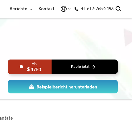
Berichte
Kontakt
+1 617-765-2493
4750
antate