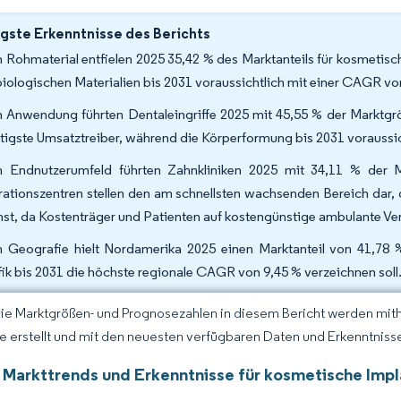
gste Erkenntnisse des Berichts
 Rohmaterial entfielen 2025 35,42 % des Marktanteils für kosmetis
biologischen Materialien bis 2031 voraussichtlich mit einer CAGR v
 Anwendung führten Dentaleingriffe 2025 mit 45,55 % der Marktgrö
tigste Umsatztreiber, während die Körperformung bis 2031 voraussi
 Endnutzerumfeld führten Zahnkliniken 2025 mit 34,11 % der M
ationszentren stellen den am schnellsten wachsenden Bereich dar,
st, da Kostenträger und Patienten auf kostengünstige ambulante V
 Geografie hielt Nordamerika 2025 einen Marktanteil von 41,78 
fik bis 2031 die höchste regionale CAGR von 9,45 % verzeichnen soll
Die Marktgrößen- und Prognosezahlen in diesem Bericht werden mit
ce erstellt und mit den neuesten verfügbaren Daten und Erkenntnissen
 Markttrends und Erkenntnisse für kosmetische Imp