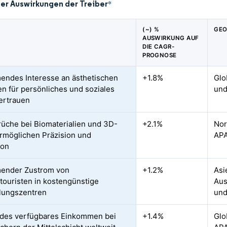
der Auswirkungen der Treiber
*
(~) %
GEO
AUSWIRKUNG AUF
DIE CAGR-
PROGNOSE
ndes Interesse an ästhetischen
+1.8%
Glo
fen für persönliches und soziales
und
ertrauen
üche bei Biomaterialien und 3D-
+2.1%
Nor
rmöglichen Präzision und
APA
ion
ender Zustrom von
+1.2%
Asi
touristen in kostengünstige
Aus
lungszentren
und
des verfügbares Einkommen bei
+1.4%
Glo