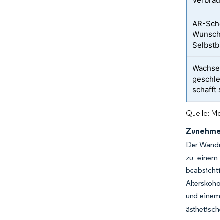
Verbrau
AR-Schö
Wunschv
Selbst
Wachse
geschle
schafft
Quelle: Mo
Zunehmen
Der Wandel
zu einem 
beabsicht
Alterskoho
und einem
ästhetisc