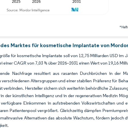
*Haft
 des Marktes für kosmetische Implantate von Mordor
röße für kosmetische Implantate soll von 12,75 Milliarden USD im 
ei einer CAGR von 7,03 % über 2026–2031 einen Wert von 19,16 Milli
tende Nachfrage resultiert aus rasanten Durchbrüchen in der Mat
in verschiedenen Altersgruppen und einer stabilen Präferenz für Beh
tät verbinden. Hersteller sichern sich weiterhin behördliche Zulassun
in der künstlichen Intelligenz und in der regenerativen Medizin Mög
 verfügbare Einkommen in aufstrebenden Volkswirtschaften und ei
aren Patientenpool vergrößert. Gleichzeitig dämpfen Premiumpreis
malinvasive Alternativen das absolute Wachstum, fördern jedoch di
keit.