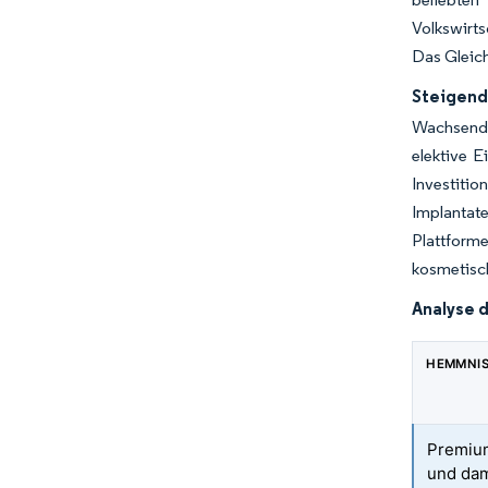
Volkswirts
Das Gleich
Steigend
Wachsende
elektive 
Investiti
Implantate
Plattform
kosmetisc
Analyse 
HEMMNI
Premium
und dam