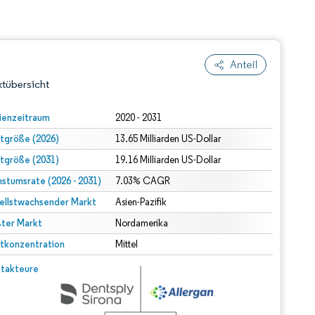
Anteil
tübersicht
ienzeitraum
2020 - 2031
tgröße (2026)
13.65 Milliarden US-Dollar
tgröße (2031)
19.16 Milliarden US-Dollar
stumsrate (2026 - 2031)
7.03% CAGR
ellstwachsender Markt
Asien-Pazifik
ter Markt
dert Namensnennung gemäß CC BY 4.0.
Nordamerika
tkonzentration
Mittel
© Mordor Intelligence. Wiederverwendung erfordert Namensnennung gemäß CC BY 4.0.
takteure