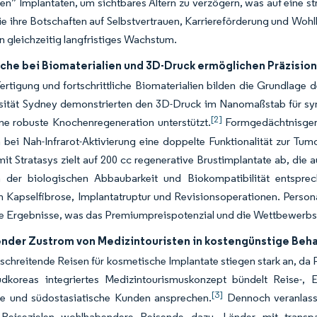
en” Implantaten, um sichtbares Altern zu verzögern, was auf eine s
die ihre Botschaften auf Selbstvertrauen, Karriereförderung und Woh
n gleichzeitig langfristiges Wachstum.
che bei Biomaterialien und 3D-Druck ermöglichen Präzision
ertigung und fortschrittliche Biomaterialien bilden die Grundlage 
rsität Sydney demonstrierten den 3D-Druck im Nanomaßstab für syn
[2]
ne robuste Knochenregeneration unterstützt.
Formgedächtnisgerü
 bei Nah-Infrarot-Aktivierung eine doppelte Funktionalität zur Tu
mit Stratasys zielt auf 200 cc regenerative Brustimplantate ab, die
en der biologischen Abbaubarkeit und Biokompatibilität entsprec
ch Kapselfibrose, Implantatruptur und Revisionsoperationen. Person
e Ergebnisse, was das Premiumpreispotenzial und die Wettbewerbsdi
der Zustrom von Medizintouristen in kostengünstige Beh
chreitende Reisen für kosmetische Implantate stiegen stark an, da 
üdkoreas integriertes Medizintourismuskonzept bündelt Reise-, E
[3]
he und südostasiatische Kunden ansprechen.
Dennoch veranlasse
 Reisezielen wohlhabendere Reisende dazu, Länder mit transpa