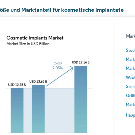
öße und Marktanteil für kosmetische Implantate
Mark
Stud
Mark
Mark
Wach
Schn
Größ
Bild © Mordor Intelligence. Wiederverwendung erfor
Mark
Bild 
Haup