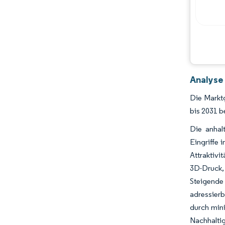
Analyse
Die Marktg
bis 2031 b
Die anhal
Eingriffe 
Attraktivi
3D-Druck, 
Steigende
adressierb
durch mini
Nachhaltig