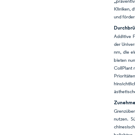
„präventiv
Kliniken, 
und förder
Durchbrü
Additive F
der Unive
nm, die ei
bieten nun
CollPlant 
Priorität
hinsichtli
ästhetisch
Zunehmen
Grenzübers
nutzen. S
chinesisc
beliebten