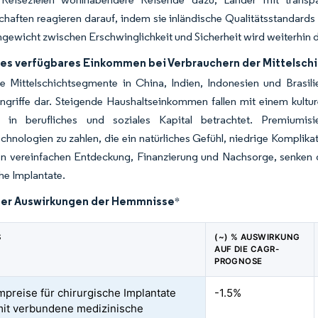
chaften reagieren darauf, indem sie inländische Qualitätsstandard
gewicht zwischen Erschwinglichkeit und Sicherheit wird weiterhin
es verfügbares Einkommen bei Verbrauchern der Mittelschi
 Mittelschichtsegmente in China, Indien, Indonesien und Brasilie
Eingriffe dar. Steigende Haushaltseinkommen fallen mit einem kul
on in berufliches und soziales Kapital betrachtet. Premiumisie
chnologien zu zahlen, die ein natürliches Gefühl, niedrige Komplika
en vereinfachen Entdeckung, Finanzierung und Nachsorge, senken d
he Implantate.
der Auswirkungen der Hemmnisse
*
S
(~) % AUSWIRKUNG
AUF DIE CAGR-
PROGNOSE
preise für chirurgische Implantate
-1.5%
it verbundene medizinische