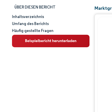
ÜBER DIESEN BERICHT
Marktgr
Inhaltsverzeichnis
Marktgröße und -anteil
Umfang des Berichts
Häufig gestellte Fragen
Marktanalyse
Trends und Einblicke
Segmentanalyse
Geografische Analyse
Wettbewerbslandschaft
Hauptakteure
Branchenentwicklungen