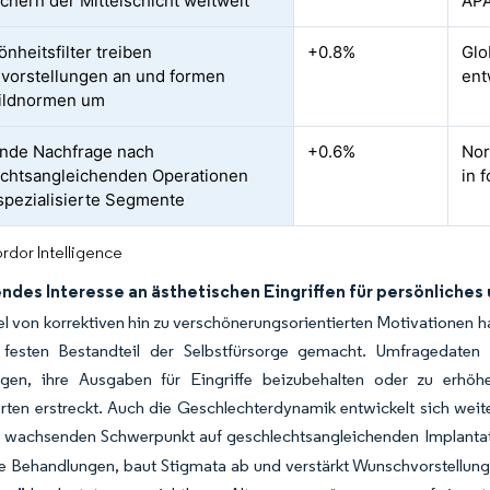
chern der Mittelschicht weltweit
APA
nheitsfilter treiben
+0.8%
Glo
orstellungen an und formen
ent
bildnormen um
nde Nachfrage nach
+0.6%
Nor
chtsangleichenden Operationen
in 
 spezialisierte Segmente
rdor Intelligence
des Interesse an ästhetischen Eingriffen für persönliches 
 von korrektiven hin zu verschönerungsorientierten Motivationen ha
festen Bestandteil der Selbstfürsorge gemacht. Umfragedaten
igen, ihre Ausgaben für Eingriffe beizubehalten oder zu erhö
rten erstreckt. Auch die Geschlechterdynamik entwickelt sich weit
 wachsenden Schwerpunkt auf geschlechtsangleichenden Implanta
he Behandlungen, baut Stigmata ab und verstärkt Wunschvorstellu